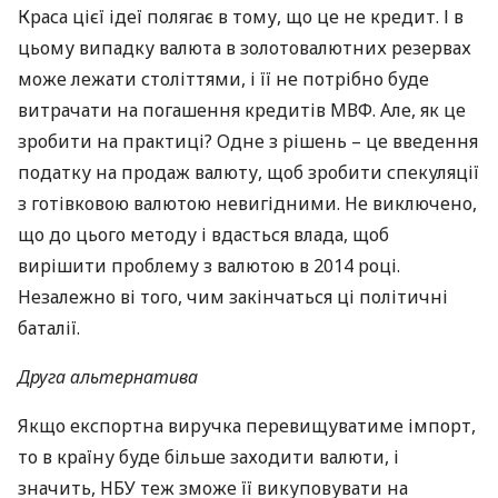
Краса цієї ідеї полягає в тому, що це не кредит. І в
цьому випадку валюта в золотовалютних резервах
може лежати століттями, і її не потрібно буде
витрачати на погашення кредитів
МВФ
. Але, як це
зробити на практиці? Одне з рішень – це введення
податку на продаж валюту, щоб зробити спекуляції
з готівковою валютою невигідними. Не виключено,
що до цього методу і вдасться влада, щоб
вирішити проблему з валютою в 2014 році.
Незалежно ві того, чим закінчаться ці політичні
баталії.
Друга альтернатива
Якщо експортна виручка перевищуватиме імпорт,
то в країну буде більше заходити валюти, і
значить,
НБУ
теж зможе її викуповувати на