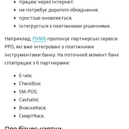
працює через інтернет;
не потребує дорогого обладнання;
простіше оновлюється;
інтегрується з платіжними рішеннями.
Наприклад,
ПУМБ
пропонує партнерські сервіси
РРО, які вже інтегровані з платіжними
інструментами банку. На поточний момент банк
співпрацює з 6 партнерами:
E-чек;
CheckBox;
SM-POS;
Cashalot;
ВчасноКаса;
СмартКаса.
Про бізнес-картки