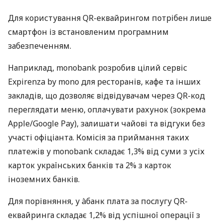
Для користування QR-еквайрингом потрібен лише
смартфон із встановленим програмним
забезпеченням.
Наприклад, monobank розробив цілий сервіс
Expirenza by mono для ресторанів, кафе та інших
закладів, що дозволяє відвідувачам через QR-код
переглядати меню, оплачувати рахунок (зокрема
Apple/Google Pay), залишати чайові та відгуки без
участі офіціанта. Комісія за приймання таких
платежів у monobank складає 1,3% від суми з усіх
карток українських банків та 2% з карток
іноземних банків.
Для порівняння, у àбанк плата за послугу QR-
еквайринга складає 1,2% від успішної операції з