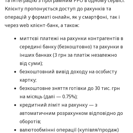
та інтеграцію з програмним РРО в одному сервісі.
Клієнту пропонується доступ до рахунків та
операцій у форматі онлайн, як у смартфоні, так і
через web клієнт-банк, а також:
миттєві платежі на рахунки контрагентів в
середині банку (безкоштовно) та рахунки в
інших банках (3 грн за платіж незалежно
від суми);
безкоштовний вивід доходу на особисту
картку;
безкоштовне зняття готівки до 30 тис. грн
на місяць (далі — 0.75%);
кредитний ліміт на рахунку — з
автоматичним розрахунком відповідно до
оборотів;
валютообмінні операції (купівля/продаж)