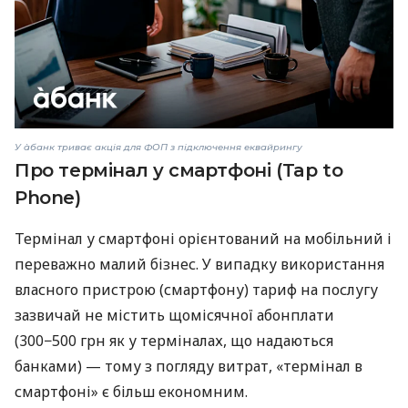
У àбанк триває акція для ФОП з підключення еквайрингу
Про термінал у смартфоні (Tap to
Phone)
Термінал у смартфоні орієнтований на мобільний і
переважно малий бізнес. У випадку використання
власного пристрою (смартфону) тариф на послугу
зазвичай не містить щомісячної абонплати
(300−500 грн як у терміналах, що надаються
банками) — тому з погляду витрат, «термінал в
смартфоні» є більш економним.