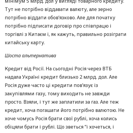
мінімум 5 млрд. дол у вигляді товарного кредиту.
Тут не потрібно віддавати валюту, але зерно
потрібно віддати обов’язково. Але для початку
потрібно підписати договір про співпрацю і
торгівлі з Китаєм і, як кажуть, правильно розіграти
китайську карту.
Шоста альтернатива
Кредит від Росії. На сьогодні Росія через
ВТБ
надала Україні кредит близько 2 млрд. дол. Але
Росія дуже часто ці кредити пов’язує із
закупівлями газу, тому виходить не завжди
просто. Взяли, і тут же заплатили за газ. Але теж
кредит, хоча погашати його потрібно валютою. Не
хоче чомусь Росія брати свої рублі, хоча колись
обіцяли брати і рублі. Що зветься “і хочеться, і