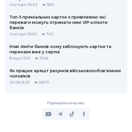
Сьогодні 08:02
1650
Топ-5 преміальних карток з привілеями: які
переваги можуть отримати нині VIP-клієнти
банків
Сьогодні 06:50
702
Нові ліміти банків: кому заблокують картки та
перекази вже у серпні
Вчора 13:10
3326
Як працює арешт рахунків військовозобов’язаних
чоловіків
05.08 16:33
13673
Підпишіться на нас