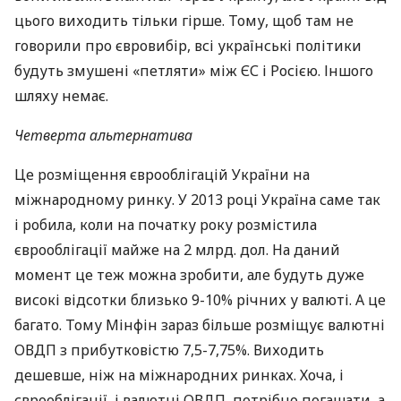
цього виходить тільки гірше. Тому, щоб там не
говорили про євровибір, всі українські політики
будуть змушені «петляти» між ЄС і Росією. Іншого
шляху немає.
Четверта альтернатива
Це розміщення єврооблігацій України на
міжнародному ринку. У 2013 році Україна саме так
і робила, коли на початку року розмістила
єврооблігації майже на 2 млрд. дол. На даний
момент це теж можна зробити, але будуть дуже
високі відсотки близько 9-10% річних у валюті. А це
багато. Тому Мінфін зараз більше розміщує валютні
ОВДП
з прибутковістю 7,5-7,75%. Виходить
дешевше, ніж на міжнародних ринках. Хоча, і
єврооблігації, і валютні
ОВДП
, потрібно погашати, а