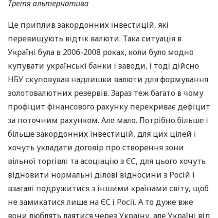
Третя альтернатива
Це приплив закордонних інвестицій, які
перевищують відтік валюти. Така ситуація в
Україні була в 2006-2008 роках, коли було модно
купувати українські банки і заводи, і тоді дійсно
НБУ
скуповував надлишки валюти для формування
золотовалютних резервів. Зараз теж багато в чому
профіцит фінансового рахунку перекриває дефіцит
за поточним рахунком. Але мало. Потрібно більше і
більше закордонних інвестицій, для цих цілей і
хочуть укладати договір про створення зони
вільної торгівлі та асоціацію з ЄС, для цього хочуть
відновити нормальні ділові відносини з Росій і
взагалі подружитися з іншими країнами світу, щоб
не замикатися лише на ЄС і Росії. А то дуже вже
вони люблять лаятися через Україну, але Україні від