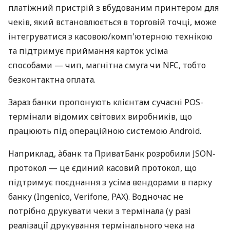
платіжний пристрій з вбудованим принтером для
чеків, який встановлюється в торговій точці, може
інтегруватися з касовою/комп'ютерною технікою
та підтримує приймання карток усіма
способами — чип, магнітна смуга чи NFC, тобто
безконтактна оплата.
Зараз банки пропонують клієнтам сучасні POS-
термінали відомих світових виробників, що
працюють під операційною системою Android.
Наприклад, àбанк та ПриватБанк розробили JSON-
протокол — це єдиний касовий протокол, що
підтримує поєднання з усіма вендорами в парку
банку (Ingenico, Verifone, PAX). Водночас не
потрібно друкувати чеки з термінала (у разі
реалізації друкування термінального чека на