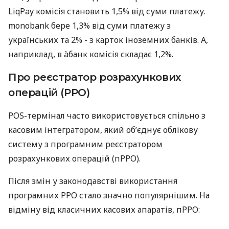
LiqPay комісія становить 1,5% від суми платежу.
monobank бере 1,3% від суми платежу з
українських та 2% - з карток іноземних банків. А,
наприклад, в àбанк комісія складає 1,2%.
Про реєстратор розрахункових
операцій (РРО)
POS-термінал часто використовується спільно з
касовим інтегратором, який об’єднує облікову
систему з програмним реєстратором
розрахункових операцій (пРРО).
Після змін у законодавстві використання
програмних РРО стало значно популярнішим. На
відміну від класичних касових апаратів, пРРО: