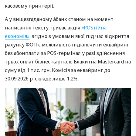
касовому принтері).
А у вищезгаданому àбанк станом на момент
написання тексту триває акція
«POSтійна
економія»
, згідно з умовами якої під час відкриття
рахунку ФОП є можливість підключити еквайринг
без абонплати за POS-термінал у разі здійснення
трьох оплат бізнес-карткою Блакитна Mastercard на
суму від 1 тис. грн. Комісія за еквайринг до
30.09.2026 р. складе лише 1,2%.