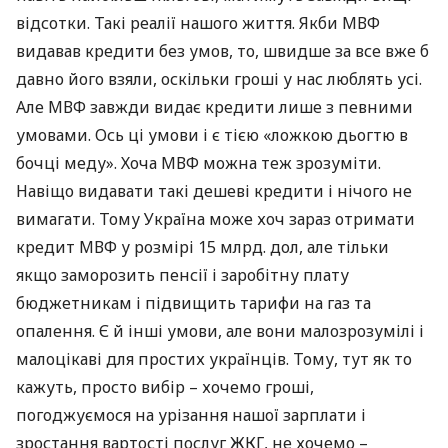
відсотки. Такі реалії нашого життя. Якби
МВФ
видавав кредити без умов, то, швидше за все вже б
давно його взяли, оскільки гроші у нас люблять усі.
Але
МВФ
завжди видає кредити лише з певними
умовами. Ось ці умови і є тією «ложкою дьогтю в
бочці меду». Хоча
МВФ
можна теж зрозуміти.
Навіщо видавати такі дешеві кредити і нічого не
вимагати. Тому Україна може хоч зараз отримати
кредит
МВФ
у розмірі 15 млрд. дол, але тільки
якщо заморозить пенсії і заробітну плату
бюджетникам і підвищить тарифи на газ та
опалення. Є й інші умови, але вони малозрозумілі і
малоцікаві для простих українців. Тому, тут як то
кажуть, просто вибір – хочемо гроші,
погоджуємося на урізання нашої зарплати і
зростання вартості послуг
ЖКГ
, не хочемо –