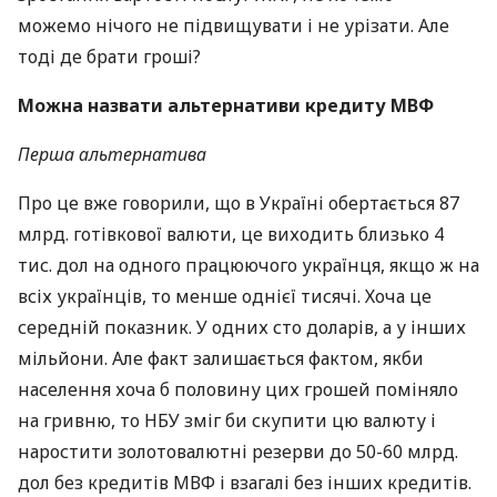
можемо нічого не підвищувати і не урізати. Але
тоді де брати гроші?
Можна назвати альтернативи кредиту
МВФ
Перша альтернатива
Про це вже говорили, що в Україні обертається 87
млрд. готівкової валюти, це виходить близько 4
тис. дол на одного працюючого українця, якщо ж на
всіх українців, то менше однієї тисячі. Хоча це
середній показник. У одних сто доларів, а у інших
мільйони. Але факт залишається фактом, якби
населення хоча б половину цих грошей поміняло
на гривню, то
НБУ
зміг би скупити цю валюту і
наростити золотовалютні резерви до 50-60 млрд.
дол без кредитів
МВФ
і взагалі без інших кредитів.