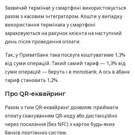
Зазвичай термінал у смартфоні використовується
разом з касовим інтегратором. Кошти у випадку
використання термінала у смартфоні
зараховуються на рахунок клієнта на наступний
день після проведення оплати.
Так, у ПриватБанк така послуга коштуватиме 1,3%
від суми операцій. Такий самий тариф — 1,3% від
суми операцій — беруть і в monobank. А ось в àбанк
тариф становить 1,2%.
Про QR-еквайринг
Разом з тим QR-еквайринг дозволяє приймати
оплату скануванням QR-коду або дистанційно
через посилання (без NFC) з карток будь-яких
банків платіжних систем.