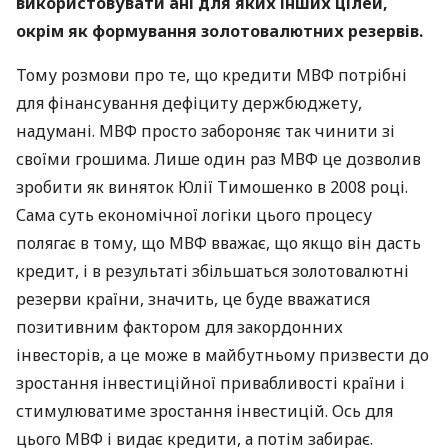
використовувати ані для яких інших цілей,
окрім як формування золотовалютних резервів.
Тому розмови про те, що кредити
МВФ
потрібні
для фінансування дефіциту держбюджету,
надумані.
МВФ
просто забороняє так чинити зі
своїми грошима. Лише один раз
МВФ
це дозволив
зробити як виняток Юлії Тимошенко в 2008 році.
Сама суть економічної логіки цього процесу
полягає в тому, що
МВФ
вважає, що якщо він дасть
кредит, і в результаті збільшаться золотовалютні
резерви країни, значить, це буде вважатися
позитивним фактором для закордонних
інвесторів, а це може в майбутньому призвести до
зростання інвестиційної привабливості країни і
стимулюватиме зростання інвестицій. Ось для
цього
МВФ
і видає кредити, а потім забирає.