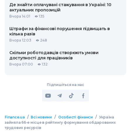
Де знайти оплачувані стажування в Україні: 10
актуальних пропозицій
Вчора 14:01
135
Штрафи за фінансові порушення підвищать в
кілька разів
Вчора 12:03
248
Скільки роботодавців створюють умови
доступності для працівників
Вчора 07:00
132
Підпишіться на нас
/
/
/
Finance.ua
Всі новини
Особисті фінанси
Україна
зайняла 66-е місце в рейтингу формування обдарованих
трудових ресурсів