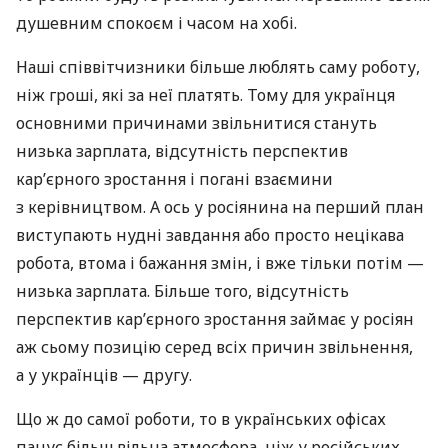
душевним спокоєм і часом на хобі.
Наші співвітчизники більше люблять саму роботу,
ніж гроші, які за неї платять. Тому для українця
основними причинами звільнитися стануть
низька зарплата, відсутність перспектив
кар’єрного зростання і погані взаємини
з керівництвом. А ось у росіянина на перший план
виступають нудні завдання або просто нецікава
робота, втома і бажання змін, і вже тільки потім —
низька зарплата. Більше того, відсутність
перспектив кар’єрного зростання займає у росіян
аж сьому позицію серед всіх причин звільнення,
а у українців — другу.
Що ж до самої роботи, то в українських офісах
панує більш вільна атмосфера, ніж у російських.