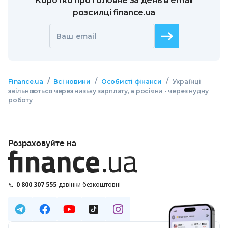
Коротко про головне за день в email
розсилці finance.ua
Ваш email
/
/
/
Finance.ua
Всі новини
Особисті фінанси
Українці
звільняються через низьку зарплату, а росіяни - через нудну
роботу
Розраховуйте на
0 800 307 555
дзвінки безкоштовні