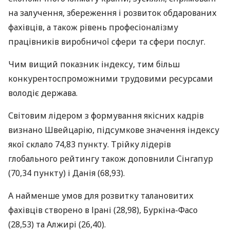
на залучення, збереження і розвиток обдарованих
фахівців, а також рівень професіоналізму
працівників виробничої сфери та сфери послуг.
Чим вищий показник індексу, тим більш
конкурентоспроможними трудовими ресурсами
володіє держава.
Світовим лідером з формування якісних кадрів
визнано Швейцарію, підсумкове значення індексу
якої склало 74,83 пункту. Трійку лідерів
глобального рейтингу також доповнили Сінгапур
(70,34 пункту) і Данія (68,93).
А найменше умов для розвитку талановитих
фахівців створено в Ірані (28,98), Буркіна-Фасо
(28,53) та Алжирі (26,40).