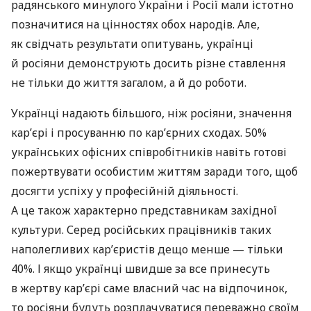
радянського минулого України і Росії мали істотно
позначитися на цінностях обох народів. Але,
як свідчать результати опитувань, українці
й росіяни демонструють досить різне ставлення
не тільки до життя загалом, а й до роботи.
Українці надають більшого, ніж росіяни, значення
кар’єрі і просуванню по кар’єрних сходах. 50%
українських офісних співробітників навіть готові
пожертвувати особистим життям заради того, щоб
досягти успіху у професійній діяльності.
А це також характерно представникам західної
культури. Серед російських працівників таких
наполегливих кар’єристів дещо менше — тільки
40%. І якщо українці швидше за все принесуть
в жертву кар’єрі саме власний час на відпочинок,
то росіяни будуть розплачуватися переважно своїм