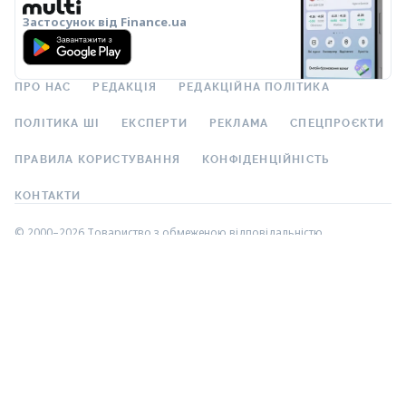
Застосунок від Finance.ua
ПРО НАС
РЕДАКЦІЯ
РЕДАКЦІЙНА ПОЛІТИКА
ПОЛІТИКА ШІ
ЕКСПЕРТИ
РЕКЛАМА
СПЕЦПРОЄКТИ
ПРАВИЛА КОРИСТУВАННЯ
КОНФІДЕНЦІЙНІСТЬ
КОНТАКТИ
© 2000–2026 Товариство з обмеженою відповідальністю
«Файненс.юа», свідоцтво на знак для товарів і послуг № 37423 від
16.02.2004, ЄДРПОУ 22929966. Адреса: вул. Миколи Грінченка, 4В, Київ,
Україна. Графік роботи: Пн–Пт 9:00–18:00.
ТОВ «Файненс.юа» – незалежний фінансовий портал. Матеріали з
позначками “Р”, “Партнерська”, “Промо”, “Акція”, “Думка”, “Спецпроєкт”,
“Партнерський проєкт” – це реклама, в розумінні Закону України “Про
рекламу”. За зміст реклами відповідальність несе рекламодавець.
Інформація на даній сторінці не є рекламою банківських послуг.
Верифіковану банком інформацію про продукти та послуги можна
подивитися на офіційному сайті відповідного банку. Використання
матеріалів і даних з сайту дозволено тільки з гіперпосиланням