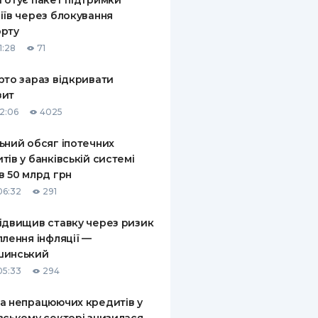
готує пакет підтримки
іїв через блокування
орту
1:28
71
рто зараз відкривати
зит
12:06
4025
ьний обсяг іпотечних
тів у банківській системі
в 50 млрд грн
06:32
291
ідвищив ставку через ризик
плення інфляції —
шинський
05:33
294
а непрацюючих кредитів у