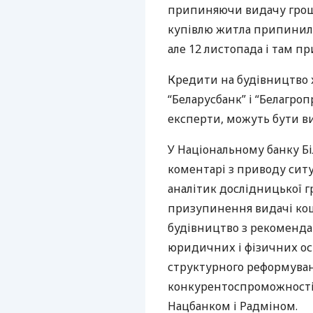
припиняючи видачу гроше
купівлю житла припинили
але 12 листопада і там п
Кредити на будівництво
“Беларусбанк” і “Белагроп
експерти, можуть бути в
У Національному банку Бі
коментарі з приводу ситу
аналітик дослідницької гр
призупинення видачі кош
будівництво з рекоменд
юридичних і фізичних осі
структурного реформува
конкурентоспроможності 
Нацбанком і Радміном.