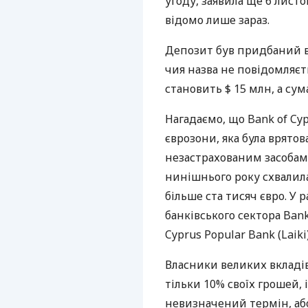
угоду, заявила ще 6 листо
відомо лише зараз.
Депозит був придбаний 
чия назва не повідомляєт
становить $ 15 млн, а сум
Нагадаємо, що Bank of C
єврозони, яка була врятов
незастрахованим засобам 
нинішнього року схвалил
більше ста тисяч євро. У 
банківського сектора Bank
Cyprus Popular Bank (Laiki
Власники великих вкладів 
тільки 10% своїх грошей, 
невизначений термін, аб