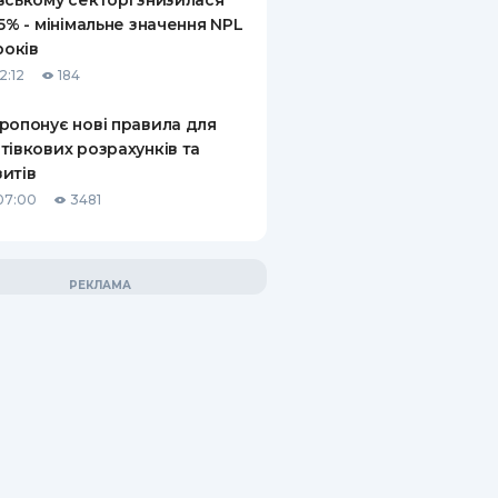
вському секторі знизилася
,5% - мінімальне значення NPL
років
2:12
184
ропонує нові правила для
тівкових розрахунків та
итів
07:00
3481