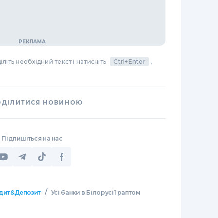
літь необхідний текст і натисніть
Ctrl+Enter
,
ОДІЛИТИСЯ НОВИНОЮ
Підпишіться на нас
/
дит&Депозит
Усі банки в Білорусії раптом