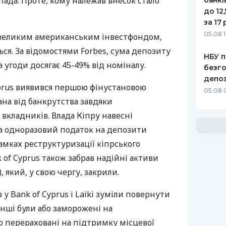
пада. Проте, кому належав внесок стало
банкі
до 12
за 17 
05.08 1
великим американським інвестфондом,
ься. За відомостями Forbes, сума депозиту
НБУ п
а угоди досягає 45-49% від номіналу.
безго
депоз
yprus виявився першою фінустановою
05.08 
ана від банкрутства завдяки
вкладників. Влада Кіпру навесні
а одноразовий податок на депозити
рамках реструктуризації кіпрського
 of Cyprus також забрав надійні активи
), який, у свою чергу, закрили.
у Bank of Cyprus і Laiki зуміли повернути
інші були або заморожені на
о перераховані на підтримку місцевої