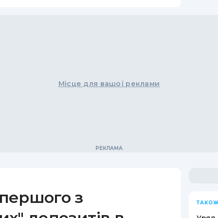
Місце для вашої реклами
першого з
ТАКОЖ
х" депозитів в