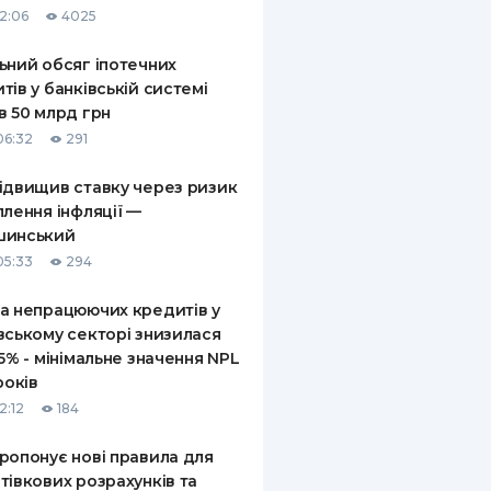
12:06
4025
КИ ПО
ВАННЮ
ьний обсяг іпотечних
тів у банківській системі
ХОВІ ПОЛІСИ
в 50 млрд грн
06:32
291
І КОМПАНІЇ
ідвищив ставку через ризик
 ПРО СТРАХОВІ
Ї
плення інфляції —
шинський
А І ОПЛАТА
05:33
294
И
а непрацюючих кредитів у
вському секторі знизилася
,5% - мінімальне значення NPL
років
2:12
184
ропонує нові правила для
тівкових розрахунків та