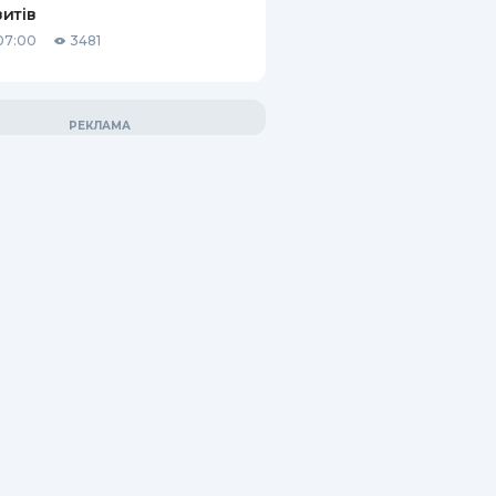
итів
07:00
3481