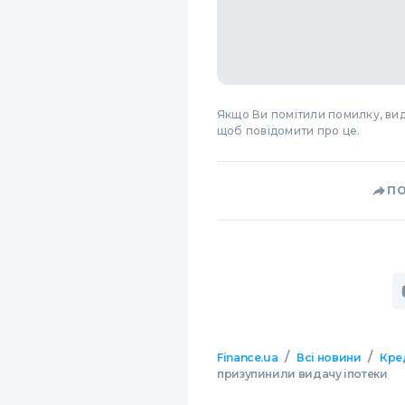
Якщо Ви помітили помилку, виді
щоб повідомити про це.
П
/
/
Finance.ua
Всі новини
Кре
призупинили видачу іпотеки