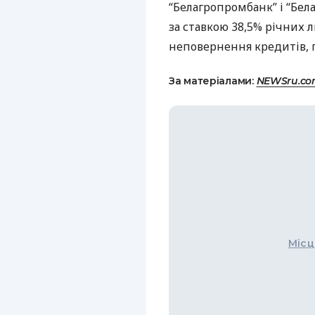
“Белагропромбанк” і “Бе
за ставкою 38,5% річних 
неповернення кредитів, 
За матеріалами:
NEWSru.c
Місц