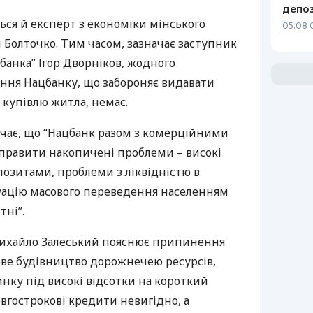
депоз
ся й експерт з економіки мінського
05.08 
 Болточко. Тим часом, зазначає заступник
банка” Ігор Дворніков, жодного
ння Нацбанку, що забороняє видавати
 купівлю житла, немає.
чає, що “Нацбанк разом з комерційними
правити накопичені проблеми – високі
позитами, проблеми з ліквідністю в
туацію масового переведення населенням
тні”.
ихайло Залеський пояснює припинення
ове будівництво дорожнечею ресурсів,
нку під високі відсотки на короткий
вгострокові кредити невигідно, а