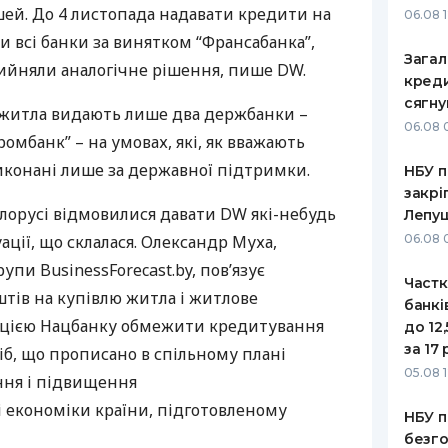
й. До 4 листопада надавати кредити на
06.08 
РЕЙТИНГ ДЕБЕТОВИХ
ПУТІВНИ
 всі банки за винятком “Франсабанка”,
КАРТОК
СТРАХУ
Загал
рийняли аналогічне рішення, пише DW.
креди
ЩОМІСЯЧНИЙ ОГЛЯД
ВСІ СТРА
сягну
 житла видають лише два держбанки –
КЕШБЕКУ
06.08 
СТРАХОВ
ромбанк” – на умовах, які, як вважають
ПУТІВНИКИ ПО
иконані лише за державної підтримки.
НБУ п
БАНКІВСЬКИХ КАРТКАХ
ВІДГУКИ
КОМПАНІ
закрі
лорусі відмовилися давати DW які-небудь
Лепу
ДОСТАВК
ації, що склалася. Олександр Муха,
06.08 
упи BusinessForecast.by, пов’язує
КОНТАКТ
Частк
тів на купівлю житла і житлове
банкі
ацією Нацбанку обмежити кредитування
до 12
за 17 
б, що прописано в спільному плані
05.08 1
ння і підвищення
економіки країни, підготовленому
НБУ п
безго