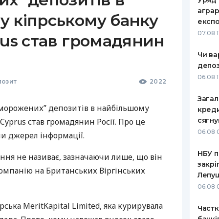
Уряд 
аграр
у кіпрському банку
експ
07.08 1
rus став громадянин
Чи ва
депо
06.08 
озит
2022
Загал
морожених” депозитів в найбільшому
креди
сягну
Cyprus став громадянин Росії. Про це
06.08 
и джерел інформації.
НБУ п
ання не називає, зазначаючи лише, що він
закрі
компанію на Британських Віргінських
Лепу
06.08 
ська MeritKapital Limited, яка курирувала
Частк