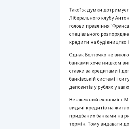
Такої ж думки дотримуєть
Ліберального клубу Антон
голови правління “Франса
спеціального розпорядже
кредити на будівництво і
Однак Болточко не виклю
банками хоче нишком ви
ставки за кредитами і де
банківській системі і си
депозитів у рублях у валю
Незалежний економіст М
видачі кредитів на житл
придбаних банками на ри
термін. Тому видавати до