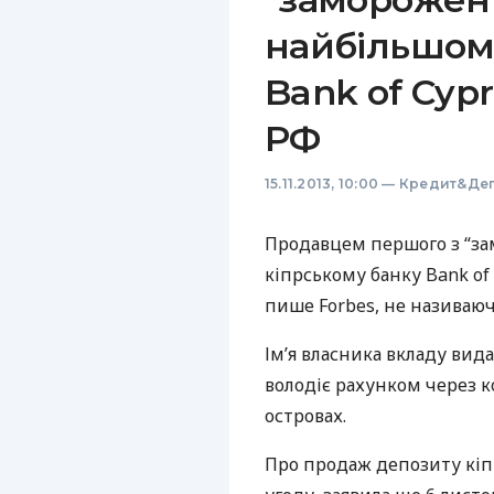
найбільшом
Bank of Cyp
РФ
15.11.2013, 10:00
—
Кредит&Деп
Продавцем першого з “за
кіпрському банку Bank of 
пише Forbes, не називаюч
Ім’я власника вкладу вид
володіє рахунком через 
островах.
Про продаж депозиту кіпр