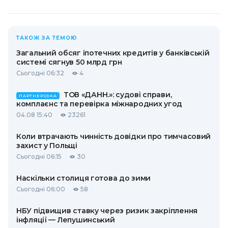
ТАКОЖ ЗА ТЕМОЮ
Загальний обсяг іпотечних кредитів у банківській
системі сягнув 50 млрд грн
Сьогодні 06:32
4
ТОВ «ДАНН.»: судові справи,
ПАРТНЕРСЬКА
комплаєнс та перевірка міжнародних угод
04.08 15:40
23261
Коли втрачають чинність довідки про тимчасовий
захист у Польщі
Сьогодні 06:15
30
Наскільки столиця готова до зими
Сьогодні 06:00
58
НБУ підвищив ставку через ризик закріплення
інфляції — Лепушинський