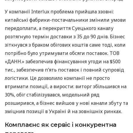
У компанії Interlux проблема прийшла ззовні:
китайські фабрики-постачальники змінили умови
передоплати, а перекриття Суецького каналу
розтягнуло термін доставки з 35 до 90 днів. Бізнес
зіткнувся з браком обігових коштів саме тоді, коли
потрібно було утримувати обсяги поставок. ТОВ
«ДАНН.» забезпечив фінансування угоди на $500
тис., забезпечив п’ять поставок і повний супровід
логістики. Це дозволило компанії не просто
втримати позиції, а вирости: виторг збільшився на
30%, обіг стабілізувався, модельний ряд
розширився, а бізнес вийшов у нові канали збуту та
зміцнив позиції в Україні й на зовнішніх ринках.
Комплаєнс як сервіс і конкурентна