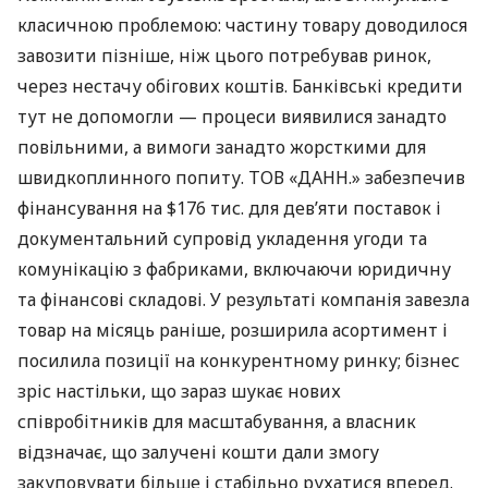
класичною проблемою: частину товару доводилося
завозити пізніше, ніж цього потребував ринок,
через нестачу обігових коштів. Банківські кредити
тут не допомогли — процеси виявилися занадто
повільними, а вимоги занадто жорсткими для
швидкоплинного попиту. ТОВ «ДАНН.» забезпечив
фінансування на $176 тис. для дев’яти поставок і
документальний супровід укладення угоди та
комунікацію з фабриками, включаючи юридичну
та фінансові складові. У результаті компанія завезла
товар на місяць раніше, розширила асортимент і
посилила позиції на конкурентному ринку; бізнес
зріс настільки, що зараз шукає нових
співробітників для масштабування, а власник
відзначає, що залучені кошти дали змогу
закуповувати більше і стабільно рухатися вперед.