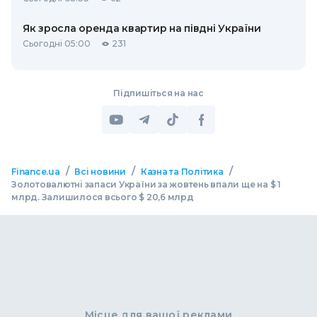
Як зросла оренда квартир на півдні України
Сьогодні 05:00
231
Підпишіться на нас
/
/
/
Finance.ua
Всі новини
Казна та Політика
Золотовалютні запаси України за жовтень впали ще на $ 1
млрд. Залишилося всього $ 20,6 млрд
Місце для вашої реклами