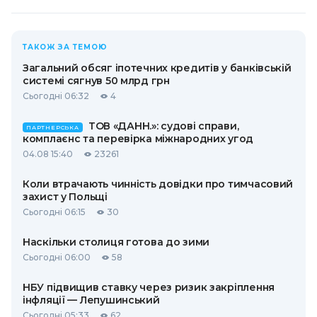
ТАКОЖ ЗА ТЕМОЮ
Загальний обсяг іпотечних кредитів у банківській
системі сягнув 50 млрд грн
Сьогодні 06:32
4
ТОВ «ДАНН.»: судові справи,
ПАРТНЕРСЬКА
комплаєнс та перевірка міжнародних угод
04.08 15:40
23261
Коли втрачають чинність довідки про тимчасовий
захист у Польщі
Сьогодні 06:15
30
Наскільки столиця готова до зими
Сьогодні 06:00
58
НБУ підвищив ставку через ризик закріплення
інфляції — Лепушинський
Сьогодні 05:33
62