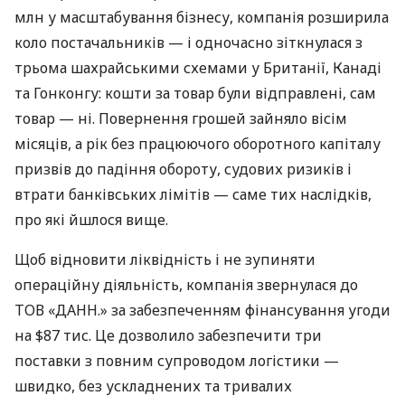
млн у масштабування бізнесу, компанія розширила
коло постачальників — і одночасно зіткнулася з
трьома шахрайськими схемами у Британії, Канаді
та Гонконгу: кошти за товар були відправлені, сам
товар — ні. Повернення грошей зайняло вісім
місяців, а рік без працюючого оборотного капіталу
призвів до падіння обороту, судових ризиків і
втрати банківських лімітів — саме тих наслідків,
про які йшлося вище.
Щоб відновити ліквідність і не зупиняти
операційну діяльність, компанія звернулася до
ТОВ «ДАНН.» за забезпеченням фінансування угоди
на $87 тис. Це дозволило забезпечити три
поставки з повним супроводом логістики —
швидко, без ускладнених та тривалих