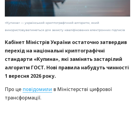
«Купина» — український криптографічний алгоритм, який
використовуватиметься для захисту кваліфікованих електронних підписів
Кабінет Міністрів України остаточно затвердив
перехід на національні криптографічні
стандарти «Купина», які замінять застарілий
алгоритм ГОСТ. Нові правила набудуть чинності
1 вересня 2026 року.
Про це
повідомили
в Міністерстві цифрової
трансформації.
«Купина» — український криптографічний
алгоритм, який використовуватиметься для
захисту кваліфікованих електронних підписів