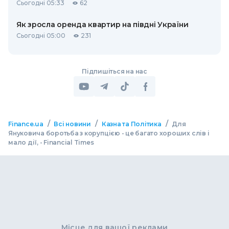
Сьогодні 05:33
62
Як зросла оренда квартир на півдні України
Сьогодні 05:00
231
Підпишіться на нас
/
/
/
Finance.ua
Всі новини
Казна та Політика
Для
Януковича боротьба з корупцією - це багато хороших слів і
мало дії, - Financial Times
Місце для вашої реклами