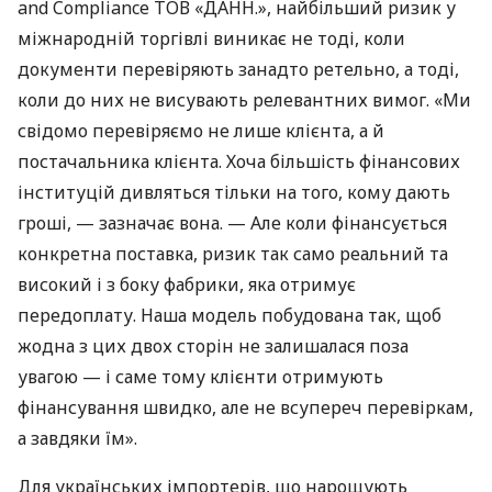
and Compliance ТОВ «ДАНН.», найбільший ризик у
міжнародній торгівлі виникає не тоді, коли
документи перевіряють занадто ретельно, а тоді,
коли до них не висувають релевантних вимог. «Ми
свідомо перевіряємо не лише клієнта, а й
постачальника клієнта. Хоча більшість фінансових
інституцій дивляться тільки на того, кому дають
гроші, — зазначає вона. — Але коли фінансується
конкретна поставка, ризик так само реальний та
високий і з боку фабрики, яка отримує
передоплату. Наша модель побудована так, щоб
жодна з цих двох сторін не залишалася поза
увагою — і саме тому клієнти отримують
фінансування швидко, але не всупереч перевіркам,
а завдяки їм».
Для українських імпортерів, що нарощують