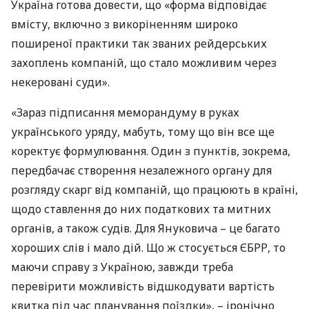
Україна готова довести, що «форма відповідає
вмісту, включно з викоріненням широко
поширеної практики так званих рейдерських
захоплень компаній, що стало можливим через
некеровані суди».
«Зараз підписання меморандуму в руках
українського уряду, мабуть, тому що він все ще
коректує формулювання. Один з пунктів, зокрема,
передбачає створення незалежного органу для
розгляду скарг від компаній, що працюють в країні,
щодо ставлення до них податкових та митних
органів, а також судів. Для Януковича – це багато
хороших слів і мало дій. Що ж стосується
ЄБРР
, то
маючи справу з Україною, завжди треба
перевірити можливість відшкодувати вартість
квитка під час планування поїздки», – іронічно