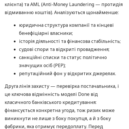
клієнта) та AML (Anti-Money Laundering — протидія
відмиванню коштів). Аналізуються щонайменше:
юридична структура компанії та кінцеві
бенефіціарні власники;
історія діяльності та фінансова стабільність;
судові спори та відкриті провадження;
санкційні списки та статус політично
значущих осіб (PEP);
репутаційний фон у відкритих джерелах.
Друга лінія захисту — перевірка постачальника, і
це ключова відмінність моделі Done від
класичного банківського кредитування:
фінансується конкретна угода, тож ризик може
виникнути не лише з боку покупця, а й з боку
фабрики, яка отримує передоплату. Перед