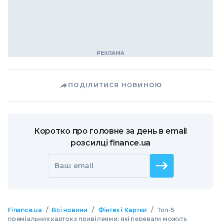
ПОДІЛИТИСЯ НОВИНОЮ
Коротко про головне за день в email
розсилці finance.ua
Ваш email
/
/
/
Finance.ua
Всі новини
Фінтех і Картки
Топ-5
преміальних карток з привілеями: які переваги можуть