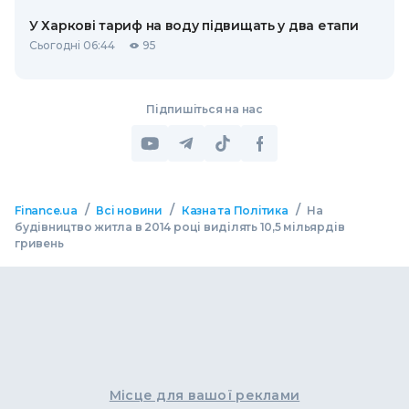
У Харкові тариф на воду підвищать у два етапи
Сьогодні 06:44
95
Підпишіться на нас
/
/
/
Finance.ua
Всі новини
Казна та Політика
На
будівництво житла в 2014 році виділять 10,5 мільярдів
гривень
Місце для вашої реклами