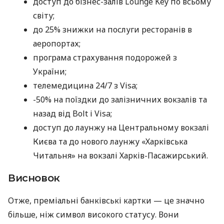
доступ до бізнес-залів Lounge Key по всьому
світу;
до 25% знижки на послуги ресторанів в
аеропортах;
програма страхування подорожей з
України;
телемедицина 24/7 з Visa;
-50% на поїздки до залізничних вокзалів та
назад від Bolt і Visa;
доступ до лаунжу на Центральному вокзалі
Києва та до нового лаунжу «Харківська
Читальня» на вокзалі Харків-Пасажирський.
Висновок
Отже, преміальні банківські картки — це значно
більше, ніж символ високого статусу. Вони