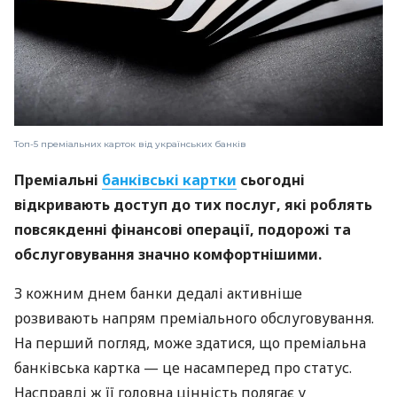
Топ-5 преміальних карток від українських банків
Преміальні
банківські картки
сьогодні
відкривають доступ до тих послуг, які роблять
повсякденні фінансові операції, подорожі та
обслуговування значно комфортнішими.
З кожним днем банки дедалі активніше
розвивають напрям преміального обслуговування.
На перший погляд, може здатися, що преміальна
банківська картка — це насамперед про статус.
Насправді ж її головна цінність полягає у