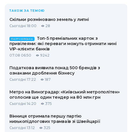
ТАКОЖ ЗА ТЕМОЮ
Скільки розміновано земель у липні
Сьогодні 18:00
28
Топ-5 преміальних карток з
ПАРТНЕРСЬКА
привілеями: які переваги можуть отримати нині
VIP-клієнти банків
07.08 06:50
9242
Податкова виявила понад 500 брендів з
ознаками дроблення бізнесу
Сьогодні 17:22
187
Метро на Виноградар: «Київський метрополітен»
оголосив ще один тендер на 80 млн грн
Сьогодні 14:20
375
Вінниця отримала першу партію
низькопідлогових трамваїв зі Швейцарії
Сьогодні 13:12
325