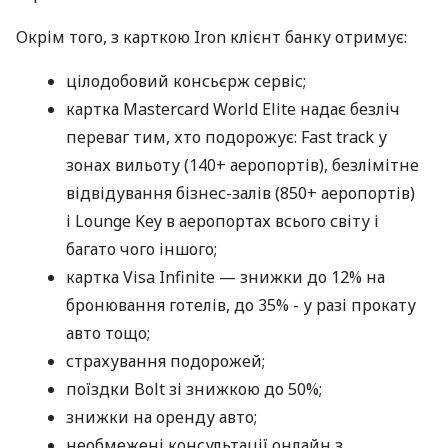
Окрім того, з карткою Iron клієнт банку отримує:
цілодобовий консьєрж сервіс;
картка Mastercard World Elite надає безліч
переваг тим, хто подорожує: Fast track у
зонах вильоту (140+ аеропортів), безлімітне
відвідування бізнес-залів (850+ аеропортів)
і Lounge Key в аеропортах всього світу і
багато чого іншого;
картка Visa Infinite — знижки до 12% на
бронювання готелів, до 35% - у разі прокату
авто тощо;
страхування подорожей;
поїздки Bolt зі знижкою до 50%;
знижки на оренду авто;
необмежені консультації онлайн з