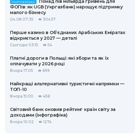
Понад пів мільярда гривень для
ПАРТНЕРСЬКА
ФОПів: як UGB (Укргазбанк) нарощує підтримку
малого бізнесу
04.08 07:35
30437
Перше казино в Об’єднаних Арабських Еміратах
відкриється у 2027 — деталі
Сьогодні 03:15
54
Платні дороги в Польщі: які збори та як їх
оплачувати у 2026 році
Вчора 17:05
699
Найкращі альтернативні туристичні напрямки —
ТОП-10
Вчора 15:00
458
Світовий банк оновив рейтинг країн світу за
доходами (інфографіка)
Вчора 10:02
1274