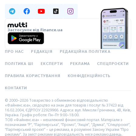
Застосунок від Finance.ua
ПРО НАС
РЕДАКЦІЯ
РЕДАКЦІЙНА ПОЛІТИКА
ПОЛІТИКА ШІ
ЕКСПЕРТИ
РЕКЛАМА
СПЕЦПРОЄКТИ
ПРАВИЛА КОРИСТУВАННЯ
КОНФІДЕНЦІЙНІСТЬ
КОНТАКТИ
© 2000–2026 Товариство з обмеженою відповідальністю
«Файненс.юа», свідоцтво на знак для товарів і послуг № 37423 від
16.02.2004, ЄДРПОУ 22929966. Адреса: вул. Миколи Грінченка, 4В, Київ,
Україна. Графік роботи: Пн–Пт 9:00–18:00.
ТОВ «Файненс.юа» – незалежний фінансовий портал. Матеріали з
позначками “Р”, “Партнерська”, “Промо”, “Акція”, “Думка”, “Спецпроєкт”,
“Партнерський проєкт” – це реклама, в розумінні Закону України “Про
рекламу”. За зміст реклами відповідальність несе рекламодавець.