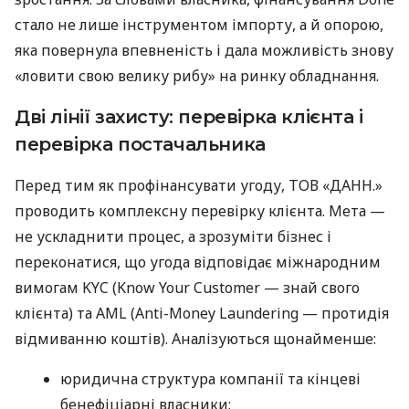
стало не лише інструментом імпорту, а й опорою,
яка повернула впевненість і дала можливість знову
«ловити свою велику рибу» на ринку обладнання.
Дві лінії захисту: перевірка клієнта і
перевірка постачальника
Перед тим як профінансувати угоду, ТОВ «ДАНН.»
проводить комплексну перевірку клієнта. Мета —
не ускладнити процес, а зрозуміти бізнес і
переконатися, що угода відповідає міжнародним
вимогам KYC (Know Your Customer — знай свого
клієнта) та AML (Anti-Money Laundering — протидія
відмиванню коштів). Аналізуються щонайменше:
юридична структура компанії та кінцеві
бенефіціарні власники;