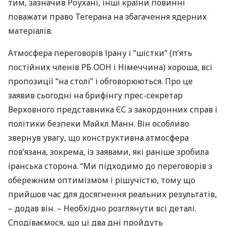
тим, зазначив Роухані, інші країни повинні
поважати право Тегерана на збагачення ядерних
матеріалів.
Атмосфера переговорів Ірану і “шістки” (п’ять
постійних членів РБ
ООН
і Німеччина) хороша, всі
пропозиції “на столі” і обговорюються. Про це
заявив сьогодні на брифінгу прес-секретар
Верховного представника ЄС з закордонних справ і
політики безпеки Майкл Манн. Він особливо
звернув увагу, що конструктивна атмосфера
пов’язана, зокрема, із заявами, які раніше зробила
іранська сторона. “Ми підходимо до переговорів з
обережним оптимізмом і рішучістю, тому що
прийшов час для досягнення реальних результатів,
– додав він. – Необхідно розглянути всі деталі.
Сподіваємося, що ці два дні пройдуть