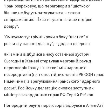
“Іран розраховує, що переговори з “шісткою”
більше не будуть затягуватися, – сказав
співрозмовник. – Їх затягування лише підірве
довіру”.
“Очікуємо зустрічні кроки з боку “шістки” у
розвитку нашого діалогу”, – додало джерело.
Які зміни відбулися з часу останньої зустрічі
Сьогодні в Женеві стартував черговий раунд
переговорів Ірану і “шістки” міжнародних
посередників (п’ять постійних членів РБ
ООН
плюс
Німеччина) з врегулювання іранського “ ядерного
досьє”. Російську делегацію очолює заступник
міністра закордонних справ РФ Сергій Рябков.
Попередній раунд переговорів відбувся в Алма-Аті