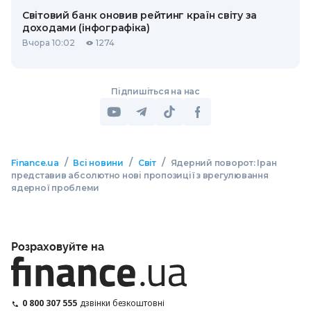
Світовий банк оновив рейтинг країн світу за
доходами (інфографіка)
Вчора 10:02
1274
Підпишіться на нас
/
/
/
Finance.ua
Всі новини
Світ
Ядерний поворот: Іран
представив абсолютно нові пропозиції з врегулювання
ядерної проблеми
Розраховуйте на
0 800 307 555
дзвінки безкоштовні