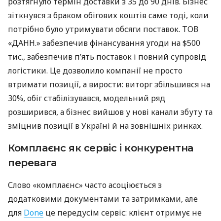
розтягнуло термін доставки з 35 до 90 днів. Бізнес
зіткнувся з браком обігових коштів саме тоді, коли
потрібно було утримувати обсяги поставок. ТОВ
«ДАНН.» забезпечив фінансування угоди на $500
тис., забезпечив п’ять поставок і повний супровід
логістики. Це дозволило компанії не просто
втримати позиції, а вирости: виторг збільшився на
30%, обіг стабілізувався, модельний ряд
розширився, а бізнес вийшов у нові канали збуту та
зміцнив позиції в Україні й на зовнішніх ринках.
Комплаєнс як сервіс і конкурентна
перевага
Слово «комплаєнс» часто асоціюється з
додатковими документами та затримками, але
для
Done
це передусім сервіс: клієнт отримує не