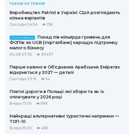
ТАКОЖ ЗА ТЕМОЮ
Виробництво Patriot в Україні: США розглядають
кілька варіантів
Сьогодні 04:54
138
Понад пів мільярда гривень для
ПАРТНЕРСЬКА
ФОПів: як UGB (Укргазбанк) нарощує підтримку
малого бізнесу
04.08 07:35
30437
Перше казино в Об’єднаних Арабських Еміратах
відкриється у 2027 — деталі
Сьогодні 03:15
54
Платні дороги в Польщі: які збори та як їх
оплачувати у 2026 році
Вчора 17:05
699
Найкращі альтернативні туристичні напрямки —
ТОП-10
Вчора 15:00
458