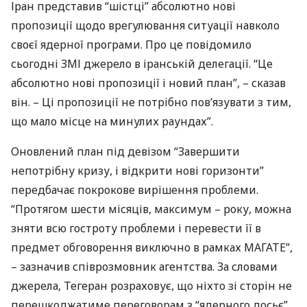
Іран представив “шістці” абсолютно нові
пропозиції щодо врегулювання ситуації навколо
своєї ядерної програми. Про це повідомило
сьогодні
ЗМІ
джерело в іранській делегації. “Це
абсолютно нові пропозиції і новий план”, – сказав
він. – Ці пропозиції не потрібно пов’язувати з тим,
що мало місце на минулих раундах”.
Оновлений план під девізом “Завершити
непотрібну кризу, і відкрити нові горизонти”
передбачає покрокове вирішення проблеми.
“Протягом шести місяців, максимум – року, можна
зняти всю гостроту проблеми і перевести її в
предмет обговорення виключно в рамках
МАГАТЕ
”,
– зазначив співрозмовник агентства. За словами
джерела, Тегеран розраховує, що ніхто зі сторін не
перешкоджатиме переговорам з “ядерного досьє”.