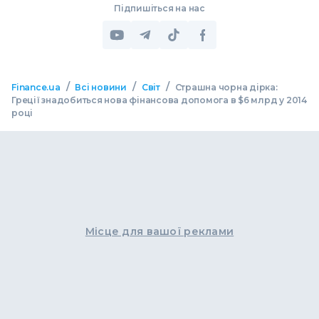
Підпишіться на нас
/
/
/
Finance.ua
Всі новини
Світ
Страшна чорна дірка:
Греції знадобиться нова фінансова допомога в $6 млрд у 2014
році
Місце для вашої реклами