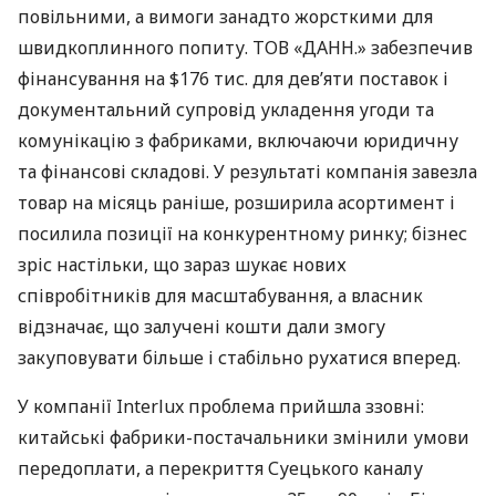
повільними, а вимоги занадто жорсткими для
швидкоплинного попиту. ТОВ «ДАНН.» забезпечив
фінансування на $176 тис. для дев’яти поставок і
документальний супровід укладення угоди та
комунікацію з фабриками, включаючи юридичну
та фінансові складові. У результаті компанія завезла
товар на місяць раніше, розширила асортимент і
посилила позиції на конкурентному ринку; бізнес
зріс настільки, що зараз шукає нових
співробітників для масштабування, а власник
відзначає, що залучені кошти дали змогу
закуповувати більше і стабільно рухатися вперед.
У компанії Interlux проблема прийшла ззовні:
китайські фабрики-постачальники змінили умови
передоплати, а перекриття Суецького каналу