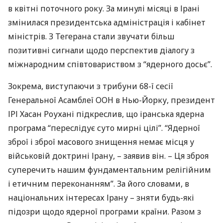
в квітні поточного року. За минулі місяці в Ірані
змінилася президентська адміністрація і кабінет
міністрів. З Тегерана стали звучати більш
позитивні сигнали щодо перспектив діалогу з
міжнародним співтовариством з “ядерного досьє”.
Зокрема, виступаючи з трибуни 68-ї сесії
Генеральної Асамблеї
ООН
в Нью-Йорку, президент
ІРІ
Хасан Роухані підкреслив, що іранська ядерна
програма “переслідує суто мирні цілі”. “Ядерної
зброї і зброї масового знищення немає місця у
військовій доктрині Ірану, – заявив він. – Ця зброя
суперечить нашим фундаментальним релігійним
і етичним переконанням”. За його словами, в
національних інтересах Ірану – зняти будь-які
підозри щодо ядерної програми країни. Разом з