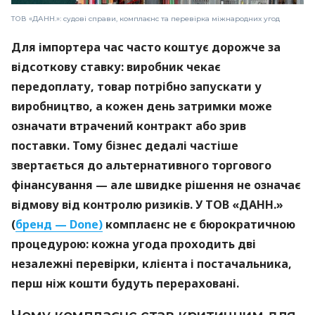
ТОВ «ДАНН.»: судові справи, комплаєнс та перевірка міжнародних угод
Для імпортера час часто коштує дорожче за
відсоткову ставку: виробник чекає
передоплату, товар потрібно запускати у
виробництво, а кожен день затримки може
означати втрачений контракт або зрив
поставки. Тому бізнес дедалі частіше
звертається до альтернативного торгового
фінансування — але швидке рішення не означає
відмову від контролю ризиків. У ТОВ «ДАНН.»
(
бренд — Done)
комплаєнс не є бюрократичною
процедурою: кожна угода проходить дві
незалежні перевірки, клієнта і постачальника,
перш ніж кошти будуть перераховані.
Чому комплаєнс став критичним для