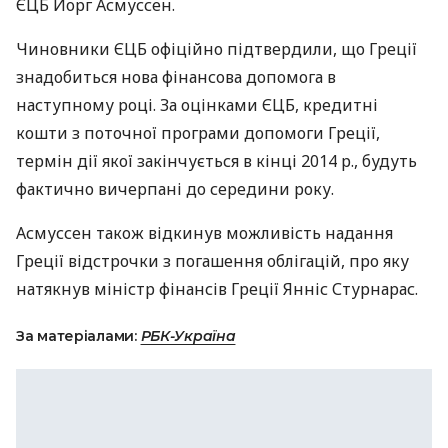
ЄЦБ
Йорг Асмуссен.
Чиновники
ЄЦБ
офіційно підтвердили, що Греції
знадобиться нова фінансова допомога в
наступному році. За оцінками
ЄЦБ
, кредитні
кошти з поточної програми допомоги Греції,
термін дії якої закінчується в кінці 2014 р., будуть
фактично вичерпані до середини року.
Асмуссен також відкинув можливість надання
Греції відстрочки з погашення облігацій, про яку
натякнув міністр фінансів Греції Янніс Стурнарас.
За матеріалами:
РБК-Україна