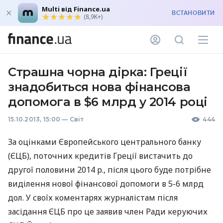
Multi від Finance.ua
ВСТАНОВИТИ
(8,9K+)
Страшна чорна дірка: Греції
знадобиться нова фінансова
допомога в $6 млрд у 2014 році
15.10.2013, 15:00
—
Світ
444
За оцінками Європейського центрального банку
(
ЄЦБ
), поточних кредитів Греції вистачить до
другої половини 2014 р., після цього буде потрібне
виділення нової фінансової допомоги в 5-6 млрд
дол. У своїх коментарях журналістам після
засідання
ЄЦБ
про це заявив член Ради керуючих