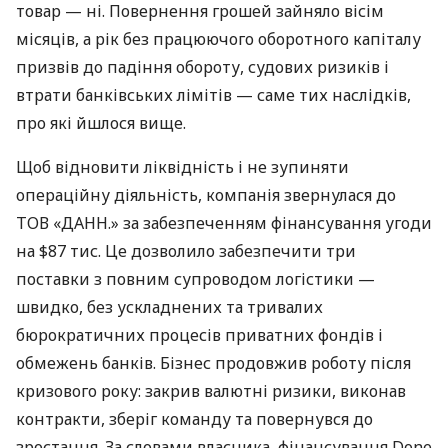
товар — ні. Повернення грошей зайняло вісім
місяців, а рік без працюючого оборотного капіталу
призвів до падіння обороту, судових ризиків і
втрати банківських лімітів — саме тих наслідків,
про які йшлося вище.
Щоб відновити ліквідність і не зупиняти
операційну діяльність, компанія звернулася до
ТОВ «ДАНН.» за забезпеченням фінансування угоди
на $87 тис. Це дозволило забезпечити три
поставки з повним супроводом логістики —
швидко, без ускладнених та тривалих
бюрократичних процесів приватних фондів і
обмежень банків. Бізнес продовжив роботу після
кризового року: закрив валютні ризики, виконав
контракти, зберіг команду та повернувся до
зростання. За словами власника, фінансування Done