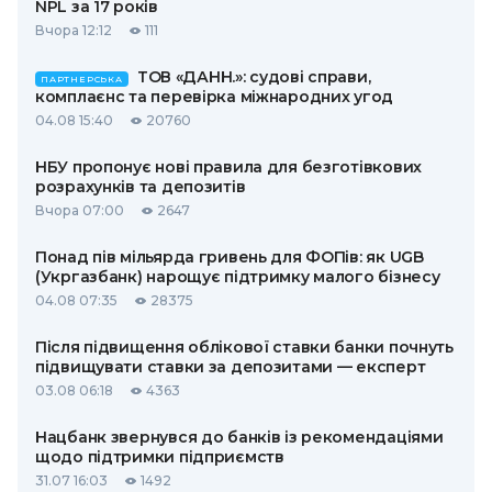
NPL за 17 років
Вчора 12:12
111
ТОВ «ДАНН.»: судові справи,
ПАРТНЕРСЬКА
комплаєнс та перевірка міжнародних угод
04.08 15:40
20760
НБУ пропонує нові правила для безготівкових
розрахунків та депозитів
Вчора 07:00
2647
Понад пів мільярда гривень для ФОПів: як UGB
(Укргазбанк) нарощує підтримку малого бізнесу
04.08 07:35
28375
Після підвищення облікової ставки банки почнуть
підвищувати ставки за депозитами — експерт
03.08 06:18
4363
Нацбанк звернувся до банків із рекомендаціями
щодо підтримки підприємств
31.07 16:03
1492