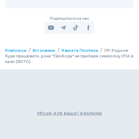
Підпишіться на нас
/
/
/
Finance.ua
Всі новини
Казна та Політика
ПР: Рада не
буде працювати, доки "Свобода" не прибере символіку УПА із
зали (ФОТО)
Місце для вашої реклами