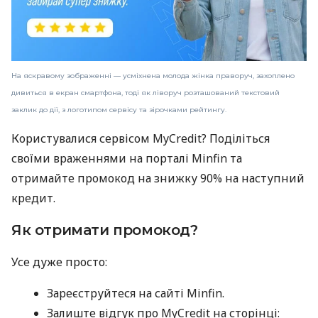
На яскравому зображенні — усміхнена молода жінка праворуч, захоплено
дивиться в екран смартфона, тоді як ліворуч розташований текстовий
заклик до дії, з логотипом сервісу та зірочками рейтингу.
Користувалися сервісом MyCredit? Поділіться
своїми враженнями на порталі Minfin та
отримайте промокод на знижку 90% на наступний
кредит.
Як отримати промокод?
Усе дуже просто:
Зареєструйтеся на сайті Minfin.
Залиште відгук про MyCredit на сторінці: