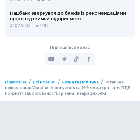
Нацбанк звернувся до банків із рекомендаціями
щодо підтримки підприємств
31.07 16:03
1492
Підпишіться на нас
/
/
/
Finance.ua
Всі новини
Казна та Політика
Тотальна
векселізація України: їх випустять на 19,9 млрд грн - для ПДВ,
покриття заборгованості, і різниці в тарифах ЖКГ