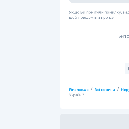
Якщо Ви помітили помилку, виді
щоб повідомити про це.
П
/
/
Finance.ua
Всі новини
Нер
Україні?