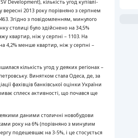
SV Development), кількість угод купівлі-
у вересні 2013 року порівняно з серпнем
 463. Згідно з повідомленням, минулого
ку столиці було здійснено на 34,5%
жу квартир, ніж у серпні – 1103. На
на 4,2% менше квартир, ніж у серпні –
шилася кількість угод у деяких регіонах –
петровську. Винятком стала Одеса, де, за
ації фахівців банківської оцінки України
триває сплеск активності, що почався ще
а деякими даними столичні новобудови
ами року на 6% (порівняно з минулим
ергу подешевшає на 3-5%, і це стосується