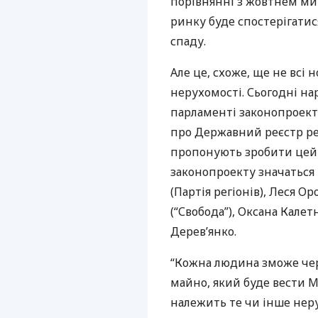
порівнянні з жовтнем мин
ринку буде спостерігатися
спаду.
Але це, схоже, ще не всі 
нерухомості. Сьогодні на
парламенті законопроект 
про Державний реєстр ре
пропонують зробити цей 
законопроекту значаться 
(Партія регіонів), Леся О
(“Свобода”), Оксана Кале
Дерев’янко.
“Кожна людина зможе чер
майно, який буде вести М
належить те чи інше неру