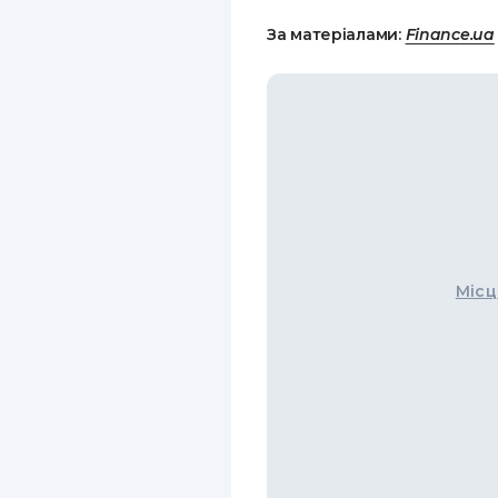
За матеріалами:
Finance.ua
Місц