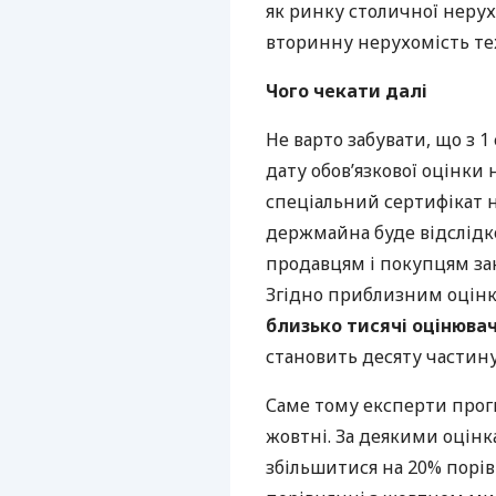
як ринку столичної нерухо
вторинну нерухомість те
Чого чекати далі
Не варто забувати, що з 
дату обов’язкової оцінки
спеціальний сертифікат н
держмайна буде відслідк
продавцям і покупцям за
Згідно приблизним оцін
близько тисячі оцінювач
становить десяту частину 
Саме тому експерти прогн
жовтні. За деякими оцінк
збільшитися на 20% порівн