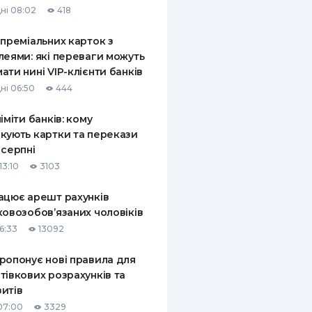
ні 08:02
418
КИ ПО
ВАННЮ
 преміальних карток з
леями: які переваги можуть
ХОВІ ПОЛІСИ
ати нині VIP-клієнти банків
ні 06:50
444
І КОМПАНІЇ
ліміти банків: кому
 ПРО СТРАХОВІ
Ї
кують картки та перекази
 серпні
А І ОПЛАТА
13:10
3103
И
ацює арешт рахунків
ковозобов’язаних чоловіків
6:33
13092
ропонує нові правила для
тівкових розрахунків та
итів
07:00
3329