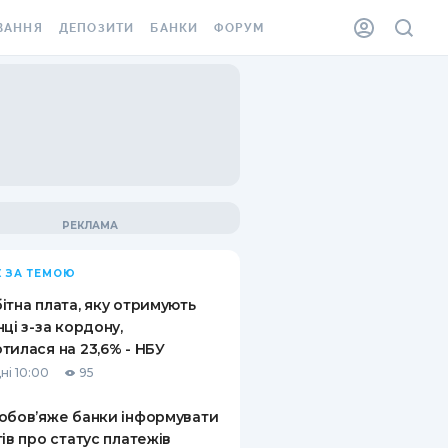
ВАННЯ
ДЕПОЗИТИ
БАНКИ
ФОРУМ
ІЛКА
ВСІ ДЕПОЗИТИ
ВСІ БАНКИ
АННЯ ЖИТЛА ВІД
ДЕПОЗИТИ В USD
ВІДГУКИ ПРО БАНКИ
 ШАХЕДІВ
ДЕПОЗИТИ В EUR
МІКРОФІНАНСОВІ
ХОВКА ЗА КОРДОН
ОРГАНІЗАЦІЇ
БОНУС ДО ДЕПОЗИТІВ
ВІДГУКИ ПРО МФО
УМОВИ АКЦІЇ
КАРТА
 ЗА ТЕМОЮ
ПИТАННЯ ТА ВІДПОВІДІ
ННА ВІНЬЄТКА
ітна плата, яку отримують
ДЕПОЗИТНИЙ КАЛЬКУЛЯТОР
нці з-за кордону,
 СПІВРОБІТНИКІВ
тилася на 23,6% - НБУ
ПУТІВНИКИ ПО
ні 10:00
95
SSISTANCE
ЗАОЩАДЖЕННЯМ
обов’яже банки інформувати
АННЯ ВІД
тів про статус платежів
Х ВИПАДКІВ