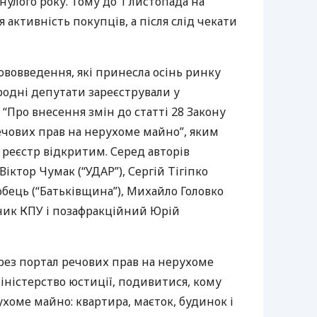
улого року. Тому до 1 листопада на
 активність покупців, а після слід чекати
нововведення, які принесла осінь ринку
родні депутати зареєстрували у
“Про внесення змін до статті 28 Закону
чових прав на нерухоме майно”, яким
реєстр відкритим. Серед авторів
Віктор Чумак (“
УДАР
”), Сергій Тігіпко
робець (“Батьківщина”), Михайло Головко
тник
КПУ
і позафракційний Юрій
ез портал речових прав на нерухоме
іністерство юстиції, подивитися, кому
хоме майно: квартира, маєток, будинок і