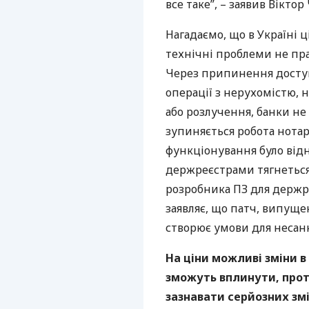
все таке”, – заявив Віктор
Нагадаємо, що в Україні 
технічні проблеми не пр
Через припинення доступ
операції з нерухомістю,
або розлучення, банки не
зупиняється робота нотаріу
функціонування було відн
держреєстрами тягнеться 
розробника ПЗ для держреє
заявляє, що патч, випущ
створює умови для несан
На ціни можливі зміни 
зможуть вплинути, прот
зазнавати серйозних змі