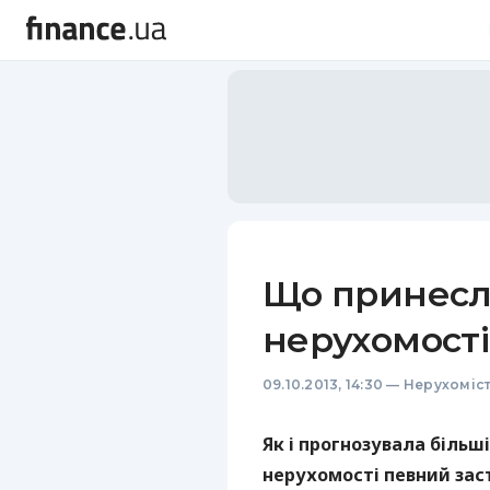
Що принесла
нерухомості
09.10.2013, 14:30
—
Нерухоміс
Як і прогнозувала більш
нерухомості певний заст