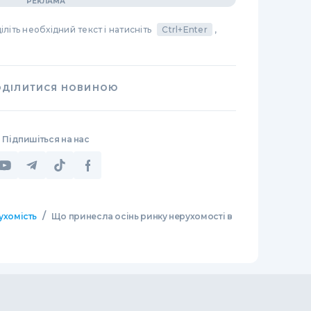
літь необхідний текст і натисніть
Ctrl+Enter
,
ОДІЛИТИСЯ НОВИНОЮ
Підпишіться на нас
/
ухомість
Що принесла осінь ринку нерухомості в