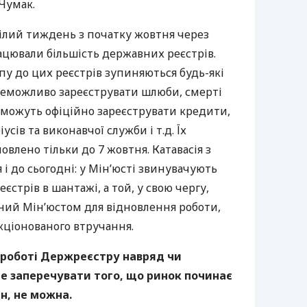
 Чумак.
цілий тиждень з початку жовтня через
ацювали більшість державних реєстрів.
у до цих реєстрів зупиняються будь-які
 неможливо зареєструвати шлюби, смерті
 можуть офіційно зареєструвати кредити,
сів та виконавчої служби і т.д. Їх
овлено тільки до 7 жовтня. Катавасія з
і до сьогодні: у Мін’юсті звинувачують
стрів в шантажі, а той, у свою чергу,
ений Мін’юстом для відновлення роботи,
кціонованого втручання.
в роботі Держреєстру навряд чи
е заперечувати того, що ринок починає
н, не можна.