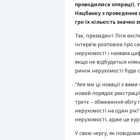
проводилися операції, 
Нацбанку з проведення г
грн їх кількість значно
Так, президент Ліги експ
інтерв’ю розповіла про с
нерухомості і назвала циф
якщо не відбудеться ніяк
ринок нерухомості буде с
“Але ми ці новації з вами
новий порядок реєстрації 
третє – обмеження обігу г
нерухомості на один рік?
нерухомості, адже це курка
У свою чергу, як повідоми