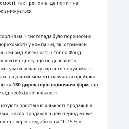
мості, так і регіонів, де попит на
ж знижується.
1 серпня на 1 листопада було перенесено
 нерухомості у компаній, які отримали
а цей вид діяльності, і тепер Фонд
овувати оцінку, що не дозволить
нижувати реальну вартість нерухомості.
кам, на даний момент навчання пройшли
ів та 180 директорів оціночних фірм
, що
від необхідної кількості.
озують зростання кількості продажів в
ами, число продажів в цей період може
яно з вереснем, або ж на 10-15 % в