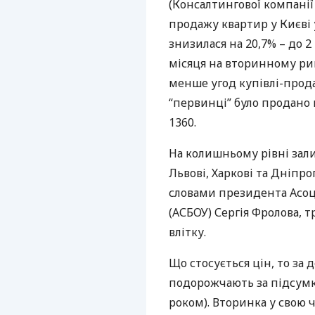
(Консалтингової компанії 
продажу квартир у Києві 
знизилася на 20,7% – до 2
місяця на вторинному рин
менше угод купівлі-прода
“первинці” було продано 
1360.
На колишньому рівні зали
Львові, Харкові та Дніпро
словами президента Асоці
(
АСБОУ
) Сергія Фролова, 
влітку.
Що стосується цін, то з
подорожчають за підсумк
роком). Вторинка у свою ч