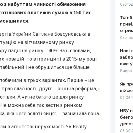
то з набуттям чинності обмеження
Сьогод
РЕЙТИНГ ДЕБЕТОВИХ
ПУТІВНИ
отівкових платежів сумою в 150 тис.
КАРТОК
СТРАХУ
Топ-5
 зменшилася.
приві
ЩОМІСЯЧНИЙ ОГЛЯД
ВСІ СТРА
отрим
ертів України Світлана Бовсуновська в
КЕШБЕКУ
Сьогод
СТРАХОВ
итуацію на вітчизняному ринку
ПУТІВНИКИ ПО
ру падіння ринку – 40%. За її словами,
Нові 
БАНКІВСЬКИХ КАРТКАХ
ВІДГУКИ
КОМПАНІ
забло
их новацій, то в принципі в 2015-му році
вже у
табільний і не обрушиться ще більше.
ДОСТАВК
Вчора 
 побачили в трьох варіантах. Перше – це
КОНТАКТ
Як пр
прав власності, друге – оцінна реформа, і
війсь
отівки. А чи не багато це для ринку
05.08 1
 Не можна себе так вести з ринком
НБУ п
, яка несе золоті яйця”, – зазначила вона.
безго
депоз
ли в агентстві нерухомості SV Realty
05.08 