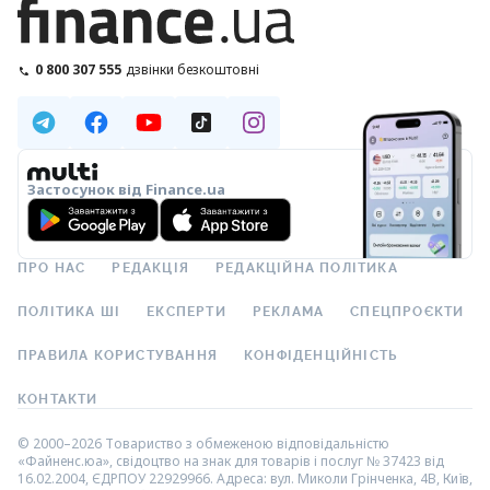
0 800 307 555
дзвінки безкоштовні
Застосунок від Finance.ua
ПРО НАС
РЕДАКЦІЯ
РЕДАКЦІЙНА ПОЛІТИКА
ПОЛІТИКА ШІ
ЕКСПЕРТИ
РЕКЛАМА
СПЕЦПРОЄКТИ
ПРАВИЛА КОРИСТУВАННЯ
КОНФІДЕНЦІЙНІСТЬ
КОНТАКТИ
© 2000–2026 Товариство з обмеженою відповідальністю
«Файненс.юа», свідоцтво на знак для товарів і послуг № 37423 від
16.02.2004, ЄДРПОУ 22929966. Адреса: вул. Миколи Грінченка, 4В, Київ,