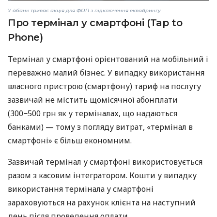
У àбанк триває акція для ФОП з підключення еквайрингу
Про термінал у смартфоні (Tap to
Phone)
Термінал у смартфоні орієнтований на мобільний і
переважно малий бізнес. У випадку використання
власного пристрою (смартфону) тариф на послугу
зазвичай не містить щомісячної абонплати
(300−500 грн як у терміналах, що надаються
банками) — тому з погляду витрат, «термінал в
смартфоні» є більш економним.
Зазвичай термінал у смартфоні використовується
разом з касовим інтегратором. Кошти у випадку
використання термінала у смартфоні
зараховуються на рахунок клієнта на наступний
день після проведення оплати.