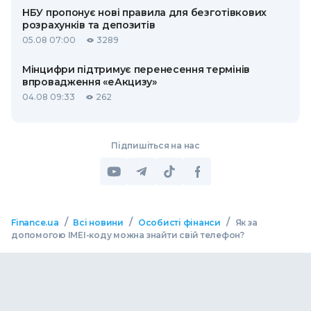
НБУ пропонує нові правила для безготівкових
розрахунків та депозитів
05.08 07:00
3289
Мінцифри підтримує перенесення термінів
впровадження «еАкцизу»
04.08 09:33
262
Підпишіться на нас
/
/
/
Finance.ua
Всі новини
Особисті фінанси
Як за
допомогою IMEI-коду можна знайти свій телефон?