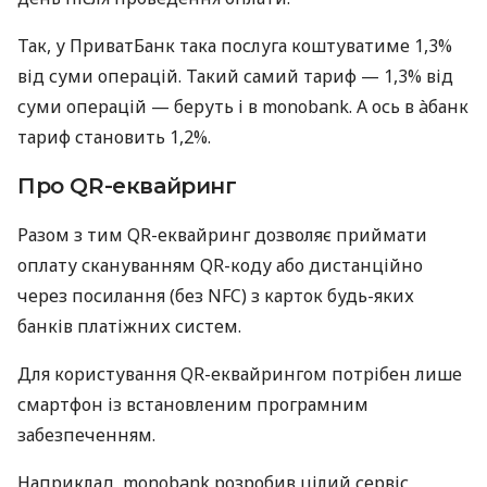
Так, у ПриватБанк така послуга коштуватиме 1,3%
від суми операцій. Такий самий тариф — 1,3% від
суми операцій — беруть і в monobank. А ось в àбанк
тариф становить 1,2%.
Про QR-еквайринг
Разом з тим QR-еквайринг дозволяє приймати
оплату скануванням QR-коду або дистанційно
через посилання (без NFC) з карток будь-яких
банків платіжних систем.
Для користування QR-еквайрингом потрібен лише
смартфон із встановленим програмним
забезпеченням.
Наприклад, monobank розробив цілий сервіс