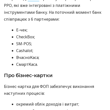
РРО, які вже інтегровані з платіжними
інструментами банку. На поточний момент банк
співпрацює з 6 партнерами:
E-чек;
CheckBox;
SM-POS;
Cashalot;
ВчасноКаса;
СмартКаса.
Про бізнес-картки
Бізнес-картка для ФОП забезпечує виконання
наступних процесів:
окремий облік доходів і витрат;