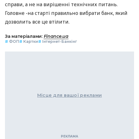
справи, а не на вирішенні технічних питань.
Головне -на старті правильно вибрати банк, який
дозволить все це втілити.
За матеріалами:
Finance.ua
#
ФОП
#
Картки
#
Інтернет-Банкінг
Місце для вашої реклами