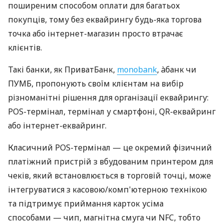
поширеним способом оплати для багатьох
покупців, тому без еквайрингу будь-яка торгова
точка або інтернет-магазин просто втрачає
клієнтів.
Такі банки, як ПриватБанк,
monobank
, àбанк чи
ПУМБ, пропонують своїм клієнтам на вибір
різноманітні рішення для організації еквайрингу:
POS-термінал, термінал у смартфоні, QR-еквайринг
або інтернет-еквайринг.
Класичний POS-термінал — це окремий фізичний
платіжний пристрій з вбудованим принтером для
чеків, який встановлюється в торговій точці, може
інтегруватися з касовою/комп'ютерною технікою
та підтримує приймання карток усіма
способами — чип, магнітна смуга чи NFC, тобто