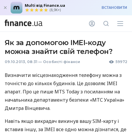
Multi від Finance.ua
ВСТАНОВИТИ
(8,9K+)
Як за допомогою IMEI-коду
можна знайти свій телефон?
09.10.2013, 08:31
—
Особисті фінанси
59972
Визначити місцезнаходження телефону можна з
точністю до кількох будинків. Це дозволяє
IMEI
апарат. Про це пише
MTS
Today з посиланням на
начальника департаменту безпеки «МТС Україна»
Дмитра Вінцевича.
Навіть якщо викрадач викинув вашу
SIM
-карту і
вставив іншу, за
IMEI
все одно можна дізнатися, де