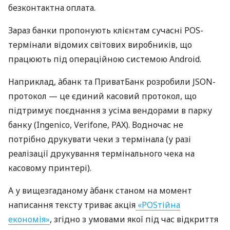
безконтактна оплата.
Зараз банки пропонують клієнтам сучасні POS-
термінали відомих світових виробників, що
працюють під операційною системою Android.
Наприклад, àбанк та ПриватБанк розробили JSON-
протокол — це єдиний касовий протокол, що
підтримує поєднання з усіма вендорами в парку
банку (Ingenico, Verifone, PAX). Водночас не
потрібно друкувати чеки з термінала (у разі
реалізації друкування термінального чека на
касовому принтері).
А у вищезгаданому àбанк станом на момент
написання тексту триває акція
«POSтійна
економія»
, згідно з умовами якої під час відкриття