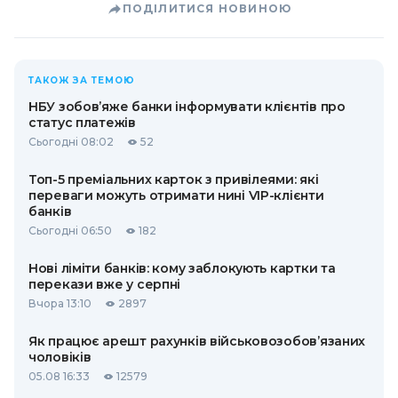
ПОДІЛИТИСЯ НОВИНОЮ
ТАКОЖ ЗА ТЕМОЮ
НБУ зобов’яже банки інформувати клієнтів про
статус платежів
Сьогодні 08:02
52
Топ-5 преміальних карток з привілеями: які
переваги можуть отримати нині VIP-клієнти
банків
Сьогодні 06:50
182
Нові ліміти банків: кому заблокують картки та
перекази вже у серпні
Вчора 13:10
2897
Як працює арешт рахунків військовозобов’язаних
чоловіків
05.08 16:33
12579