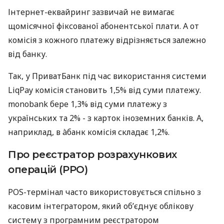
Інтернет-еквайринг зазвичай не вимагає
щомісячної фіксованої абонентської плати. А от
комісія з кожного платежу відрізняється залежно
від банку.
Так, у ПриватБанк під час використання системи
LiqPay комісія становить 1,5% від суми платежу.
monobank бере 1,3% від суми платежу з
українських та 2% - з карток іноземних банків. А,
наприклад, в àбанк комісія складає 1,2%.
Про реєстратор розрахункових
операцій (РРО)
POS-термінал часто використовується спільно з
касовим інтегратором, який об’єднує облікову
систему з програмним реєстратором