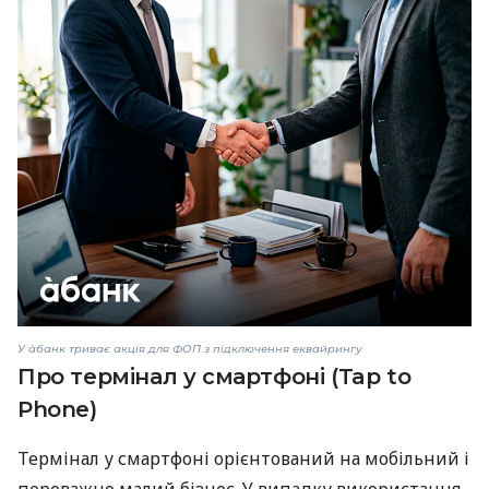
У àбанк триває акція для ФОП з підключення еквайрингу
Про термінал у смартфоні (Tap to
Phone)
Термінал у смартфоні орієнтований на мобільний і
переважно малий бізнес. У випадку використання