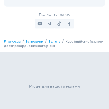
Підпишіться на нас
/
/
/
Finance.ua
Всі новини
Валюта
Курс індійської валюти
досяг рекордно низького рівня
Місце для вашої реклами