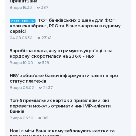
ПриватБанк
Вчора 16:33
387
ТОП банківських рішень для ФОП:
ПАРТНЕРСЬКА
коли еквайринг, РРО та бізнес-картки в одному
сервісі
04.08 06:50
23141
Заробітна плата, яку отримують українці з-за
кордону, скоротилася на 23,6% - НБУ
Вчора 10:00
529
НБУ зобов’яже банки інформувати клієнтів про
статус платежів
Вчора 08:02
2437
Топ-5 преміальних карток з привілеями: які
переваги можуть отримати нині VIP-клієнти
банків
Вчора 06:50
861
Нові ліміти банків: кому заблокують картки та