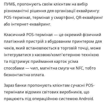
ПУМБ, пропонують своїм клієнтам на вибір
різноманітні рішення для організації еквайрингу:
POS-термінал, термінал у смартфоні, QR-еквайринг
або інтернет-еквайринг.
Класичний POS-термінал — це окремий фізичний
платіжний пристрій з вбудованим принтером для
чеків, який встановлюється в торговій точці, може
інтегруватися з касовою/комп'ютерною технікою
та підтримує приймання карток усіма
способами — чип, магнітна смуга чи NFC, тобто
безконтактна оплата.
Зараз банки пропонують клієнтам сучасні POS-
термінали відомих світових виробників, що
працюють під операційною системою Android.