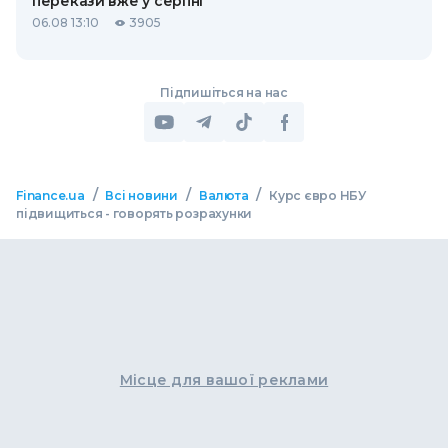
перекази вже у серпні
06.08 13:10
3905
Підпишіться на нас
/
/
/
Finance.ua
Всі новини
Валюта
Курс євро НБУ
підвищиться - говорять розрахунки
Місце для вашої реклами