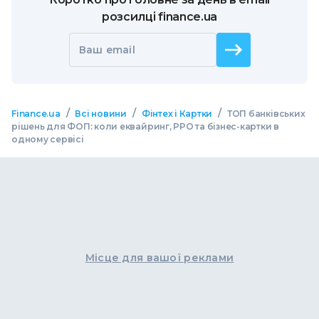
розсилці finance.ua
Ваш email
/
/
/
Finance.ua
Всі новини
Фінтех і Картки
ТОП банківських
рішень для ФОП: коли еквайринг, РРО та бізнес-картки в
одному сервісі
Місце для вашої реклами