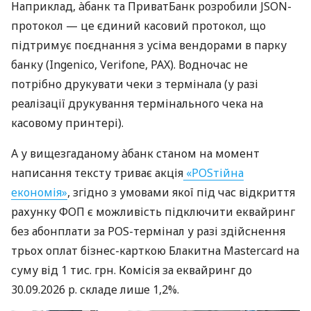
Наприклад, àбанк та ПриватБанк розробили JSON-
протокол — це єдиний касовий протокол, що
підтримує поєднання з усіма вендорами в парку
банку (Ingenico, Verifone, PAX). Водночас не
потрібно друкувати чеки з термінала (у разі
реалізації друкування термінального чека на
касовому принтері).
А у вищезгаданому àбанк станом на момент
написання тексту триває акція
«POSтійна
економія»
, згідно з умовами якої під час відкриття
рахунку ФОП є можливість підключити еквайринг
без абонплати за POS-термінал у разі здійснення
трьох оплат бізнес-карткою Блакитна Mastercard на
суму від 1 тис. грн. Комісія за еквайринг до
30.09.2026 р. складе лише 1,2%.