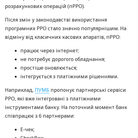
розрахункових операцій (пРРО).
Після змін у законодавстві використання
програмних РРО стало значно популярнішим. На
відміну від класичних касових апаратів, пРРО:
працює через інтернет;
не потребує дорогого обладнання;
простіше оновлюється;
інтегрується з платіжними рішеннями.
Наприклад,
ПУМБ
пропонує партнерські сервіси
РРО, які вже інтегровані з платіжними
інструментами банку. На поточний момент банк
співпрацює з 6 партнерами:
E-чек;
CheckBox;