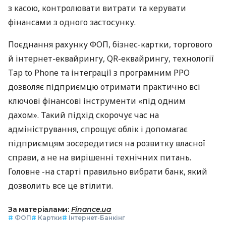
з касою, контролювати витрати та керувати
фінансами з одного застосунку.
Поєднання рахунку ФОП, бізнес-картки, торгового
й інтернет-еквайрингу, QR-еквайрингу, технології
Tap to Phone та інтеграції з програмним РРО
дозволяє підприємцю отримати практично всі
ключові фінансові інструменти «під одним
дахом». Такий підхід скорочує час на
адміністрування, спрощує облік і допомагає
підприємцям зосередитися на розвитку власної
справи, а не на вирішенні технічних питань.
Головне -на старті правильно вибрати банк, який
дозволить все це втілити.
За матеріалами:
Finance.ua
#
ФОП
#
Картки
#
Інтернет-Банкінг