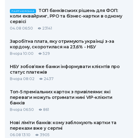
ТОП банківських рішень для ФОП:
ПАРТНЕРСЬКА
коли еквайринг, РРО та бізнес-картки в одному
сервісі
04.08 06:50
23141
Заробітна плата, яку отримують українці з-за
кордону, скоротилася на 23,6% - НБУ
Вчора 10:00
529
НБУ зобов’яже банки інформувати клієнтів про
статус платежів
Вчора 08:02
2437
Топ-5 преміальних карток з привілеями: які
переваги можуть отримати нині VIP-клієнти
банків
Вчора 06:50
861
Нові ліміти банків: кому заблокують картки та
перекази вже у серпні
06.08 13:10
3905