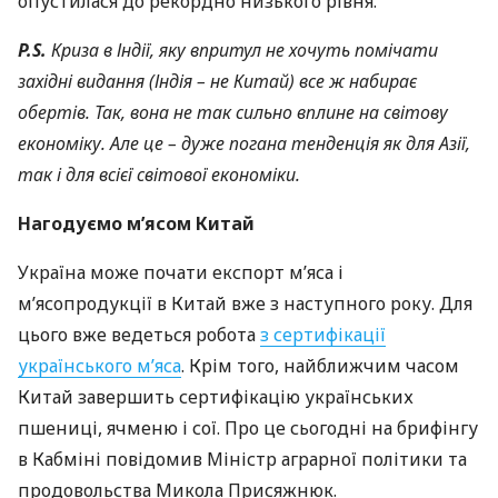
опустилася до рекордно низького рівня.
P.S.
Криза в Індії, яку впритул не хочуть помічати
західні видання (Індія – не Китай) все ж набирає
обертів. Так, вона не так сильно вплине на світову
економіку. Але це – дуже погана тенденція як для Азії,
так і для всієї світової економіки.
Нагодуємо м’ясом Китай
Україна може почати експорт м’яса і
м’ясопродукції в Китай вже з наступного року. Для
цього вже ведеться робота
з сертифікації
українського м’яса
. Крім того, найближчим часом
Китай завершить сертифікацію українських
пшениці, ячменю і сої. Про це сьогодні на брифінгу
в Кабміні повідомив Міністр аграрної політики та
продовольства Микола Присяжнюк.