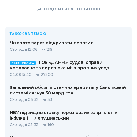
ПОДІЛИТИСЯ НОВИНОЮ
ТАКОЖ ЗА ТЕМОЮ
Чи варто зараз відкривати депозит
Сьогодні 12:06
219
ТОВ «ДАНН.»: судові справи,
ПАРТНЕРСЬКА
комплаєнс та перевірка міжнародних угод
04.08 15:40
27500
Загальний обсяг іпотечних кредитів у банківській
системі сягнув 50 млрд грн
Сьогодні 06:32
53
НБУ підвищив ставку через ризик закріплення
інфляції — Лепушинський
Сьогодні 05:33
160