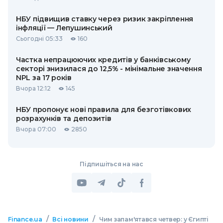
НБУ підвищив ставку через ризик закріплення
інфляції — Лепушинський
Сьогодні 05:33
160
Частка непрацюючих кредитів у банківському
секторі знизилася до 12,5% - мінімальне значення
NPL за 17 років
Вчора 12:12
145
НБУ пропонує нові правила для безготівкових
розрахунків та депозитів
Вчора 07:00
2850
Підпишіться на нас
/
/
Finance.ua
Всі новини
Чим запам'ятався четвер: у Єгипті