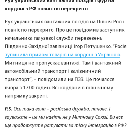
Рух українських вантажних поїздів і фур на
кордоні з РФ повністю перекрито
Рух українських вантажних поїздів на Північ Росії
повністю перекрито. Про це повідомив заступник
начальника галузевої служби перевезень
Південно-Західної залізниці Ігор Петушенко. “Росія
зупинила прийом товарів на кордоні з Україною
.
Митниця не пропускає вантажі. Там і вантажний
автомобільний транспорт і залізничний
транспорт”, – повідомили на
ПЗЗ
. Це почалося
вчора з 17:00 годин. Всі кордони в північному
напрямку закриті.
P.S.
Ось така вона – російська дружба, панове. І
зауважте – це ми навіть не у Митному Союзі. Ви все
ще продовжуєте ратувати за тісну інтеграцію з РФ?