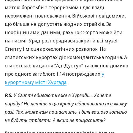
метою боротьби з тероризмом і дає владі
необмежені повноваження. Військові повідомили,
що більше не допустять жодних страйків. За
неофіційними даними, рахунок жертв може йти
на тисячі. Уряд розпорядився закрити всі музеї
Єгипту і місця археологічних розкопок. На
єгипетських курортах діє комендантська година. А
єгипетське видання “Ад-Дустур” також повідомило
про одного загиблого і 14 постраждалих
у
курортному місті Хургада
.
P.S.
У Єгипті вбивають вже в Хургаді…. Хочете
пораду? Не летіть в цю країну відпочивати ні в якому
разі. Так, може вам пощастить, і біля вашого готелю
не будуть стріляти. А якщо не пощастить?