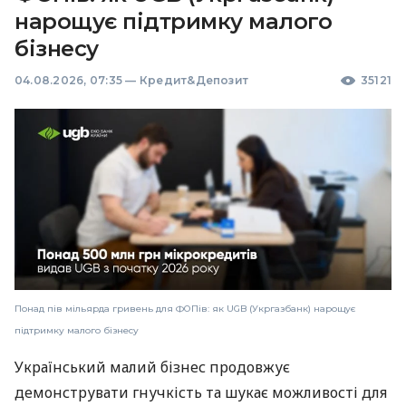
нарощує підтримку малого
бізнесу
04.08.2026, 07:35
—
Кредит&Депозит
35121
Понад пів мільярда гривень для ФОПів: як UGB (Укргазбанк) нарощує
підтримку малого бізнесу
Український малий бізнес продовжує
демонструвати гнучкість та шукає можливості для