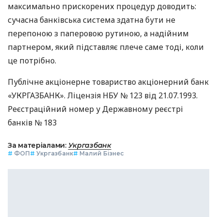
максимально прискорених процедур доводить:
сучасна банківська система здатна бути не
перепоною з паперовою рутиною, а надійним
партнером, який підставляє плече саме тоді, коли
це потрібно.
Публічне акціонерне товариство акціонерний банк
«УКРГАЗБАНК». Ліцензія НБУ № 123 від 21.07.1993.
Реєстраційний номер у Державному реєстрі
банків № 183
За матеріалами:
Укргазбанк
#
ФОП
#
Укргазбанк
#
Малий Бізнес