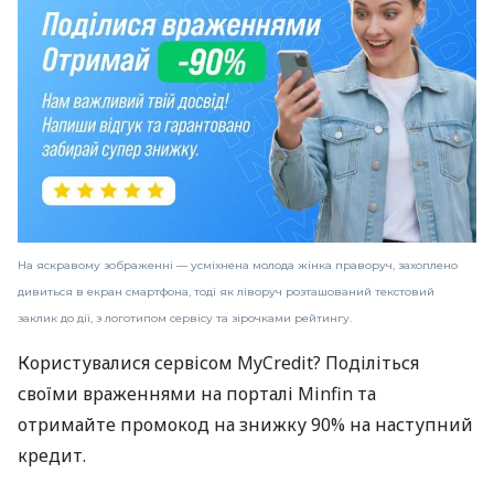
На яскравому зображенні — усміхнена молода жінка праворуч, захоплено
дивиться в екран смартфона, тоді як ліворуч розташований текстовий
заклик до дії, з логотипом сервісу та зірочками рейтингу.
Користувалися сервісом MyCredit? Поділіться
своїми враженнями на порталі Minfin та
отримайте промокод на знижку 90% на наступний
кредит.