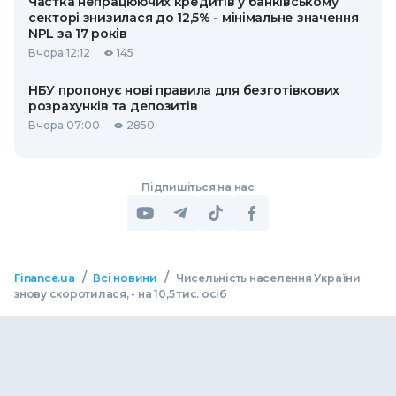
Частка непрацюючих кредитів у банківському
секторі знизилася до 12,5% - мінімальне значення
NPL за 17 років
Вчора 12:12
145
НБУ пропонує нові правила для безготівкових
розрахунків та депозитів
Вчора 07:00
2850
Підпишіться на нас
/
/
Finance.ua
Всі новини
Чисельність населення України
знову скоротилася, - на 10,5 тис. осіб