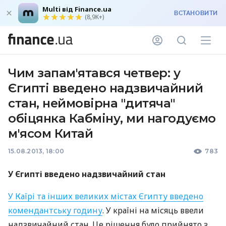
Multi від Finance.ua
ВСТАНОВИТИ
(8,9K+)
Чим запам'ятався четвер: у
Єгипті введено надзвичайний
стан, неймовірна "дитяча"
обіцянка Кабміну, ми нагодуємо
м'ясом Китай
15.08.2013, 18:00
783
У Єгипті введено надзвичайний стан
У Каїрі та інших великих містах Єгипту введено
комендантську годину
. У країні на місяць ввели
надзвичайний стан. Це рішення було прийнято з