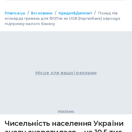
/
/
/
Finance.ua
Всі новини
Кредит&Депозит
Понад пів
мільярда гривень для ФОПів: як UGB (Укргазбанк) нарощує
підтримку малого бізнесу
Місце для вашої реклами
Чисельність населення України