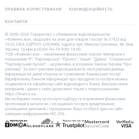
ПРАВИЛА КОРИСТУВАННЯ
КОНФІДЕНЦІЙНІСТЬ
КОНТАКТИ
© 2000–2026 Товариство з обмеженою відповідальністю
«Файненс.юа», свідоцтво на знак для товарів і послуг № 37423 від
16.02.2004, ЄДРПОУ 22929966. Адреса: вул. Миколи Грінченка, 4В, Київ,
Україна. Графік роботи: Пн–Пт 9:00–18:00.
ТОВ «Файненс.юа» – незалежний фінансовий портал. Матеріали з
позначками “Р”, “Партнерська”, “Промо”, “Акція”, “Думка”, “Спецпроєкт”,
“Партнерський проєкт” – це реклама, в розумінні Закону України “Про
рекламу”. За зміст реклами відповідальність несе рекламодавець.
Інформація на даній сторінці не є рекламою банківських послуг.
Верифіковану банком інформацію про продукти та послуги можна
подивитися на офіційному сайті відповідного банку. Використання
матеріалів і даних з сайту дозволено тільки з гіперпосиланням
https://finance.ua.
Ми не беремо плату за послуги підбору та порівняння фінансових
пропозицій в каталогах, і не надаємо послуги кредитування,
розміщення депозитів і страхування. Ваші особисті дані на сайті
захищені шифруванням AES-256.