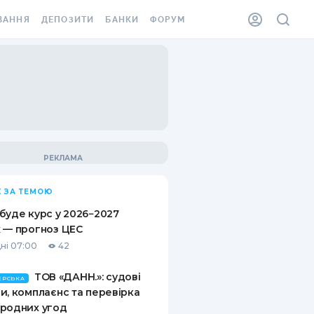
ВАННЯ
ДЕПОЗИТИ
БАНКИ
ФОРУМ
ІЛКА
ВСІ ДЕПОЗИТИ
ВСІ БАНКИ
АННЯ ЖИТЛА ВІД
ДЕПОЗИТИ В USD
ВІДГУКИ ПРО БАНКИ
 ШАХЕДІВ
ДЕПОЗИТИ В EUR
МІКРОФІНАНСОВІ
ХОВКА ЗА КОРДОН
ОРГАНІЗАЦІЇ
БОНУС ДО ДЕПОЗИТІВ
ВІДГУКИ ПРО МФО
УМОВИ АКЦІЇ
КАРТА
 ЗА ТЕМОЮ
ПИТАННЯ ТА ВІДПОВІДІ
ННА ВІНЬЄТКА
буде курс у 2026−2027
ДЕПОЗИТНИЙ КАЛЬКУЛЯТОР
 — прогноз ЦЕС
 СПІВРОБІТНИКІВ
ні 07:00
42
ПУТІВНИКИ ПО
SSISTANCE
ЗАОЩАДЖЕННЯМ
ТОВ «ДАНН.»: судові
ЕРСЬКА
и, комплаєнс та перевірка
АННЯ ВІД
родних угод
Х ВИПАДКІВ