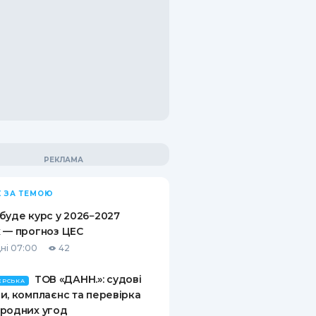
 ЗА ТЕМОЮ
буде курс у 2026−2027
 — прогноз ЦЕС
ні 07:00
42
ТОВ «ДАНН.»: судові
ЕРСЬКА
и, комплаєнс та перевірка
родних угод