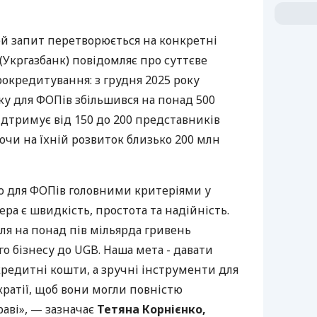
ей запит перетворюється на конкретні
(Укргазбанк) повідомляє про суттєве
рокредитування: з грудня 2025 року
у для ФОПів збільшився на понад 500
дтримує від 150 до 200 представників
ючи на їхній розвиток близько 200 млн
о для ФОПів головними критеріями у
ра є швидкість, простота та надійність.
ля на понад пів мільярда гривень
го бізнесу до UGB. Наша мета - давати
редитні кошти, а зручні інструменти для
кратії, щоб вони могли повністю
аві», — зазначає
Тетяна Корнієнко,