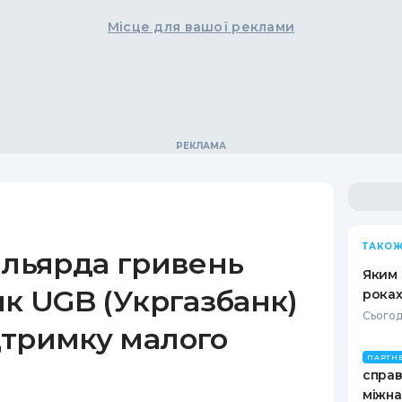
Місце для вашої реклами
ТАКОЖ
ільярда гривень
Яким 
як UGB (Укргазбанк)
роках
Сьогод
дтримку малого
ПАРТН
справ
міжна