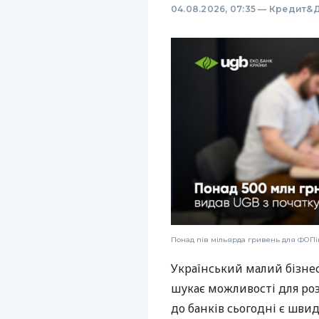
04.08.2026, 07:35
—
Кредит&Д
Понад пів мільярда гривень для ФОПів
Український малий бізне
шукає можливості для ро
до банків сьогодні є шви