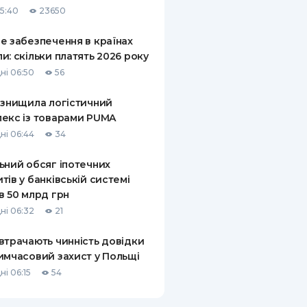
15:40
23650
е забезпечення в країнах
и: скільки платять 2026 року
ні 06:50
56
 знищила логістичний
екс із товарами PUMA
ні 06:44
34
ьний обсяг іпотечних
тів у банківській системі
в 50 млрд грн
ні 06:32
21
втрачають чинність довідки
имчасовий захист у Польщі
ні 06:15
54