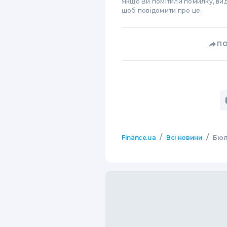
Якщо Ви помітили помилку, виді
щоб повідомити про це.
П
/
/
Finance.ua
Всі новини
Біо