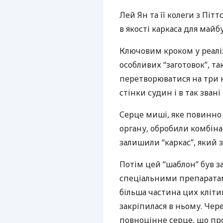
Лей Ян та її колеги з Пі
в якості каркаса для майб
Ключовим кроком у реалі
особливих “заготовок”, т
перетворюватися на три к
стінки судин і в так зван
Серце миші, яке повинно
органу, обробили комбіна
залишили “каркас”, який з
Потім цей “шаблон” був з
спеціальними препаратам
більша частина цих кліти
закріпилася в ньому. Чер
повноцінне серце, що про