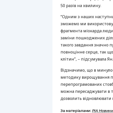
50 разів на хвилину.
“Одним з наших наступних
зможемо ми використову
фрагмента міокарда люди
заміни пошкоджених ділян
такого завдання значно п
повноцінне серце, так що
клітин”, – підсумувала Ян
Відзначимо, що в минулом
методику вирощування пов
перепрограмованих стовб
можна пересаджувати в т
дозволить відновлювати 
За матеріалами:
РІА Новин