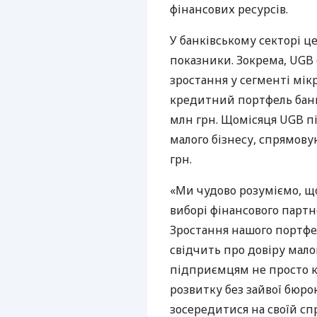
фінансових ресурсів.
У банківському секторі ц
показники. Зокрема, UGB 
зростання у сегменті мік
кредитний портфель банк
млн грн. Щомісяця UGB пі
малого бізнесу, спрямову
грн.
«Ми чудово розуміємо, щ
виборі фінансового партне
Зростання нашого портфе
свідчить про довіру мало
підприємцям не просто к
розвитку без зайвої бюро
зосередитися на своїй спр