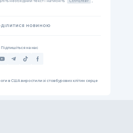
літь необхідний текст і натисніть
Ctrl+Enter
,
ОДІЛИТИСЯ НОВИНОЮ
Підпишіться на нас
логи в США виростили зі стовбурових клітин серце