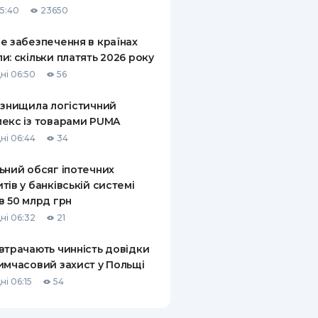
15:40
23650
КИ ПО
ВАННЮ
е забезпечення в країнах
и: скільки платять 2026 року
ХОВІ ПОЛІСИ
ні 06:50
56
І КОМПАНІЇ
 знищила логістичний
екс із товарами PUMA
 ПРО СТРАХОВІ
Ї
ні 06:44
34
А І ОПЛАТА
ьний обсяг іпотечних
тів у банківській системі
И
в 50 млрд грн
ні 06:32
21
втрачають чинність довідки
имчасовий захист у Польщі
ні 06:15
54