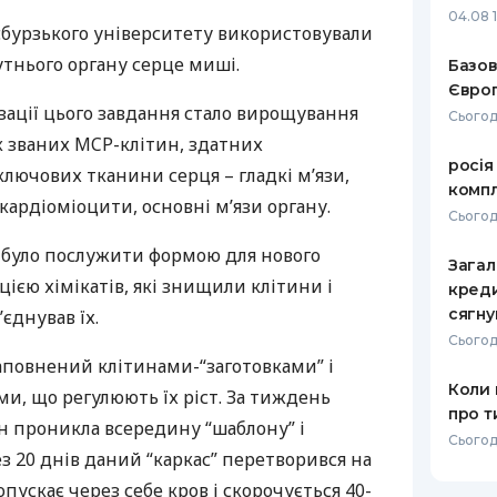
04.08 
ттсбурзького університету використовували
РЕЙТИНГ ДЕБЕТОВИХ
ПУТІВНИ
КАРТОК
СТРАХУ
утнього органу серце миші.
Базов
Європ
ЩОМІСЯЧНИЙ ОГЛЯД
ВСІ СТРА
зації цього завдання стало вирощування
Сьогод
КЕШБЕКУ
ак званих
MCP
-клітин, здатних
СТРАХОВ
росія
ПУТІВНИКИ ПО
лючових тканини серця – гладкі м’язи,
компл
БАНКІВСЬКИХ КАРТКАХ
ВІДГУКИ
і кардіоміоцити, основні м’язи органу.
КОМПАНІ
Сьогод
 було послужити формою для нового
ДОСТАВК
Загал
цією хімікатів, які знищили клітини і
креди
КОНТАКТ
сягну
’єднував їх.
Сьогод
аповнений клітинами-“заготовками” і
Коли 
и, що регулюють їх ріст. За тиждень
про т
н проникла всередину “шаблону” і
Сьогод
ез 20 днів даний “каркас” перетворився на
пускає через себе кров і скорочується 40-