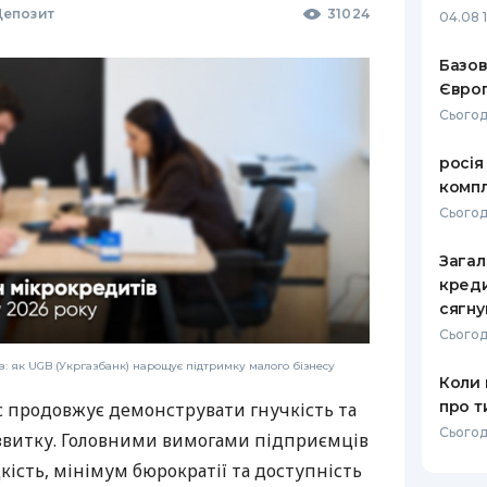
епозит
31024
04.08 
Базов
Європ
Сьогод
росія
компл
Сьогод
Загал
креди
сягну
Сьогод
: як UGB (Укргазбанк) нарощує підтримку малого бізнесу
Коли 
про т
с продовжує демонструвати гнучкість та
Сьогод
звитку. Головними вимогами підприємців
дкість, мінімум бюрократії та доступність