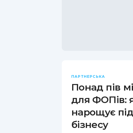
ПАРТНЕРСЬКА
Понад пів м
для ФОПів: 
нарощує пі
бізнесу