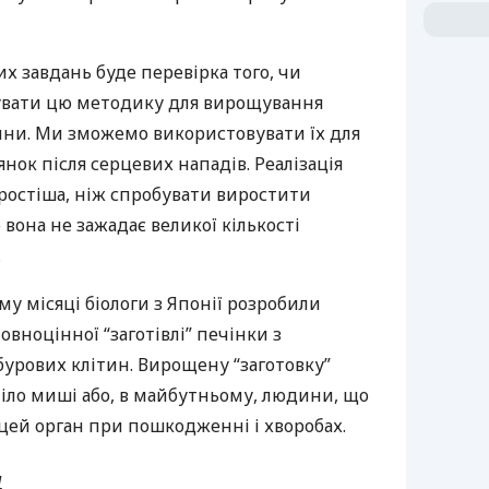
 завдань буде перевірка того, чи
вати цю методику для вирощування
ни. Ми зможемо використовувати їх для
ок після серцевих нападів. Реалізація
ростіша, ніж спробувати виростити
 вона не зажадає великої кількості
.
у місяці біологи з Японії розробили
ноцінної “заготівлі” печінки з
урових клітин. Вирощену “заготовку”
іло миші або, в майбутньому, людини, що
цей орган при пошкодженні і хворобах.
и