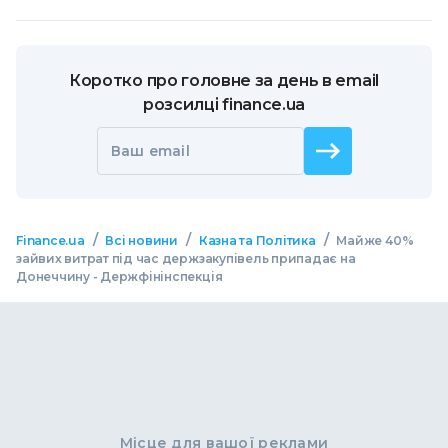
Коротко про головне за день в email
розсилці finance.ua
Ваш email
/
/
/
Finance.ua
Всі новини
Казна та Політика
Майже 40%
зайвих витрат під час держзакупівель припадає на
Донеччину - Держфінінспекція
Місце для вашої реклами