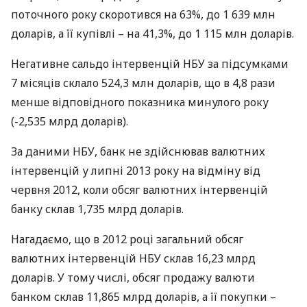
поточного року скоротився на 63%, до 1 639 млн
доларів, а її купівлі – на 41,3%, до 1 115 млн доларів.
Негативне сальдо інтервенцій
НБУ
за підсумками
7 місяців склало 524,3 млн доларів, що в 4,8 рази
менше відповідного показника минулого року
(-2,535 млрд доларів).
За даними
НБУ
, банк не здійснював валютних
інтервенцій у липні 2013 року на відміну від
червня 2012, коли обсяг валютних інтервенцій
банку склав 1,735 млрд доларів.
Нагадаємо, що в 2012 році загальний обсяг
валютних інтервенцій
НБУ
склав 16,23 млрд
доларів. У тому числі, обсяг продажу валюти
банком склав 11,865 млрд доларів, а її покупки –