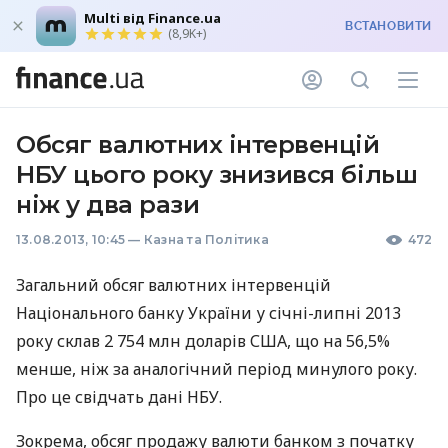
Multi від Finance.ua
ВСТАНОВИТИ
(8,9K+)
Обсяг валютних інтервенцій
НБУ цього року знизився більш
ніж у два рази
13.08.2013, 10:45
—
Казна та Політика
472
Загальний обсяг валютних інтервенцій
Національного банку України у січні-липні 2013
року склав 2 754 млн доларів
США
, що на 56,5%
менше, ніж за аналогічний період минулого року.
Про це свідчать дані
НБУ
.
Зокрема, обсяг продажу валюти банком з початку