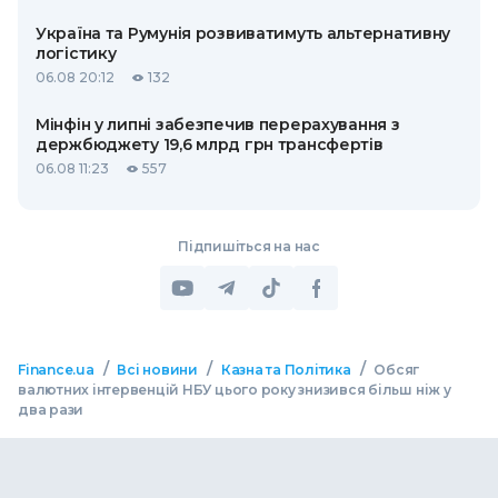
Україна та Румунія розвиватимуть альтернативну
логістику
06.08 20:12
132
Мінфін у липні забезпечив перерахування з
держбюджету 19,6 млрд грн трансфертів
06.08 11:23
557
Підпишіться на нас
/
/
/
Finance.ua
Всі новини
Казна та Політика
Обсяг
валютних інтервенцій НБУ цього року знизився більш ніж у
два рази