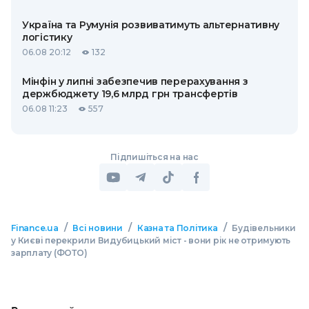
Україна та Румунія розвиватимуть альтернативну
логістику
06.08 20:12
132
Мінфін у липні забезпечив перерахування з
держбюджету 19,6 млрд грн трансфертів
06.08 11:23
557
Підпишіться на нас
/
/
/
Finance.ua
Всі новини
Казна та Політика
Будівельники
у Києві перекрили Видубицький міст - вони рік не отримують
зарплату (ФОТО)