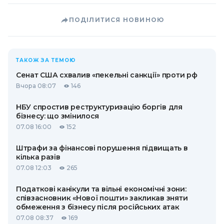
ПОДІЛИТИСЯ НОВИНОЮ
ТАКОЖ ЗА ТЕМОЮ
Сенат США схвалив «пекельні санкції» проти рф
Вчора 08:07
146
НБУ спростив реструктуризацію боргів для
бізнесу: що змінилося
07.08 16:00
152
Штрафи за фінансові порушення підвищать в
кілька разів
07.08 12:03
265
Податкові канікули та вільні економічні зони:
співзасновник «Нової пошти» закликав зняти
обмеження з бізнесу після російських атак
07.08 08:37
169