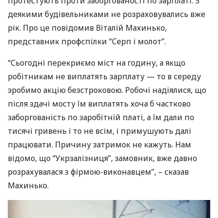
протестують проти заборгованості по зарплаті. З
деякими будівельниками не розраховувались вже
рік. Про це повідомив Віталій Махинько,
представник профспілки “Серп і молот”.
“Сьогодні перекриємо міст на годину, а якщо
робітникам не виплатять зарплату — то в середу
зробимо акцію безстроковою. Робочі надіялися, що
після здачі мосту їм виплатять хоча б частково
заборгованість по заробітній платі, а їм дали по
тисячі гривень і то не всім, і примушують далі
працювати. Причину затримок не кажуть. Нам
відомо, що “Укрзалізниця”, замовник, вже давно
розрахувалася з фірмою-виконавцем”, – сказав
Махинько.