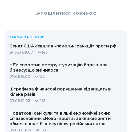
ПОДІЛИТИСЯ НОВИНОЮ
ТАКОЖ ЗА ТЕМОЮ
Сенат США схвалив «пекельні санкції» проти рф
Вчора 08:07
146
НБУ спростив реструктуризацію боргів для
бізнесу: що змінилося
07.08 16:00
152
Штрафи за фінансові порушення підвищать в
кілька разів
07.08 12:03
265
Податкові канікули та вільні економічні зони:
співзасновник «Нової пошти» закликав зняти
обмеження з бізнесу після російських атак
07.08 08:37
169