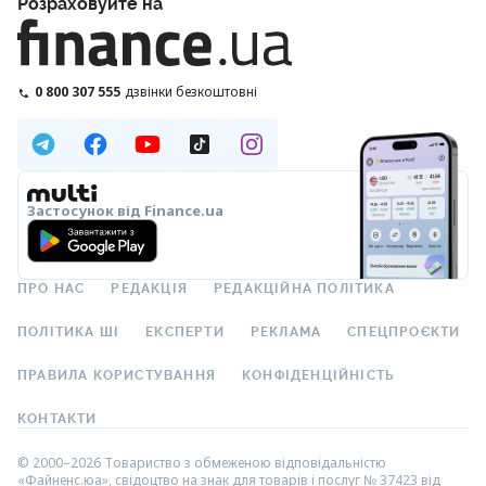
Розраховуйте на
0 800 307 555
дзвінки безкоштовні
Застосунок від Finance.ua
ПРО НАС
РЕДАКЦІЯ
РЕДАКЦІЙНА ПОЛІТИКА
ПОЛІТИКА ШІ
ЕКСПЕРТИ
РЕКЛАМА
СПЕЦПРОЄКТИ
ПРАВИЛА КОРИСТУВАННЯ
КОНФІДЕНЦІЙНІСТЬ
КОНТАКТИ
© 2000–2026 Товариство з обмеженою відповідальністю
«Файненс.юа», свідоцтво на знак для товарів і послуг № 37423 від