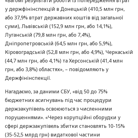
«Вагомі результати роботи із попередження втрат
у держфінінспекцій в Донецькій (410,5 млн грн,
або 37,9% втрат державних коштів від загальної
суми), Львівській (152,9 млн грн, або 14,1%),
Луганській (79,8 млн грн, або 7,4%),
Дніпропетровській (64,5 млн грн, або 5,9%),
Кіровоградській (52,8 млн грн, або 4,9%), Черкаській
(44,7 млн грн, або 4,1%) та Херсонській (41,4 млн
грн, або 3,8%) областях», – повідомляють у
Держфінінспекції.
Нагадаємо, за даними
СБУ
, «від 50 до 75%
бюджетних асигнувань під час процедури
держзакупівель освоюються з численними
порушеннями». «Через корупційні оборудки у
сфері держзакупівель збитки становлять 10-15%
(35-52,5 млрд грн) видаткової частини