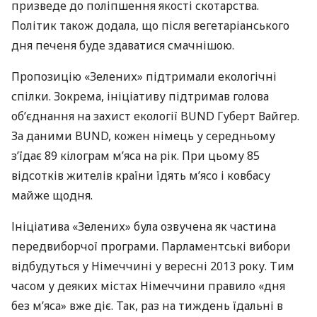
призведе до поліпшення якості скотарства.
Політик також додала, що після вегетаріанського
дня печеня буде здаватися смачнішою.
Пропозицію «Зелених» підтримали екологічні
спілки. Зокрема, ініціативу підтримав голова
об’єднання на захист екології
BUND
Губерт Вайгер.
За даними
BUND
, кожен німець у середньому
з’їдає 89 кілограм м’яса на рік. При цьому 85
відсотків жителів країни їдять м’ясо і ковбасу
майже щодня.
Ініціатива «Зелених» була озвучена як частина
передвиборчої програми. Парламентські вибори
відбудуться у Німеччині у вересні 2013 року. Тим
часом у деяких містах Німеччини правило «дня
без м’яса» вже діє. Так, раз на тиждень їдальні в