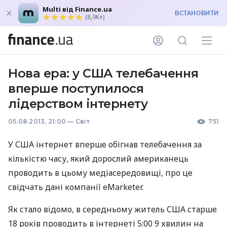
Multi від Finance.ua
ВСТАНОВИТИ
(8,9K+)
Нова ера: у США телебачення
вперше поступилося
лідерством інтернету
05.08.2013, 21:00
—
Світ
751
У
США
інтернет вперше обігнав телебачення за
кількістю часу, який дорослий американець
проводить в цьому медіасередовищі, про це
свідчать дані компанії eMarketer.
Як стало відомо, в середньому житель
США
старше
18 років проводить в інтернеті 5:00 9 хвилин на