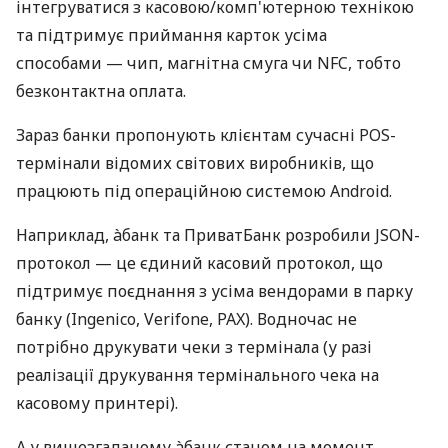
інтегруватися з касовою/комп'ютерною технікою
та підтримує приймання карток усіма
способами — чип, магнітна смуга чи NFC, тобто
безконтактна оплата.
Зараз банки пропонують клієнтам сучасні POS-
термінали відомих світових виробників, що
працюють під операційною системою Android.
Наприклад, àбанк та ПриватБанк розробили JSON-
протокол — це єдиний касовий протокол, що
підтримує поєднання з усіма вендорами в парку
банку (Ingenico, Verifone, PAX). Водночас не
потрібно друкувати чеки з термінала (у разі
реалізації друкування термінального чека на
касовому принтері).
А у вищезгаданому àбанк станом на момент