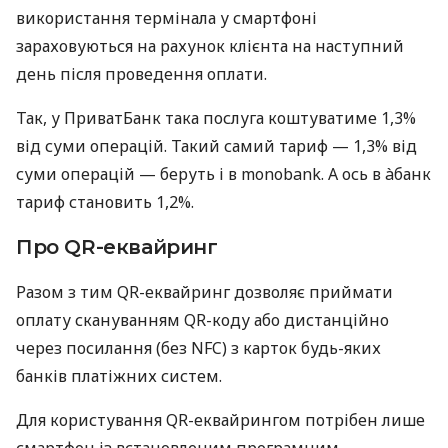
використання термінала у смартфоні
зараховуються на рахунок клієнта на наступний
день після проведення оплати.
Так, у ПриватБанк така послуга коштуватиме 1,3%
від суми операцій. Такий самий тариф — 1,3% від
суми операцій — беруть і в monobank. А ось в àбанк
тариф становить 1,2%.
Про QR-еквайринг
Разом з тим QR-еквайринг дозволяє приймати
оплату скануванням QR-коду або дистанційно
через посилання (без NFC) з карток будь-яких
банків платіжних систем.
Для користування QR-еквайрингом потрібен лише
смартфон із встановленим програмним