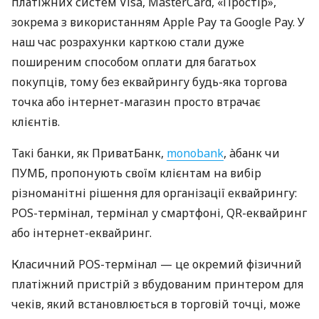
платіжних систем Visa, MasterCard, «Простір»,
зокрема з використанням Apple Pay та Google Pay. У
наш час розрахунки карткою стали дуже
поширеним способом оплати для багатьох
покупців, тому без еквайрингу будь-яка торгова
точка або інтернет-магазин просто втрачає
клієнтів.
Такі банки, як ПриватБанк,
monobank
, àбанк чи
ПУМБ, пропонують своїм клієнтам на вибір
різноманітні рішення для організації еквайрингу:
POS-термінал, термінал у смартфоні, QR-еквайринг
або інтернет-еквайринг.
Класичний POS-термінал — це окремий фізичний
платіжний пристрій з вбудованим принтером для
чеків, який встановлюється в торговій точці, може