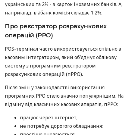
українських та 2% - з карток іноземних банків. А,
наприклад, в àбанк комісія складає 1,2%.
Про реєстратор розрахункових
операцій (РРО)
POS-термінал часто використовується спільно з
касовим інтегратором, який об’єднує облікову
систему з програмним реєстратором
розрахункових операцій (пРРО).
Після змін у законодавстві використання
програмних РРО стало значно популярнішим. На
відміну від класичних касових апаратів, пРРО:
працює через інтернет;
не потребує дорогого обладнання;
простіше оновлюється;