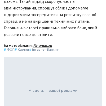
дахом». Такий підхід скорочує час на
адміністрування, спрощує облік і допомагає
підприємцям зосередитися на розвитку власної
справи, а не на вирішенні технічних питань.
Головне -на старті правильно вибрати банк, який
дозволить все це втілити.
За матеріалами:
Finance.ua
#
ФОП
#
Картки
#
Інтернет-Банкінг
Місце для вашої реклами