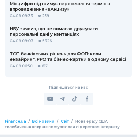
Мінцифри підтримує перенесення термінів
впровадження «еАкцизу»
04.08 09:33
259
НБУ заявив, що не вимагав друкувати
персональні дані у квитанціях
04.08 09:03
5326
ТОП банківських рішень для ФОП: коли
еквайринг, РРО та бізнес-картки в одному сервісі
04.08 06:50
617
Підпишіться на нас
/
/
/
Finance.ua
Всі новини
Світ
Нова ера: у США
телебачення вперше поступилося лідерством інтернету