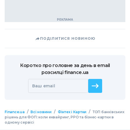
ПОДІЛИТИСЯ НОВИНОЮ
Коротко про головне за день в email
розсилці finance.ua
Ваш email
/
/
/
Finance.ua
Всі новини
Фінтех і Картки
ТОП банківських
рішень для ФОП: коли еквайринг, РРО та бізнес-картки в
одному сервісі