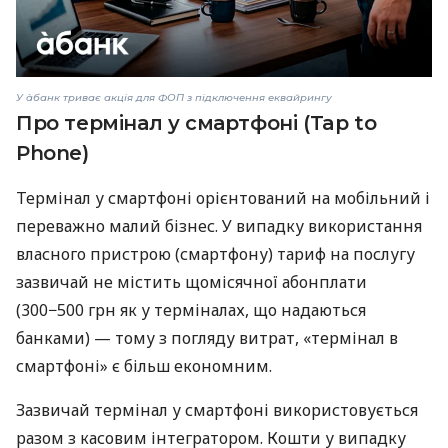
У àбанк триває акція для ФОП з підключення еквайрингу
Про термінал у смартфоні (Tap to
Phone)
Термінал у смартфоні орієнтований на мобільний і
переважно малий бізнес. У випадку використання
власного пристрою (смартфону) тариф на послугу
зазвичай не містить щомісячної абонплати
(300−500 грн як у терміналах, що надаються
банками) — тому з погляду витрат, «термінал в
смартфоні» є більш економним.
Зазвичай термінал у смартфоні використовується
разом з касовим інтегратором. Кошти у випадку