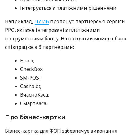
інтегрується з платіжними рішеннями.
Наприклад,
ПУМБ
пропонує партнерські сервіси
РРО, які вже інтегровані з платіжними
інструментами банку. На поточний момент банк
співпрацює з 6 партнерами:
E-чек;
CheckBox;
SM-POS;
Cashalot;
ВчасноКаса;
СмартКаса.
Про бізнес-картки
Бізнес-картка для ФОП забезпечує виконання