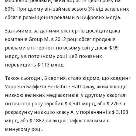
мобільної реклами, який виросте цього року на
80%. При цьому він займає всього 3% від загальних
обсягів розміщення реклами в цифрових медіа.
Зазначимо, за даними експертів дослідницька
компанія Group M, в 2012 році обсяг продажів
реклами в інтернеті по всьому світу досяг $ 99
млрд, а в поточному році цей показник
перевищить $ 113 млрд.
Також сьогодні, 5 серпня, стало відомо, що холдинг
Уоррена Баффета Berkshire Hathaway, який володіє
низкою великих медіаактивів, у другому кварталі
поточного року заробив $ 4,541 млрд, або $ 2763 з
розрахунку на акцію класу А, у порівнянні з $ 3,108
млрд, або $ 1882 на акцію, зафіксованими в
минулому році.