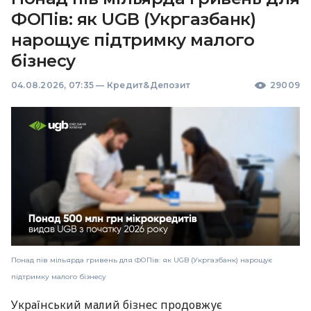
ФОПів: як UGB (Укргазбанк)
нарощує підтримку малого
бізнесу
04.08.2026, 07:35
—
Кредит&Депозит
29009
Понад пів мільярда гривень для ФОПів: як UGB (Укргазбанк) нарощує
підтримку малого бізнесу
Український малий бізнес продовжує