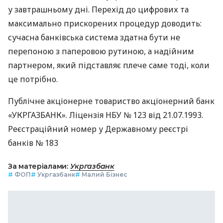
у завтрашньому дні. Перехід до цифрових та
максимально прискорених процедур доводить:
сучасна банківська система здатна бути не
перепоною з паперовою рутиною, а надійним
партнером, який підставляє плече саме тоді, коли
це потрібно.
Публічне акціонерне товариство акціонерний банк
«УКРГАЗБАНК». Ліцензія НБУ № 123 від 21.07.1993.
Реєстраційний номер у Державному реєстрі
банків № 183
За матеріалами:
Укргазбанк
#
ФОП
#
Укргазбанк
#
Малий Бізнес