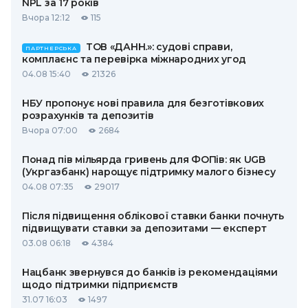
NPL за 17 років
Вчора 12:12
115
ТОВ «ДАНН.»: судові справи,
ПАРТНЕРСЬКА
комплаєнс та перевірка міжнародних угод
04.08 15:40
21326
НБУ пропонує нові правила для безготівкових
розрахунків та депозитів
Вчора 07:00
2684
Понад пів мільярда гривень для ФОПів: як UGB
(Укргазбанк) нарощує підтримку малого бізнесу
04.08 07:35
29017
Після підвищення облікової ставки банки почнуть
підвищувати ставки за депозитами — експерт
03.08 06:18
4384
Нацбанк звернувся до банків із рекомендаціями
щодо підтримки підприємств
31.07 16:03
1497