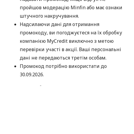
пройшов модерацію Minfin або має ознаки
штучного накручування.
Надсилаючи дані для отримання
промокоду, ви погоджуєтеся на їх обробку
компанією MyCredit виключно з метою
перевірки участі в акції. Ваші персональні
дані не передаються третім особам.
Промокод потрібно використати до
30.09.2026.
Дякуємо, що обираєте MyCredit і ділитеся своїми
враженнями. Ваша думка допомагає нам ставати
кращими!
Офіційні правила акції
За матеріалами:
MyCredit