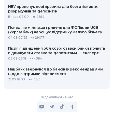
НБУ пропонує нові правила для безготівкових
розрахунків та депозитів
Вчора 07:00
2684
Понад пів мільярда гривень для ФОПів: як UGB
(Укргазбанк) нарощує підтримку малого бізнесу
04.08 07:35
29017
Після підвищення облікової ставки банки почнуть
підвищувати ставки за депозитами — експерт
03.08 06:18
4384
Нацбанк звернувся до банків із рекомендаціями
щодо підтримки підприємств
31.07 16:03
1497
Підпишіться на нас