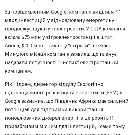
За повідомленням Google, компанія виділила $1
млрд інвестицій у відновлювану енергетику і
продовжує шукати нові проекти. У
США
компанія
вклала $75 млн у вітроелектростанції в штаті
Айова, $200 млн – також у “вітряки” в Техасі.
Минулого місяця компанія заявила, що планує
надавати потужності “чистих” електростанцій
компаніям.
Рік Нідхем, директор відділу Екологічно
відповідального розвитку та енергетики (
ESM
) в
Google зазначив, що Південна Африка має сильний
потенціал для підтримки використання
поновлюваних джерел енергії, а це робить її
привабливим місцем для інвестицій, і саме тому
регіон відзначив найвищий відсоток зростання