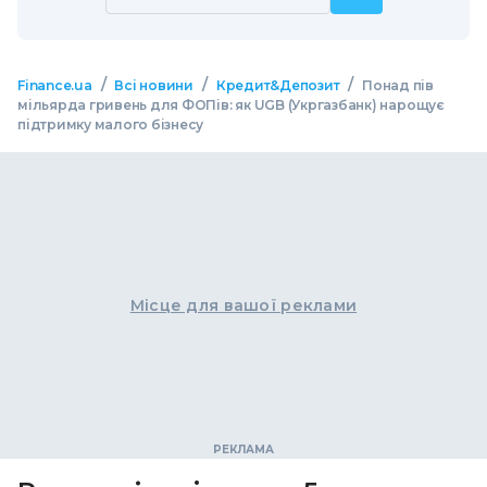
/
/
/
Finance.ua
Всі новини
Кредит&Депозит
Понад пів
мільярда гривень для ФОПів: як UGB (Укргазбанк) нарощує
підтримку малого бізнесу
Місце для вашої реклами