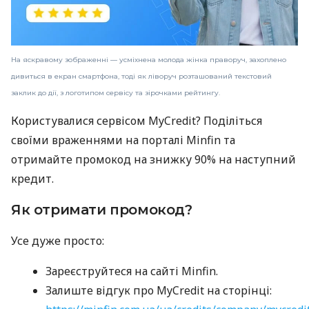
На яскравому зображенні — усміхнена молода жінка праворуч, захоплено
дивиться в екран смартфона, тоді як ліворуч розташований текстовий
заклик до дії, з логотипом сервісу та зірочками рейтингу.
Користувалися сервісом MyCredit? Поділіться
своїми враженнями на порталі Minfin та
отримайте промокод на знижку 90% на наступний
кредит.
Як отримати промокод?
Усе дуже просто:
Зареєструйтеся на сайті Minfin.
Залиште відгук про MyCredit на сторінці: