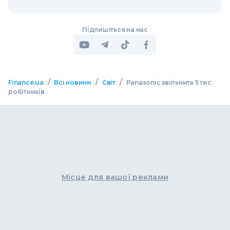
Підпишіться на нас
/
/
/
Finance.ua
Всі новини
Світ
Panasonic звільнить 5 тис.
робітників
Місце для вашої реклами