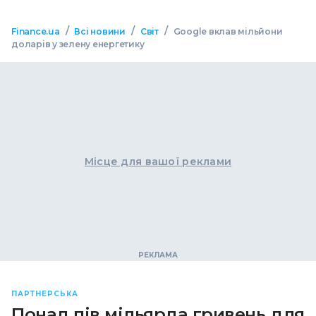
/
/
/
Finance.ua
Всі новини
Світ
Google вклав мільйони
доларів у зелену енергетику
Місце для вашої реклами
ПАРТНЕРСЬКА
Понад пів мільярда гривень для