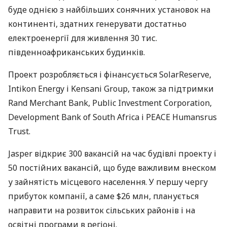
буде однією з найбільших сонячних установок на
континенті, здатних генерувати достатньо
електроенергії для живлення 30 тис.
південноафриканських будинків.
Проект розробляється і фінансується SolarReserve,
Intikon Energy і Kensani Group, також за підтримки
Rand Merchant Bank, Public Investment Corporation,
Development Bank of South Africa і
PEACE
Humansrus
Trust.
Jasper відкриє 300 вакансій на час будівлі проекту і
50 постійних вакансій, що буде важливим внеском
у зайнятість місцевого населення. У першу чергу
прибуток компанії, а саме $26 млн, планується
направити на розвиток сільських районів і на
освітні програми в регіоні.