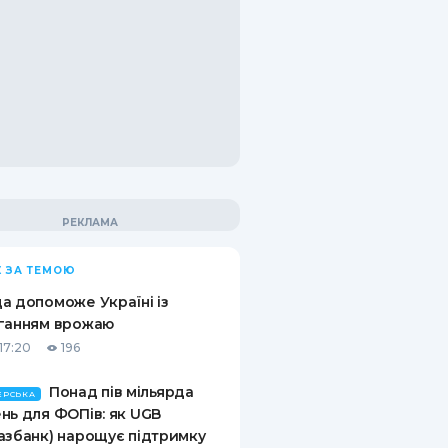
 ЗА ТЕМОЮ
а допоможе Україні із
ганням врожаю
17:20
196
Понад пів мільярда
ЕРСЬКА
нь для ФОПів: як UGB
азбанк) нарощує підтримку