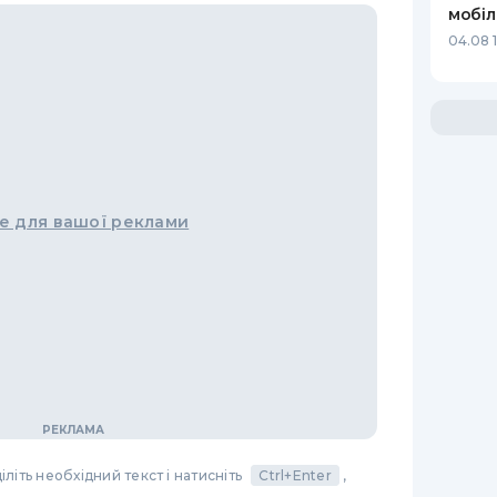
мобіл
04.08 
е для вашої реклами
літь необхідний текст і натисніть
Ctrl+Enter
,