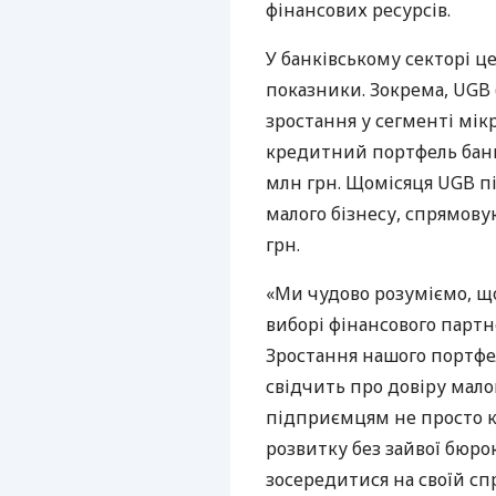
фінансових ресурсів.
У банківському секторі ц
показники. Зокрема, UGB 
зростання у сегменті мік
кредитний портфель банк
млн грн. Щомісяця UGB пі
малого бізнесу, спрямову
грн.
«Ми чудово розуміємо, щ
виборі фінансового партне
Зростання нашого портфе
свідчить про довіру мало
підприємцям не просто к
розвитку без зайвої бюро
зосередитися на своїй спр