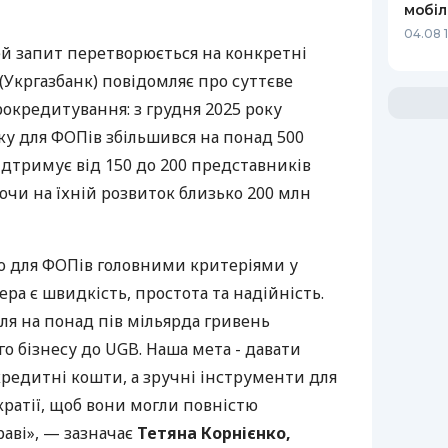
мобіл
04.08 
ей запит перетворюється на конкретні
(Укргазбанк) повідомляє про суттєве
рокредитування: з грудня 2025 року
у для ФОПів збільшився на понад 500
дтримує від 150 до 200 представників
ючи на їхній розвиток близько 200 млн
о для ФОПів головними критеріями у
ра є швидкість, простота та надійність.
ля на понад пів мільярда гривень
го бізнесу до UGB. Наша мета - давати
редитні кошти, а зручні інструменти для
кратії, щоб вони могли повністю
аві», — зазначає
Тетяна Корнієнко,