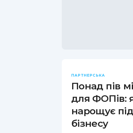
ПАРТНЕРСЬКА
Понад пів м
для ФОПів: 
нарощує пі
бізнесу