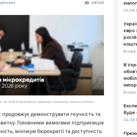
епозит
28946
малог
04.08 
Украї
євро 
росій
кошт
Вчора 
В Укр
обов’
мобіл
імпор
Вчора 
: як UGB (Укргазбанк) нарощує підтримку малого бізнесу
Експе
буде 
с продовжує демонструвати гнучкість та
04.08 
звитку. Головними вимогами підприємців
дкість, мінімум бюрократії та доступність
Прези