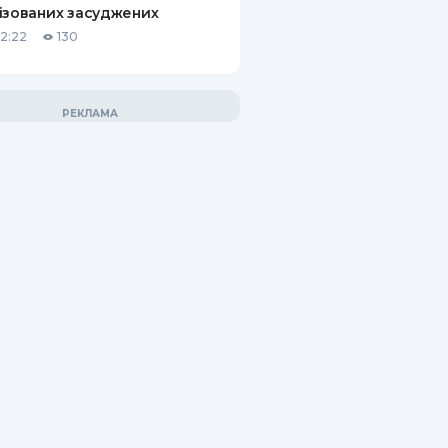
ізованих засуджених
12:22
130