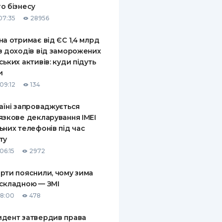
о бізнесу
КИ ПО
07:35
28956
ВАННЮ
на отримає від ЄС 1,4 млрд
ХОВІ ПОЛІСИ
з доходів від заморожених
ських активів: куди підуть
І КОМПАНІЇ
и
 ПРО СТРАХОВІ
09:12
134
Ї
аїні запроваджується
А І ОПЛАТА
язкове декларування IMEI
ьних телефонів під час
И
ту
06:15
2972
рти пояснили, чому зима
складною — ЗМІ
18:00
478
дент затвердив права