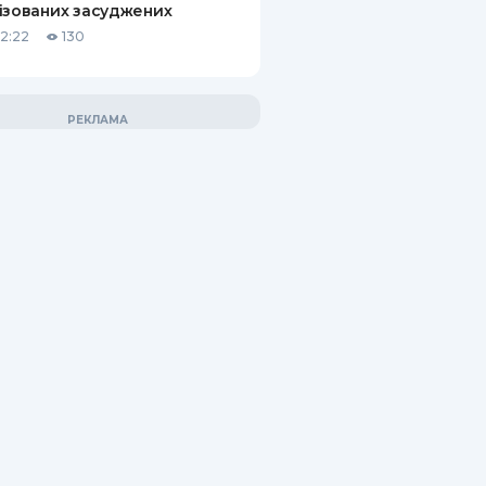
ізованих засуджених
12:22
130