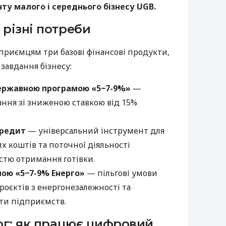
у малого і середнього бізнесу UGB.
 різні потреби
приємцям три базові фінансові продукти,
 завдання бізнесу:
ержавною програмою «5−7-9%»
—
ння зі зниженою ставкою від 15%
кредит
— універсальний інструмент для
х коштів та поточної діяльності
стю отримання готівки.
мою «5−7-9% Енерго»
— пільгові умови
роєктів з енергонезалежності та
ти підприємств.
ерг: як працює цифровий