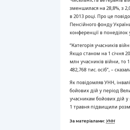
Чисельність ветеранів вій
зменшилася на 28,8%, з 2,0
в 2013 році. Про це пові
Пенсійного фонду Україн
конференції в понеділок у
“Категорія учасників вій
Якщо станом на 1 січня 201
млн учасників війни, то 1
482,768 тис. осіб”, – сказ
Як повідомляв
УНН
, інвал
бойових дій у період Вели
учасникам бойових дій у
1 травня підвищили розмі
За матеріалами:
УНН