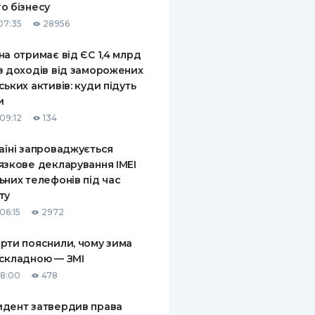
о бізнесу
07:35
28956
на отримає від ЄС 1,4 млрд
з доходів від заморожених
ських активів: куди підуть
и
09:12
134
аїні запроваджується
язкове декларування IMEI
ьних телефонів під час
ту
06:15
2972
рти пояснили, чому зима
складною — ЗМІ
18:00
478
дент затвердив права