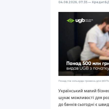
04.08.2026, 07:35
—
Кредит&Д
Понад пів мільярда гривень для ФОПів
Український малий бізне
шукає можливості для ро
до банків сьогодні є шви