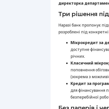
директорка департамент
Три рішення під
Наразі банк пропонує під
розроблені під конкретні
Мікрокредит за д
доступне фінансува
річних.
Класичний мікро
поповнення обігови
(зокрема з можливі
Кредит за програ
для фінансування п
безперебійної робо
Без паперів і ч