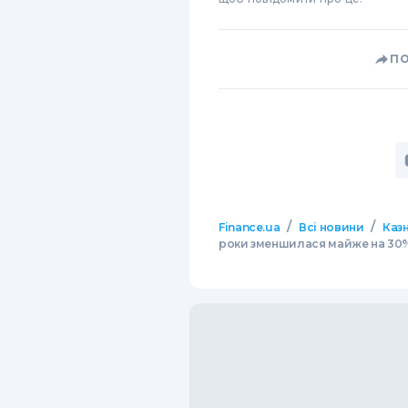
П
/
/
Finance.ua
Всі новини
Казн
роки зменшилася майже на 30