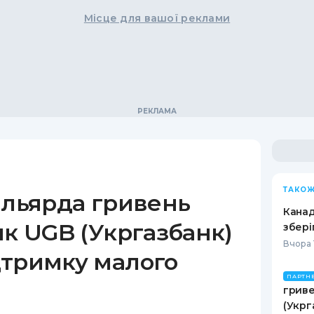
Місце для вашої реклами
ТАКОЖ
ільярда гривень
Канад
як UGB (Укргазбанк)
збері
Вчора 
дтримку малого
ПАРТН
гриве
(Укрг