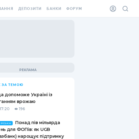
ВАННЯ
ДЕПОЗИТИ
БАНКИ
ФОРУМ
ІЛКА
ВСІ ДЕПОЗИТИ
ВСІ БАНКИ
АННЯ ЖИТЛА ВІД
ДЕПОЗИТИ В USD
ВІДГУКИ ПРО БАНКИ
 ШАХЕДІВ
ДЕПОЗИТИ В EUR
МІКРОФІНАНСОВІ
ХОВКА ЗА КОРДОН
ОРГАНІЗАЦІЇ
БОНУС ДО ДЕПОЗИТІВ
ВІДГУКИ ПРО МФО
УМОВИ АКЦІЇ
КАРТА
 ЗА ТЕМОЮ
ПИТАННЯ ТА ВІДПОВІДІ
ННА ВІНЬЄТКА
а допоможе Україні із
ДЕПОЗИТНИЙ КАЛЬКУЛЯТОР
ганням врожаю
 СПІВРОБІТНИКІВ
17:20
196
ПУТІВНИКИ ПО
SSISTANCE
ЗАОЩАДЖЕННЯМ
Понад пів мільярда
ЕРСЬКА
нь для ФОПів: як UGB
АННЯ ВІД
азбанк) нарощує підтримку
Х ВИПАДКІВ