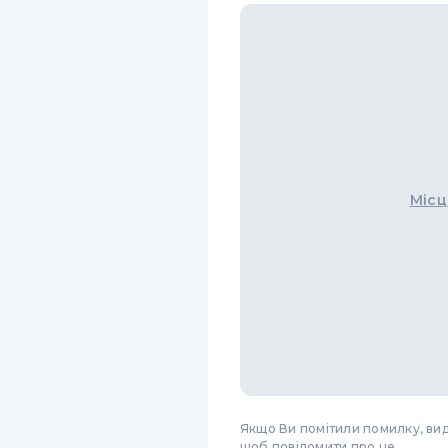
Місц
Якщо Ви помітили помилку, виді
щоб повідомити про це.