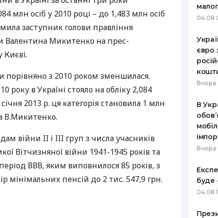
ни в Україні за останні три роки
малог
84 млн осіб у 2010 році – до 1,483 млн осіб
РЕЙТИНГ ДЕБЕТОВИХ
ПУТІВНИ
04.08 
КАРТОК
СТРАХУ
домила заступник голови правління
Украї
и Валентина Микитенко на прес-
ЩОМІСЯЧНИЙ ОГЛЯД
ВСІ СТРА
євро 
 Києві.
КЕШБЕКУ
росій
СТРАХОВ
кошт
ПУТІВНИКИ ПО
ни порівняно з 2010 роком зменшилася.
БАНКІВСЬКИХ КАРТКАХ
ВІДГУКИ
Вчора 
0 року в Україні стояло на обліку 2,084
КОМПАНІ
 січня 2013 р. ця категорія становила 1 млн
В Укр
ДОСТАВК
обов’
ала В.Микитенко.
мобіл
КОНТАКТ
імпор
ідам війни II і
III
груп з числа учасників
Вчора 
кої Вітчизняної війни 1941-1945 років та
 період
ВВВ
, яким виповнилося 85 років, з
Експе
р мінімальних пенсій до 2 тис. 547,9 грн.
буде 
04.08 
Прези