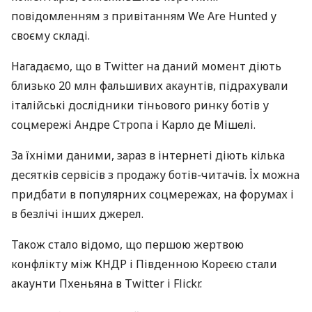
повідомленням з привітанням We Are Hunted у
своєму складі.
Нагадаємо, що в Twitter на даний момент діють
близько 20 млн фальшивих акаунтів, підрахували
італійські дослідники тіньового ринку ботів у
соцмережі Андре Стропа і Карло де Мішелі.
За їхніми даними, зараз в інтернеті діють кілька
десятків сервісів з продажу ботів-читачів. Їх можна
придбати в популярних соцмережах, на форумах і
в безлічі інших джерел.
Також стало відомо, що першою жертвою
конфлікту між
КНДР
і Південною Кореєю стали
акаунти Пхеньяна в Twitter і Flickr.