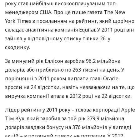
року став найбільш високооплачуваним топ-
менеджером
США
. Про це пише газета The New
York Times з посиланням на рейтинг, який щорічно
складає аналітична компанія Equilar. У 2011 році він
зайняв у відповідному списку тільки 26-у
сходинку.
За минулий рік Еллісон заробив 96,2 мільйона
доларів, або приблизно по 263 тисячі на день. У
порівнянні з 2011 роком виплати главі Oracle
зросли на 24 відсотки, навіть незважаючи на те, що
виручка компанії впала в 2012 році на 22 відсотки.
Лідер рейтингу 2011 року – голова корпорації Apple
Тім Кук, який заробив за той рік 379,9 мільйона
доларів завдяки бонусу на 376 мільйонів у вигляді
акцій – в поточний список не потрапив. У 2012