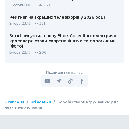
Сьогодні 00:11
269
Рейтинг найкращих телевізорів у 2026 році
Вчора 23:13
331
Smart випустила нову Black Collection: електричні
кросовери стали спортивнішими та дорожчими
(фото)
Вчора 22:19
206
Підпишіться на нас
/
/
Finance.ua
Всі новини
Google створив "духівника" для
неактивних клієнтів