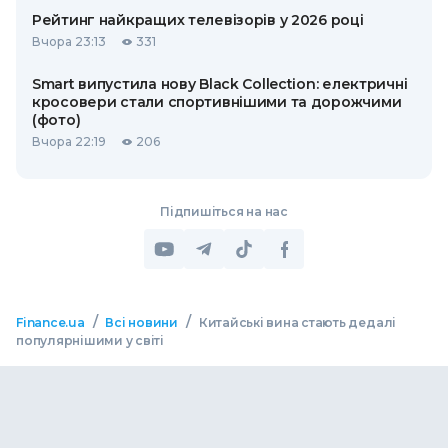
Рейтинг найкращих телевізорів у 2026 році
Вчора 23:13
331
Smart випустила нову Black Collection: електричні
кросовери стали спортивнішими та дорожчими
(фото)
Вчора 22:19
206
Підпишіться на нас
/
/
Finance.ua
Всі новини
Китайські вина стають дедалі
популярнішими у світі