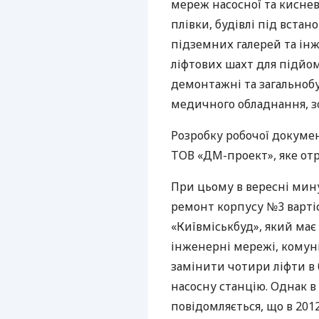
мереж насосної та киснев
плівки, будівлі під вста
підземних галерей та ін
ліфтових шахт для підйом
демонтажні та загальнобу
медичного обладнання, з
Розробку робочої докуме
ТОВ
«ДМ-проект», яке отр
При цьому в вересні мину
ремонт корпусу №3 вартіс
«Київміськбуд», який має
інженерні мережі, комуні
замінити чотири ліфти в 
насосну станцію. Однак в
повідомляється, що в 201