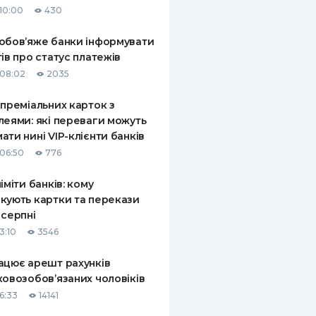
10:00
430
КИ ПО
ВАННЮ
обов’яже банки інформувати
тів про статус платежів
ХОВІ ПОЛІСИ
08:02
2035
І КОМПАНІЇ
 преміальних карток з
леями: які переваги можуть
 ПРО СТРАХОВІ
Ї
ати нині VIP-клієнти банків
06:50
776
А І ОПЛАТА
ліміти банків: кому
И
кують картки та перекази
 серпні
3:10
3546
ацює арешт рахунків
ковозобов’язаних чоловіків
6:33
14141