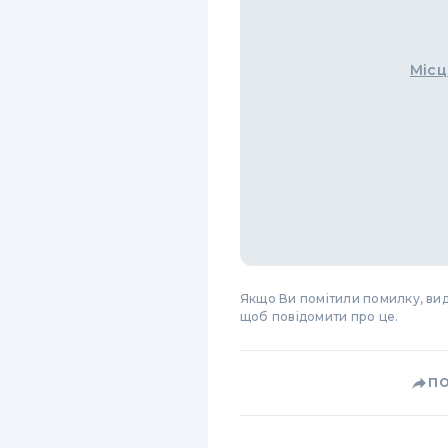
Місц
Якщо Ви помітили помилку, виді
щоб повідомити про це.
П