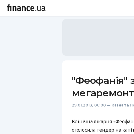
"Феофанія" 
мегаремонт 
29.01.2013, 06:00
—
Казна та П
Клінічна лікарня «Феофа
оголосила тендер на кап