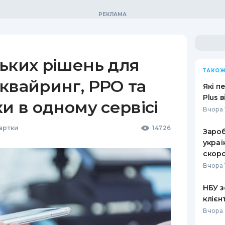
ьких рішень для
ТАКОЖ
квайринг, РРО та
Які п
Plus 
ки в одному сервісі
Вчора 
Картки
14726
Зароб
украї
скоро
Вчора 
НБУ з
клієн
Вчора 