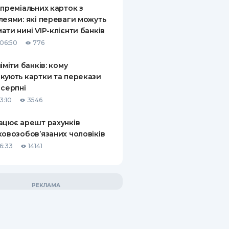
 преміальних карток з
леями: які переваги можуть
ати нині VIP-клієнти банків
06:50
776
ліміти банків: кому
кують картки та перекази
 серпні
3:10
3546
ацює арешт рахунків
ковозобов’язаних чоловіків
6:33
14141