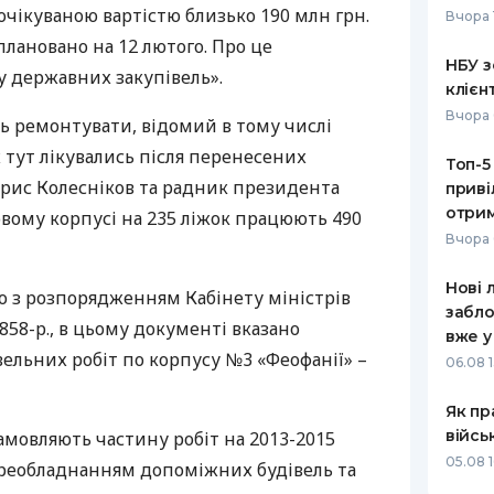
очікуваною вартістю близько 190 млн грн.
Вчора 
РЕЙТИНГ ДЕБЕТОВИХ
ПУТІВНИ
лановано на 12 лютого. Про це
КАРТОК
СТРАХУ
НБУ з
у державних закупівель».
клієн
ЩОМІСЯЧНИЙ ОГЛЯД
ВСІ СТРА
Вчора 
ь ремонтувати, відомий в тому числі
КЕШБЕКУ
СТРАХОВ
х тут лікувались після перенесених
Топ-5
ПУТІВНИКИ ПО
орис Колесніков та радник президента
приві
БАНКІВСЬКИХ КАРТКАХ
ВІДГУКИ
КОМПАНІ
отрим
овому корпусі на 235 ліжок працюють 490
Вчора 
ДОСТАВК
Нові 
о з розпорядженням Кабінету міністрів
КОНТАКТ
забло
 858-р., в цьому документі вказано
вже у
ельних робіт по корпусу №3 «Феофанії» –
06.08 1
Як пр
війсь
амовляють частину робіт на 2013-2015
05.08 1
переобладнанням допоміжних будівель та