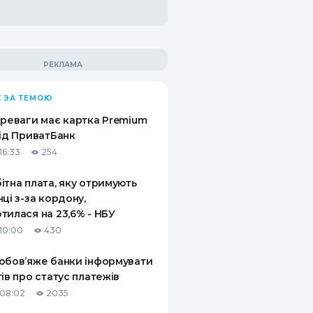
 ЗА ТЕМОЮ
ереваги має картка Premium
від ПриватБанк
16:33
254
ітна плата, яку отримують
нці з-за кордону,
тилася на 23,6% - НБУ
10:00
430
обов’яже банки інформувати
тів про статус платежів
08:02
2035