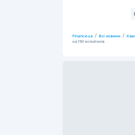
/
/
Finance.ua
Всі новини
Казн
на 190 мільйонів