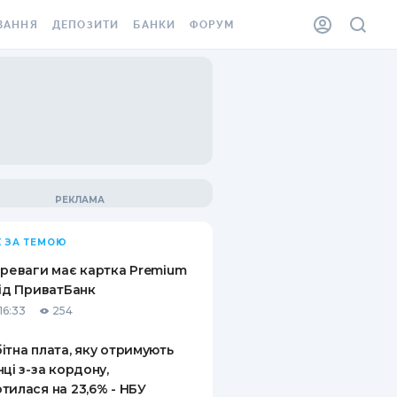
ВАННЯ
ДЕПОЗИТИ
БАНКИ
ФОРУМ
ІЛКА
ВСІ ДЕПОЗИТИ
ВСІ БАНКИ
АННЯ ЖИТЛА ВІД
ДЕПОЗИТИ В USD
ВІДГУКИ ПРО БАНКИ
 ШАХЕДІВ
ДЕПОЗИТИ В EUR
МІКРОФІНАНСОВІ
ХОВКА ЗА КОРДОН
ОРГАНІЗАЦІЇ
БОНУС ДО ДЕПОЗИТІВ
ВІДГУКИ ПРО МФО
УМОВИ АКЦІЇ
КАРТА
 ЗА ТЕМОЮ
ПИТАННЯ ТА ВІДПОВІДІ
ННА ВІНЬЄТКА
ереваги має картка Premium
ДЕПОЗИТНИЙ КАЛЬКУЛЯТОР
від ПриватБанк
 СПІВРОБІТНИКІВ
16:33
254
ПУТІВНИКИ ПО
SSISTANCE
ЗАОЩАДЖЕННЯМ
ітна плата, яку отримують
нці з-за кордону,
АННЯ ВІД
тилася на 23,6% - НБУ
Х ВИПАДКІВ