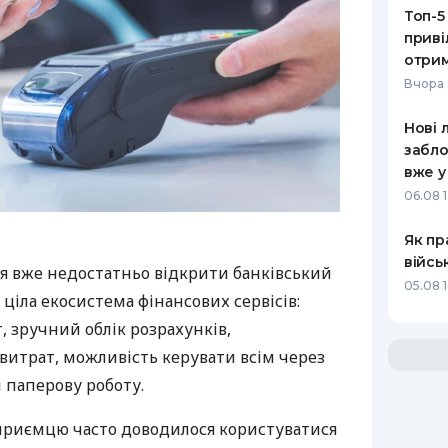
Топ-5
приві
отрим
Вчора 
Нові 
забло
вже у
06.08 1
Як пр
війсь
я вже недостатньо відкрити банківський
05.08 1
 ціла екосистема фінансових сервісів:
 зручний облік розрахунків,
витрат, можливість керувати всім через
 паперову роботу.
дприємцю часто доводилося користуватися