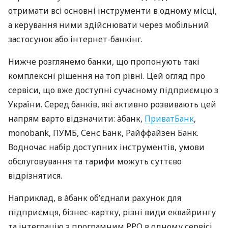
отримати всі основні інструменти в одному місці,
а керування ними здійснювати через мобільний
застосунок або інтернет-банкінг.
Нижче розглянемо банки, що пропонують такі
комплексні рішення на топ рівні. Цей огляд про
сервіси, що вже доступні сучасному підприємцю з
України. Серед банків, які активно розвивають цей
напрям варто відзначити: àбанк,
ПриватБанк
,
monobank, ПУМБ, Сенс Банк, Райффайзен Банк.
Водночас набір доступних інструментів, умови
обслуговування та тарифи можуть суттєво
відрізнятися.
Наприклад, в àбанк об’єднали рахунок для
підприємця, бізнес-картку, різні види еквайрингу
та інтеграцію з програмним РРО в одному сервісі.