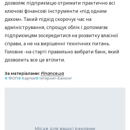
дозволяє підприємцю отримати практично всі
ключові фінансові інструменти «під одним
дахом». Такий підхід скорочує час на
адміністрування, спрощує облік і допомагає
підприємцям зосередитися на розвитку власної
справи, а не на вирішенні технічних питань.
Головне -на старті правильно вибрати банк, який
дозволить все це втілити.
За матеріалами:
Finance.ua
#
ФОП
#
Картки
#
Інтернет-Банкінг
Місце для вашої реклами