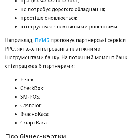
працює через інтернет;
не потребує дорогого обладнання;
простіше оновлюється;
інтегрується з платіжними рішеннями.
Наприклад,
ПУМБ
пропонує партнерські сервіси
РРО, які вже інтегровані з платіжними
інструментами банку. На поточний момент банк
співпрацює з 6 партнерами:
E-чек;
CheckBox;
SM-POS;
Cashalot;
ВчасноКаса;
СмартКаса.
Про бізнес-картки