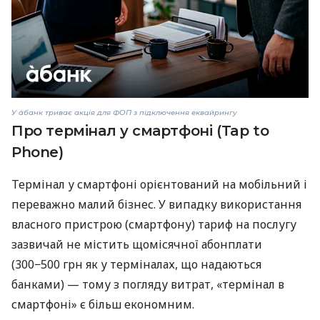
У àбанк триває акція для ФОП з підключення еквайрингу
Про термінал у смартфоні (Tap to
Phone)
Термінал у смартфоні орієнтований на мобільний і
переважно малий бізнес. У випадку використання
власного пристрою (смартфону) тариф на послугу
зазвичай не містить щомісячної абонплати
(300−500 грн як у терміналах, що надаються
банками) — тому з погляду витрат, «термінал в
смартфоні» є більш економним.