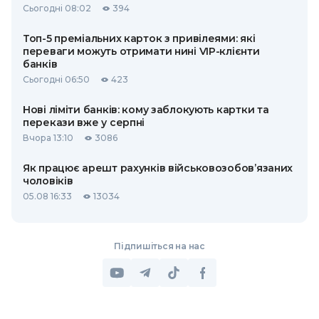
Сьогодні 08:02
394
Топ-5 преміальних карток з привілеями: які
переваги можуть отримати нині VIP-клієнти
банків
Сьогодні 06:50
423
Нові ліміти банків: кому заблокують картки та
перекази вже у серпні
Вчора 13:10
3086
Як працює арешт рахунків військовозобов’язаних
чоловіків
05.08 16:33
13034
Підпишіться на нас