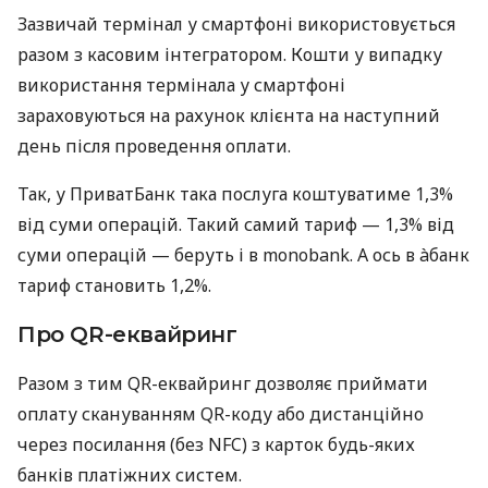
Зазвичай термінал у смартфоні використовується
разом з касовим інтегратором. Кошти у випадку
використання термінала у смартфоні
зараховуються на рахунок клієнта на наступний
день після проведення оплати.
Так, у ПриватБанк така послуга коштуватиме 1,3%
від суми операцій. Такий самий тариф — 1,3% від
суми операцій — беруть і в monobank. А ось в àбанк
тариф становить 1,2%.
Про QR-еквайринг
Разом з тим QR-еквайринг дозволяє приймати
оплату скануванням QR-коду або дистанційно
через посилання (без NFC) з карток будь-яких
банків платіжних систем.