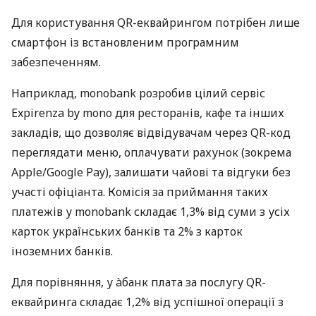
Для користування QR-еквайрингом потрібен лише
смартфон із встановленим програмним
забезпеченням.
Наприклад, monobank розробив цілий сервіс
Expirenza by mono для ресторанів, кафе та інших
закладів, що дозволяє відвідувачам через QR-код
переглядати меню, оплачувати рахунок (зокрема
Apple/Google Pay), залишати чайові та відгуки без
участі офіціанта. Комісія за приймання таких
платежів у monobank складає 1,3% від суми з усіх
карток українських банків та 2% з карток
іноземних банків.
Для порівняння, у àбанк плата за послугу QR-
еквайринга складає 1,2% від успішної операції з