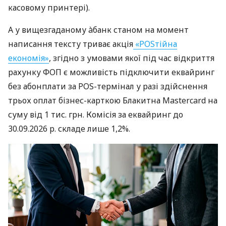
касовому принтері).
А у вищезгаданому àбанк станом на момент
написання тексту триває акція
«POSтійна
економія»
, згідно з умовами якої під час відкриття
рахунку ФОП є можливість підключити еквайринг
без абонплати за POS-термінал у разі здійснення
трьох оплат бізнес-карткою Блакитна Mastercard на
суму від 1 тис. грн. Комісія за еквайринг до
30.09.2026 р. складе лише 1,2%.