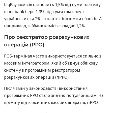
LiqPay комісія становить 1,5% від суми платежу.
monobank бере 1,3% від суми платежу з
українських та 2% - з карток іноземних банків. А,
наприклад, в àбанк комісія складає 1,2%.
Про реєстратор розрахункових
операцій (РРО)
POS-термінал часто використовується спільно з
касовим інтегратором, який об’єднує облікову
систему з програмним реєстратором
розрахункових операцій (пРРО).
Після змін у законодавстві використання
програмних РРО стало значно популярнішим. На
відміну від класичних касових апаратів, пРРО: