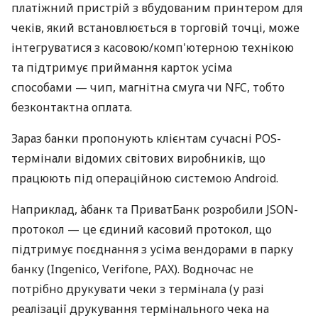
платіжний пристрій з вбудованим принтером для
чеків, який встановлюється в торговій точці, може
інтегруватися з касовою/комп'ютерною технікою
та підтримує приймання карток усіма
способами — чип, магнітна смуга чи NFC, тобто
безконтактна оплата.
Зараз банки пропонують клієнтам сучасні POS-
термінали відомих світових виробників, що
працюють під операційною системою Android.
Наприклад, àбанк та ПриватБанк розробили JSON-
протокол — це єдиний касовий протокол, що
підтримує поєднання з усіма вендорами в парку
банку (Ingenico, Verifone, PAX). Водночас не
потрібно друкувати чеки з термінала (у разі
реалізації друкування термінального чека на