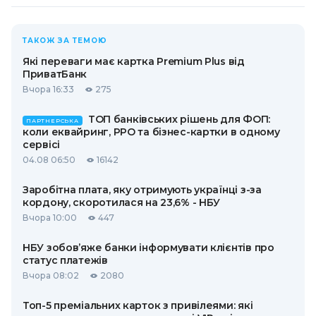
ТАКОЖ ЗА ТЕМОЮ
Які переваги має картка Premium Plus від
ПриватБанк
Вчора 16:33
275
ТОП банківських рішень для ФОП:
ПАРТНЕРСЬКА
коли еквайринг, РРО та бізнес-картки в одному
сервісі
04.08 06:50
16142
Заробітна плата, яку отримують українці з-за
кордону, скоротилася на 23,6% - НБУ
Вчора 10:00
447
НБУ зобов’яже банки інформувати клієнтів про
статус платежів
Вчора 08:02
2080
Топ-5 преміальних карток з привілеями: які