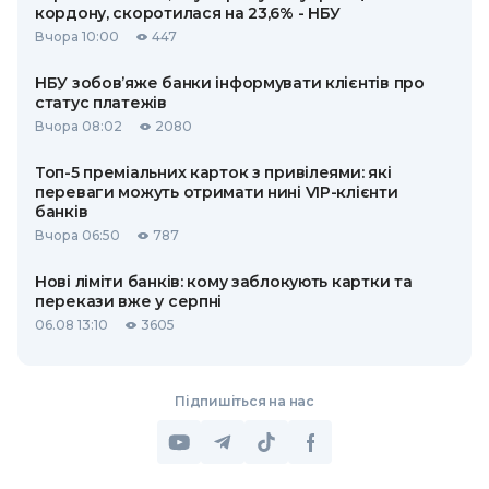
кордону, скоротилася на 23,6% - НБУ
Вчора 10:00
447
НБУ зобов’яже банки інформувати клієнтів про
статус платежів
Вчора 08:02
2080
Топ-5 преміальних карток з привілеями: які
переваги можуть отримати нині VIP-клієнти
банків
Вчора 06:50
787
Нові ліміти банків: кому заблокують картки та
перекази вже у серпні
06.08 13:10
3605
Підпишіться на нас