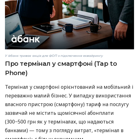
У àбанк триває акція для ФОП з підключення еквайрингу
Про термінал у смартфоні (Tap to
Phone)
Термінал у смартфоні орієнтований на мобільний і
переважно малий бізнес. У випадку використання
власного пристрою (смартфону) тариф на послугу
зазвичай не містить щомісячної абонплати
(300−500 грн як у терміналах, що надаються
банками) — тому з погляду витрат, «термінал в
смартфоні» є більш економним.