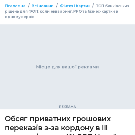
/
/
/
Finance.ua
Всі новини
Фінтех і Картки
ТОП банківських
рішень для ФОП: коли еквайринг, РРО та бізнес-картки в
одному сервісі
Місце для вашої реклами
Обсяг приватних грошових
переказів з-за кордону в ІІІ