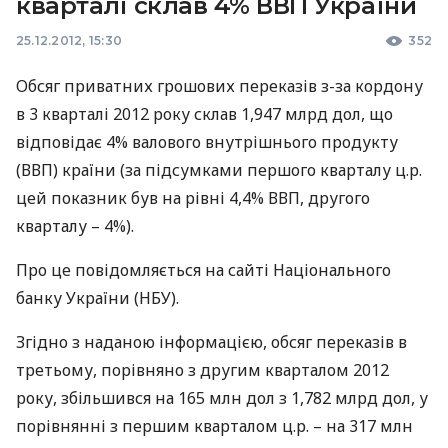
кварталі склав 4% ВВП України
25.12.2012, 15:30
352
Обсяг приватних грошових переказів з-за кордону
в 3 кварталі 2012 року склав 1,947 млрд дол, що
відповідає 4% валового внутрішнього продукту
(
ВВП
) країни (за підсумками першого кварталу ц.р.
цей показник був на рівні 4,4%
ВВП
, другого
кварталу – 4%).
Про це повідомляється на сайті Національного
банку України (
НБУ
).
Згідно з наданою інформацією, обсяг переказів в
третьому, порівняно з другим кварталом 2012
року, збільшився на 165 млн дол з 1,782 млрд дол, у
порівнянні з першим кварталом ц.р. – на 317 млн