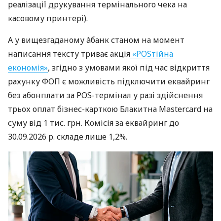
реалізації друкування термінального чека на
касовому принтері).
А у вищезгаданому àбанк станом на момент
написання тексту триває акція
«POSтійна
економія»
, згідно з умовами якої під час відкриття
рахунку ФОП є можливість підключити еквайринг
без абонплати за POS-термінал у разі здійснення
трьох оплат бізнес-карткою Блакитна Mastercard на
суму від 1 тис. грн. Комісія за еквайринг до
30.09.2026 р. складе лише 1,2%.