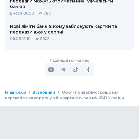
переваги можуть отримати нині VIP-клієнти
банків
Вчора 06:50
787
Нові ліміти банків: кому заблокують картки та
перекази вже у серпні
06.08 13:10
3605
Підпишіться на нас
/
/
Finance.ua
Всі новини
Обсяг приватних грошових
переказів з-за кордону в ІІІ кварталі склав 4% ВВП України