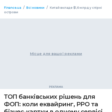
/
/
Finance.ua
Всі новини
Китай вкладе $1,6 млрд у спірні
острови
Місце для вашої реклами
ТОП банківських рішень для
ФОП: коли еквайринг, РРО та
бізнес-картки в одному сервісі