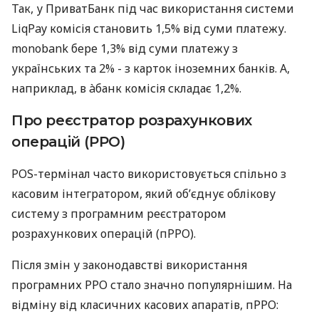
Так, у ПриватБанк під час використання системи
LiqPay комісія становить 1,5% від суми платежу.
monobank бере 1,3% від суми платежу з
українських та 2% - з карток іноземних банків. А,
наприклад, в àбанк комісія складає 1,2%.
Про реєстратор розрахункових
операцій (РРО)
POS-термінал часто використовується спільно з
касовим інтегратором, який об’єднує облікову
систему з програмним реєстратором
розрахункових операцій (пРРО).
Після змін у законодавстві використання
програмних РРО стало значно популярнішим. На
відміну від класичних касових апаратів, пРРО: