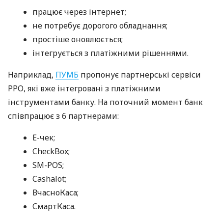
працює через інтернет;
не потребує дорогого обладнання;
простіше оновлюється;
інтегрується з платіжними рішеннями.
Наприклад,
ПУМБ
пропонує партнерські сервіси
РРО, які вже інтегровані з платіжними
інструментами банку. На поточний момент банк
співпрацює з 6 партнерами:
E-чек;
CheckBox;
SM-POS;
Cashalot;
ВчасноКаса;
СмартКаса.