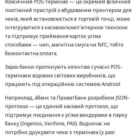
Класичний POS-термінал — це окремий фізичний
платіжний пристрій з вбудованим принтером для
чеків, який встановлюється в торговій точці, може
інтегруватися з касовою/комп'ютерною технікою
та підтримує приймання карток усіма
способами — чип, магнітна смуга чи NFC, тобто
безконтактна оплата.
Зараз банки пропонують клієнтам сучасні POS-
термінали відомих світових виробників, що
працюють під операційною системою Android.
Наприклад, àбанк та ПриватБанк розробили JSON-
протокол — це єдиний касовий протокол, що
підтримує поєднання з усіма вендорами в парку
банку (Ingenico, Verifone, PAX). Водночас не
потрібно друкувати чеки з термінала (у разі