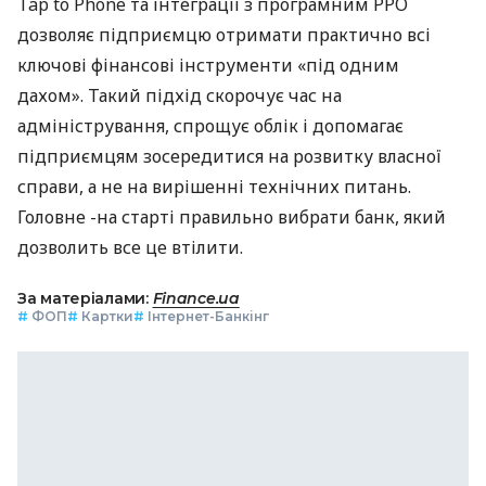
Tap to Phone та інтеграції з програмним РРО
дозволяє підприємцю отримати практично всі
ключові фінансові інструменти «під одним
дахом». Такий підхід скорочує час на
адміністрування, спрощує облік і допомагає
підприємцям зосередитися на розвитку власної
справи, а не на вирішенні технічних питань.
Головне -на старті правильно вибрати банк, який
дозволить все це втілити.
За матеріалами:
Finance.ua
#
ФОП
#
Картки
#
Інтернет-Банкінг