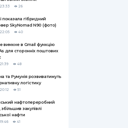
23:33
26
i показала гібридний
вер SkyNomad N90 (фото)
22:05
40
e вимкне в Gmail функцію
As для сторонніх поштових
с
21:39
48
на та Румунія розвиватимуть
рнативну логістику
20:12
51
йський нафтопереробний
 збільшив закупівлі
ської нафти
19:46
41