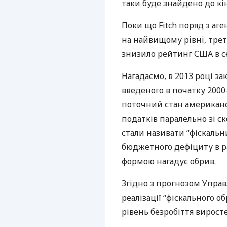
таки буде знайдено до кі
Поки що Fitch поряд з аг
на найвищому рівні, трет
знизило рейтинг
США
в с
Нагадаємо, в 2013 році з
введеного в початку 2000
поточний стан американс
податків паралельно зі с
стали називати “фіскальн
бюджетного дефіциту в ра
формою нагадує обрив.
Згідно з прогнозом Упра
реалізації “фіскального о
рівень безробіття виросте