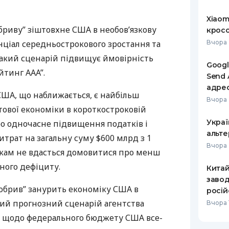
РЕЙТИНГ ДЕБЕТОВИХ
ПУТІВНИ
Xiaom
КАРТОК
СТРАХУ
бриву” зіштовхне
США
в необов’язкову
кросо
нціал середньострокового зростання та
Вчора 
ЩОМІСЯЧНИЙ ОГЛЯД
ВСІ СТРА
 Такий сценарій підвищує ймовірність
КЕШБЕКУ
Googl
СТРАХОВ
ейтинг
AAA
”.
Send 
ПУТІВНИКИ ПО
адре
БАНКІВСЬКИХ КАРТКАХ
ВІДГУКИ
США
, що наближається, є найбільш
КОМПАНІ
Вчора 
тової економіки в короткостроковій
ДОСТАВК
Украї
ро одночасне підвищення податків і
альте
трат на загальну суму $600 млрд з 1
КОНТАКТ
Вчора 
тикам не вдасться домовитися про менш
ного дефіциту.
Кита
завод
“обрив” занурить економіку
США
в
росій
вий прогнозний сценарій агентства
Вчора 
с щодо федерального бюджету
США
все-