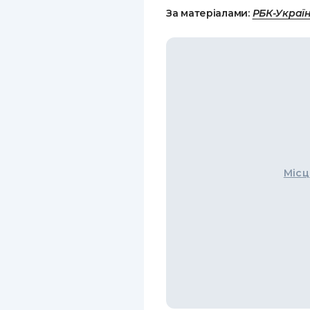
За матеріалами:
РБК-Украї
Місц