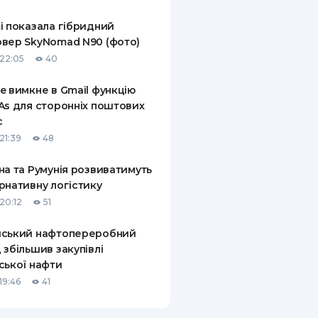
КИ ПО
i показала гібридний
ВАННЮ
вер SkyNomad N90 (фото)
22:05
40
ХОВІ ПОЛІСИ
e вимкне в Gmail функцію
І КОМПАНІЇ
As для сторонніх поштових
с
 ПРО СТРАХОВІ
Ї
21:39
48
А І ОПЛАТА
на та Румунія розвиватимуть
рнативну логістику
И
20:12
51
йський нафтопереробний
 збільшив закупівлі
ської нафти
19:46
41