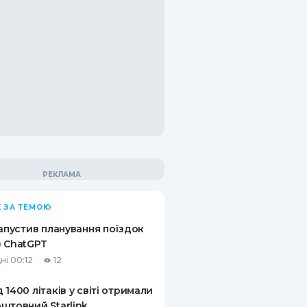
 ЗА ТЕМОЮ
запустив планування поїздок
 ChatGPT
ні 00:12
12
 1400 літаків у світі отримали
штовний Starlink