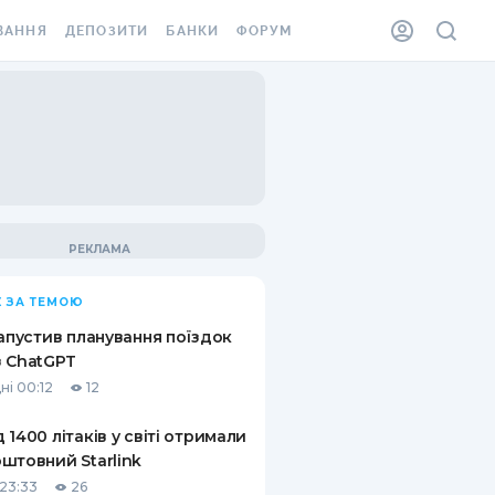
ВАННЯ
ДЕПОЗИТИ
БАНКИ
ФОРУМ
ІЛКА
ВСІ ДЕПОЗИТИ
ВСІ БАНКИ
АННЯ ЖИТЛА ВІД
ДЕПОЗИТИ В USD
ВІДГУКИ ПРО БАНКИ
 ШАХЕДІВ
ДЕПОЗИТИ В EUR
МІКРОФІНАНСОВІ
ХОВКА ЗА КОРДОН
ОРГАНІЗАЦІЇ
БОНУС ДО ДЕПОЗИТІВ
ВІДГУКИ ПРО МФО
УМОВИ АКЦІЇ
КАРТА
 ЗА ТЕМОЮ
ПИТАННЯ ТА ВІДПОВІДІ
ННА ВІНЬЄТКА
запустив планування поїздок
ДЕПОЗИТНИЙ КАЛЬКУЛЯТОР
 ChatGPT
 СПІВРОБІТНИКІВ
ні 00:12
12
ПУТІВНИКИ ПО
SSISTANCE
ЗАОЩАДЖЕННЯМ
 1400 літаків у світі отримали
штовний Starlink
АННЯ ВІД
Х ВИПАДКІВ
23:33
26