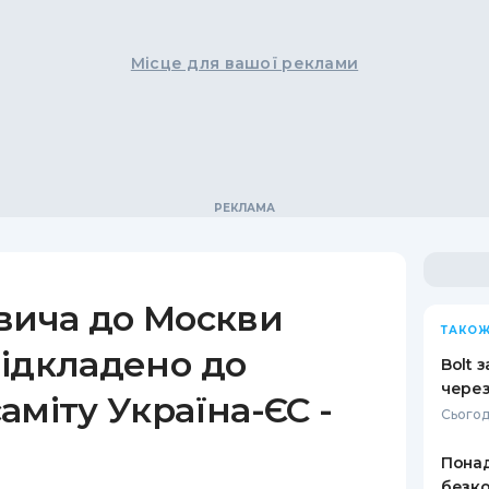
Місце для вашої реклами
вича до Москви
ТАКОЖ
ідкладено до
Bolt 
через
аміту Україна-ЄС -
Сьогод
Понад
безко