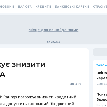
НОВИНИ
ВАЛЮТА
КРЕДИТИ
БАНКІВСЬКІ КАРТКИ
СТРАХУ
ВСІ НОВИНИ
КУРС ВАЛЮТ
ВСІ КРЕДИТИ
ВСІ БАНКІВСЬКІ КАРТКИ
АВТОЦИВ
ВАЛЮТА
КРИПТОВАЛЮТА
ПІДБІР КРЕДИТУ
КРЕДИТНІ КАРТКИ
СТРАХУВ
Місце для вашої реклами
РАКЕТ ТА
ОСОБИСТІ ФІНАНСИ
МІНЯЙЛО
КРЕДИТ ДО ЗАРПЛАТИ
ДЕБЕТОВІ КАРТКИ
МЕДСТРА
АВТОРСЬКІ КОЛОНКИ
МІЖБАНК
КРЕДИТ ОНЛАЙН
З БЕЗКОШТОВНИМ
ВИПУСКОМ ТА
КАСКО
НОВИНИ КОМПАНІЙ
ГОТІВКОВІ КУРСИ
КРЕДИТ БЕЗ ДОВІДОК
ОБСЛУГОВУВАННЯМ
жує знизити
ЗЕЛЕНА 
ТАКОЖ
СПЕЦПРОЄКТИ
КАРТКОВІ КУРСИ
РЕЙТИНГ ОНЛАЙН-
З КЕШБЕКОМ
ША
КРЕДИТІВ
ЕЛЕКТРО
Bolt 
КОРИСНО ЗНАТИ
КУРС НБУ
ВІРТУАЛЬНІ КАРТКИ
через
КРЕДИТНИЙ КАЛЬКУЛЯТОР
ДМС ДЛЯ
Сьогод
457
ТЕСТИ
КУРС BITCOIN
РЕЙТИНГ КАРТОК З
ІПОТЕКА
КЕШБЕКОМ
КАРТКА A
Понад
РЕДАКЦІЯ
FOREX
ch Ratings погрожує знизити кредитний
безко
ПУТІВНИКИ ПО КРЕДИТАМ
РЕЙТИНГ КАРТОК ДЛЯ
СТРАХУВ
ава допустить так званий “бюджетний
КУРСИ МЕТАЛІВ
МАНДРІВНИКІВ
НЕЩАСНИ
Вчора 