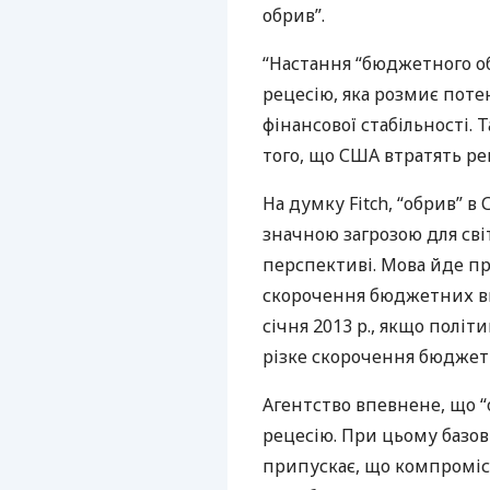
обрив”.
“Настання “бюджетного о
рецесію, яка розмиє поте
фінансової стабільності.
того, що
США
втратять р
На думку Fitch, “обрив” в
значною загрозою для сві
перспективі. Мова йде п
скорочення бюджетних ви
січня 2013 р., якщо полі
різке скорочення бюджет
Агентство впевнене, що 
рецесію. При цьому базо
припускає, що компромі