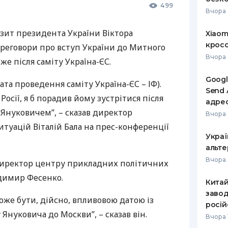
499
Вчора 
ізит президента України Віктора
Xiaom
кросо
ереговори про вступ України до Митного
Вчора 
же після саміту Україна-ЄС.
Googl
дата проведення саміту Україна-ЄС – ІФ).
Send 
осії, я б порадив йому зустрітися після
адре
Януковичем”, – сказав директор
Вчора 
туацій Віталій Бала на прес-конференції
Украї
альте
Вчора 
директор центру прикладних політичних
димир Фесенко.
Кита
завод
може бути, дійсно, впливовою датою із
росій
Януковича до Москви”, – сказав він.
Вчора 