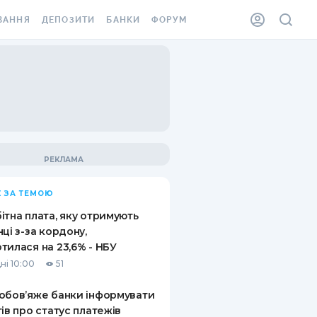
ВАННЯ
ДЕПОЗИТИ
БАНКИ
ФОРУМ
ІЛКА
ВСІ ДЕПОЗИТИ
ВСІ БАНКИ
АННЯ ЖИТЛА ВІД
ДЕПОЗИТИ В USD
ВІДГУКИ ПРО БАНКИ
 ШАХЕДІВ
ДЕПОЗИТИ В EUR
МІКРОФІНАНСОВІ
ХОВКА ЗА КОРДОН
ОРГАНІЗАЦІЇ
БОНУС ДО ДЕПОЗИТІВ
ВІДГУКИ ПРО МФО
УМОВИ АКЦІЇ
КАРТА
 ЗА ТЕМОЮ
ПИТАННЯ ТА ВІДПОВІДІ
ННА ВІНЬЄТКА
ітна плата, яку отримують
ДЕПОЗИТНИЙ КАЛЬКУЛЯТОР
нці з-за кордону,
 СПІВРОБІТНИКІВ
тилася на 23,6% - НБУ
ПУТІВНИКИ ПО
ні 10:00
51
SSISTANCE
ЗАОЩАДЖЕННЯМ
обов’яже банки інформувати
АННЯ ВІД
тів про статус платежів
Х ВИПАДКІВ