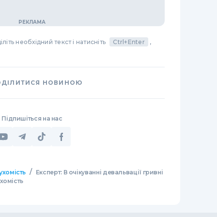
літь необхідний текст і натисніть
Ctrl+Enter
,
ОДІЛИТИСЯ НОВИНОЮ
Підпишіться на нас
/
ухомість
Експерт: В очікуванні девальвації гривні
хомість