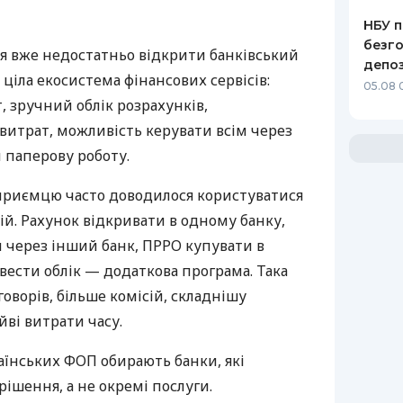
НБУ п
безго
я вже недостатньо відкрити банківський
депоз
 ціла екосистема фінансових сервісів:
05.08 
 зручний облік розрахунків,
витрат, можливість керувати всім через
 паперову роботу.
дприємцю часто доводилося користуватися
й. Рахунок відкривати в одному банку,
 через інший банк, ПРРО купувати в
вести облік — додаткова програма. Така
оворів, більше комісій, складнішу
йві витрати часу.
аїнських ФОП обирають банки, які
ішення, а не окремі послуги.