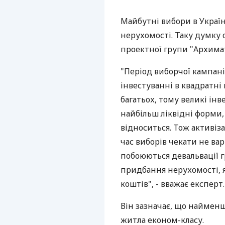
Майбутні вибори в Украї
нерухомості. Таку думку
проектної групи "Архима
"Період виборчої кампані
інвестуванні в квадратні
багатьох, тому великі ін
найбільш ліквідні форми,
відноситься. Тож активіз
час виборів чекати не вар
побоюються девальвації 
придбання нерухомості, 
коштів", - вважає експерт.
Він зазначає, що найменш
житла економ-класу.