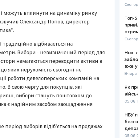
Сьогод
РЕЙТИНГ ДЕБЕТОВИХ
ПУТІВНИ
ні можуть вплинути на динаміку ринку
КАРТОК
СТРАХУ
Топ-5
 озвучив Олександр Попов, директор
приві
ЩОМІСЯЧНИЙ ОГЛЯД
ВСІ СТРА
тика".
отрим
КЕШБЕКУ
Сьогод
СТРАХОВ
ї традиційно відбивається на
ПУТІВНИКИ ПО
 метри. Вибори - невизначений період для
Нові 
БАНКІВСЬКИХ КАРТКАХ
ВІДГУКИ
КОМПАНІ
забло
вестори намагаються переводити активи в
вже у
 до яких нерухомість сьогодні не
ДОСТАВК
Вчора 
ації роботи девелоперських компаній на
КОНТАКТ
то. В свою чергу для покупців, які
Як пр
війсь
гривні, вибори стануть поштовхом до
05.08 1
яка є надійним засобом заощадження
НБУ п
безго
е період виборів відіб'ється на продажах
депоз
05.08 