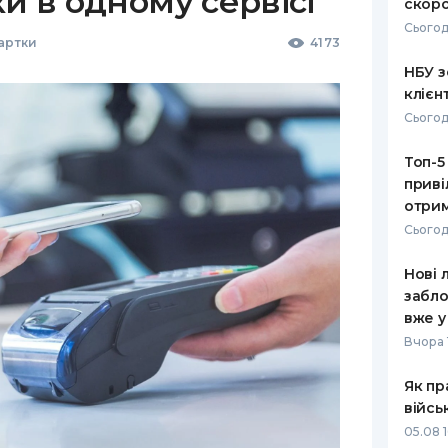
ки в одному сервісі
скоро
Сьогод
Картки
4173
НБУ з
клієн
Сьогод
Топ-5
приві
отрим
Сьогод
Нові 
забло
вже у
Вчора 
Як пр
війсь
05.08 1