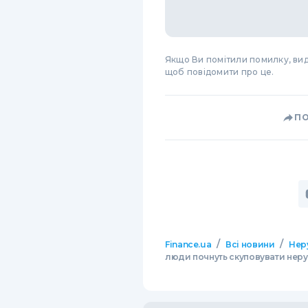
Якщо Ви помітили помилку, виді
щоб повідомити про це.
П
/
/
Finance.ua
Всі новини
Нер
люди почнуть скуповувати неру