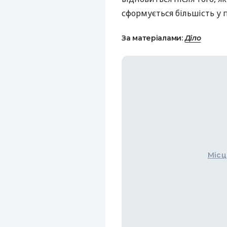
сформується більшість у 
За матеріалами:
Діло
Місц