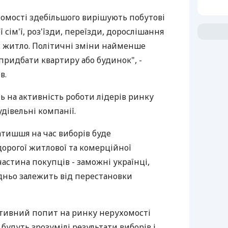
хомості здебільшого вирішують побутові
 сім'ї, роз'їзди, переїзди, дорослішання
є житло. Політичні зміни найменше
придбати квартиру або будинок", -
в.
 на активність роботи лідерів ринку
удівельні компанії.
затишшя на час виборів буде
дорогої житлової та комерційної
частина покупців - заможні українці,
дньо залежить від перестановки
ктивний попит на ринку нерухомості
к будуть зрозумілі результати виборів і