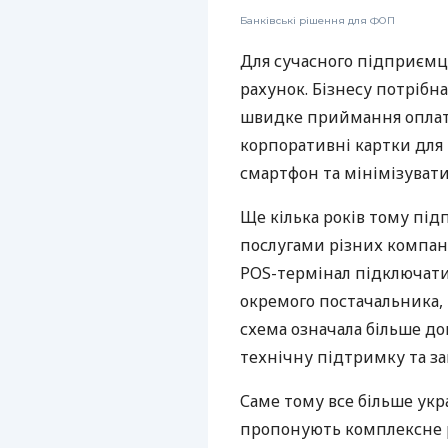
Банківські рішення для ФОП
Для сучасного підприємц
рахунок. Бізнесу потрібна
швидке приймання оплат,
корпоративні картки для 
смартфон та мінімізувати
Ще кілька років тому пі
послугами різних компані
POS-термінал підключати
окремого постачальника, 
схема означала більше дог
технічну підтримку та за
Саме тому все більше укр
пропонують комплексне р