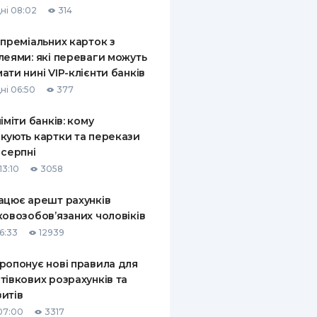
ні 08:02
314
КИ ПО
ВАННЮ
 преміальних карток з
леями: які переваги можуть
ХОВІ ПОЛІСИ
ати нині VIP-клієнти банків
ні 06:50
377
І КОМПАНІЇ
ліміти банків: кому
 ПРО СТРАХОВІ
Ї
кують картки та перекази
 серпні
А І ОПЛАТА
13:10
3058
И
ацює арешт рахунків
ковозобов’язаних чоловіків
6:33
12939
ропонує нові правила для
тівкових розрахунків та
итів
07:00
3317