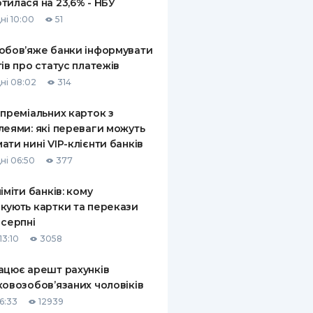
тилася на 23,6% - НБУ
ні 10:00
51
обов’яже банки інформувати
тів про статус платежів
ні 08:02
314
 преміальних карток з
леями: які переваги можуть
ати нині VIP-клієнти банків
ні 06:50
377
ліміти банків: кому
кують картки та перекази
 серпні
13:10
3058
ацює арешт рахунків
ковозобов’язаних чоловіків
6:33
12939