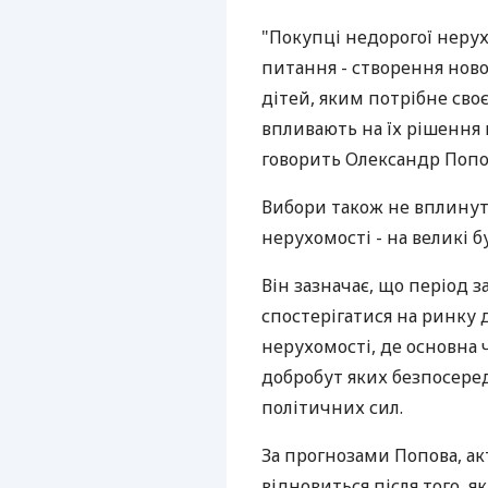
"Покупці недорогої неру
питання - створення нової
дітей, яким потрібне сво
впливають на їх рішення 
говорить Олександр Попо
Вибори також не вплинуть
нерухомості - на великі б
Він зазначає, що період 
спостерігатися на ринку 
нерухомості, де основна 
добробут яких безпосере
політичних сил.
За прогнозами Попова, а
відновиться після того, я