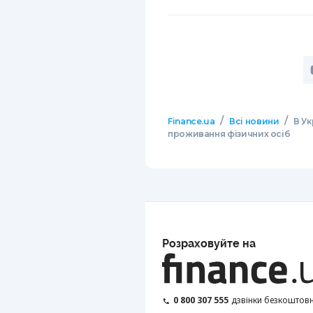
/
/
Finance.ua
Всі новини
В Ук
проживання фізичних осіб
Розраховуйте на
0 800 307 555
дзвінки безкоштовн