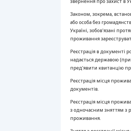
звернення про захист в Ук
Законом, зокрема, встано
або особа без громадянст
Україні, зобов'язані прот
проживання зареєструват
Реєстрація в документі ро
надається державою (при
пред'явити квитанцію пр
Реєстрація місця прожив
документів.
Реєстрація місця прожива
з одночасним зняттям з р
проживання.