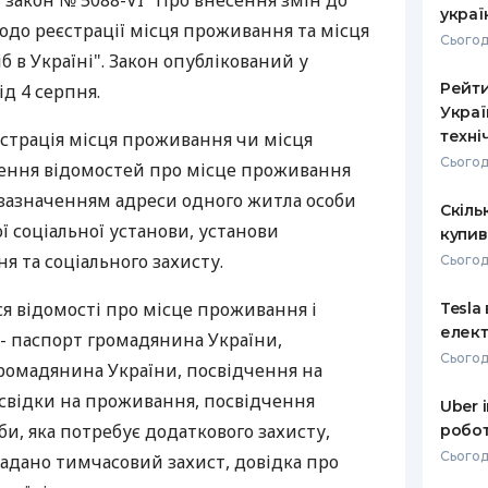
і закон № 5088-VI "Про внесення змін до
украї
одо реєстрації місця проживання та місця
РЕЙТИНГ ДЕБЕТОВИХ
ПУТІВНИ
Сьогод
КАРТОК
СТРАХУ
б в Україні". Закон опублікований у
Рейти
ід 4 серпня.
ЩОМІСЯЧНИЙ ОГЛЯД
ВСІ СТРА
Украї
КЕШБЕКУ
техні
єстрація місця проживання чи місця
СТРАХОВ
Сьогод
ПУТІВНИКИ ПО
сення відомостей про місце проживання
БАНКІВСЬКИХ КАРТКАХ
ВІДГУКИ
 зазначенням адреси одного житла особи
КОМПАНІ
Скіль
ї соціальної установи, установи
купив
ДОСТАВК
я та соціального захисту.
Сьогод
КОНТАКТ
ся відомості про місце проживання і
Tesla
елект
- паспорт громадянина України,
Сьогод
ромадянина України, посвідчення на
свідки на проживання, посвідчення
Uber 
би, яка потребує додаткового захисту,
робот
Сьогод
надано тимчасовий захист, довідка про