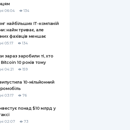
нцям
КИ ПО
ні 06:04
134
ВАННЮ
нг найбільших ІТ-компаній
ХОВІ ПОЛІСИ
ни: найм триває, але
чних фахівців меншає
І КОМПАНІЇ
ні 05:17
134
 ПРО СТРАХОВІ
Ї
ки зараз заробили ті, хто
 Bitcoin 10 років тому
А І ОПЛАТА
ні 04:21
159
И
 випустила 10-мільйонний
ромобіль
ні 03:17
76
інвестує понад $10 млрд у
аксі
ні 02:07
73