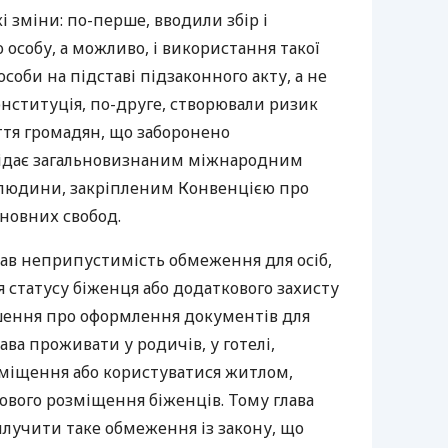
і зміни: по-перше, вводили збір і
 особу, а можливо, і використання такої
особи на підставі підзаконного акту, а не
Конституція, по-друге, створювали ризик
ття громадян, що заборонено
відає загальновизнаним міжнародним
в людини, закріпленим Конвенцією про
новних свобод.
ав неприпустимість обмеження для осіб,
я статусу біженця або додаткового захисту
шення про оформлення документів для
ава проживати у родичів, у готелі,
міщення або користуватися житлом,
ового розміщення біженців. Тому глава
лучити таке обмеження із закону, що