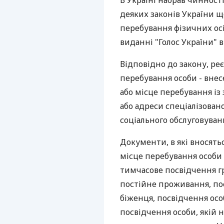
В Україні набрав чинност
деяких законів України щ
перебування фізичних осі
виданні "Голос України" в
Відповідно до закону, ре
перебування особи - вне
або місце перебування із
або адреси спеціалізовано
соціального обслуговуванн
Документи, в які вносять
місце перебування особи 
тимчасове посвідчення г
постійне проживання, по
біженця, посвідчення осо
посвідчення особи, якій 