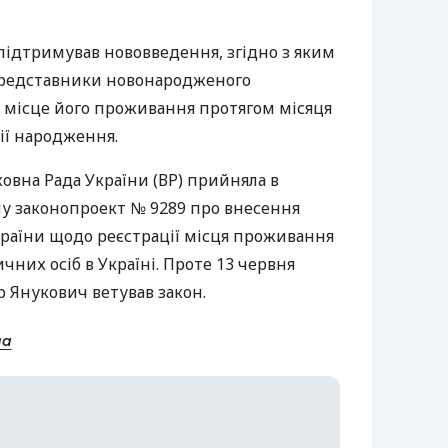
підтримував нововведення, згідно з яким
 представники новонародженого
и місце його проживання протягом місяця
ії народження.
ховна Рада України (ВР) прийняла в
му законопроект № 9289 про внесення
країни щодо реєстрації місця проживання
чних осіб в Україні. Проте 13 червня
 Янукович ветував закон.
на