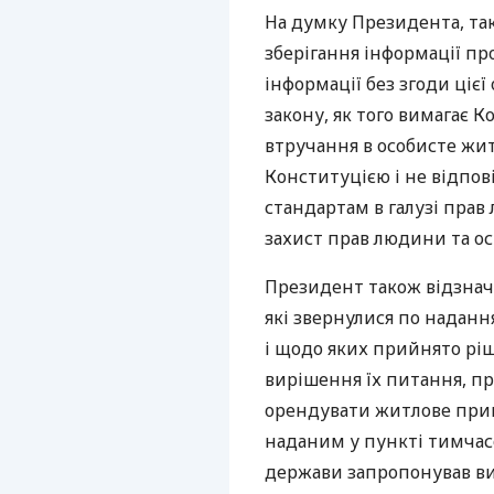
На думку Президента, так
зберігання інформації про
інформації без згоди цієї 
закону, як того вимагає 
втручання в особисте жи
Конституцією і не відпо
стандартам в галузі пра
захист прав людини та ос
Президент також відзнач
які звернулися по наданн
і щодо яких прийнято рі
вирішення їх питання, пр
орендувати житлове при
наданим у пункті тимчас
держави запропонував ви