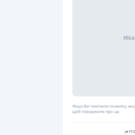
Місц
Якщо Ви помітили помилку, виді
щоб повідомити про це.
П