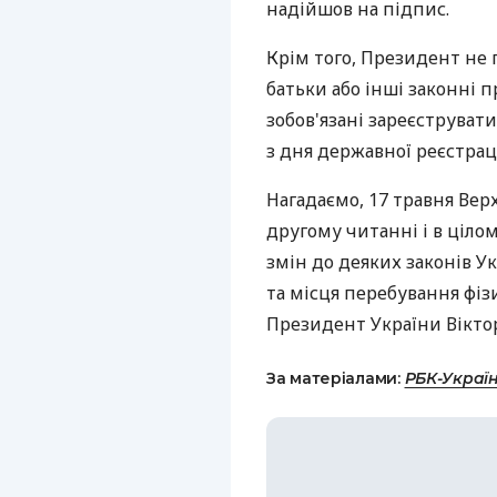
надійшов на підпис.
Крім того, Президент не 
батьки або інші законні
зобов'язані зареєструват
з дня державної реєстрац
Нагадаємо, 17 травня Вер
другому читанні і в ціло
змін до деяких законів У
та місця перебування фізи
Президент України Віктор
За матеріалами:
РБК-Украї