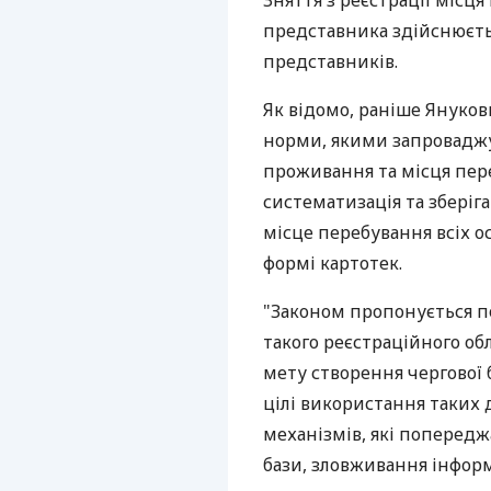
Зняття з реєстрації місц
представника здійснюєть
представників.
Як відомо, раніше Януков
норми, якими запроваджу
проживання та місця переб
систематизація та зберіг
місце перебування всіх ос
формі картотек.
"Законом пропонується п
такого реєстраційного обл
мету створення чергової 
цілі використання таких 
механізмів, які попередж
бази, зловживання інформ