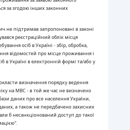
я проживання за заявою законного
ся за згодою інших законних
ич не підтримав запропоновані в законі
вався реєстраційний облік місця
ування осіб в Україні - збір, обробка,
ання відомостей про місце проживання і
іб в Україні в електронній формі та/або у
окласти визначення порядку ведення
іку на МВС - в той же час не визначено
бази даних про все населення України,
даних, а також не передбачено захисних
али б несанкціонований доступ до такої
ацією".