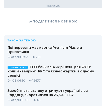
ПОДІЛИТИСЯ НОВИНОЮ
ТАКОЖ ЗА ТЕМОЮ
Які переваги має картка Premium Plus від
ПриватБанк
Сьогодні 16:33
218
ТОП банківських рішень для ФОП:
ПАРТНЕРСЬКА
коли еквайринг, РРО та бізнес-картки в одному
сервісі
04.08 06:50
13637
Заробітна плата, яку отримують українці з-за
кордону, скоротилася на 23,6% - НБУ
Сьогодні 10:00
418