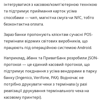
інтегруватися з касовою/комп'ютерною технікою
та підтримує приймання карток усіма
способами — чип, магнітна смуга чи NFC, тобто
безконтактна оплата.
Зараз банки пропонують клієнтам сучасні POS-
термінали відомих світових виробників, що
працюють під операційною системою Android.
Наприклад, àбанк та ПриватБанк розробили JSON-
протокол — це єдиний касовий протокол, що
підтримує поєднання з усіма вендорами в парку
банку (Ingenico, Verifone, PAX). Водночас не
потрібно друкувати чеки з термінала (у разі
реалізації друкування термінального чека на
касовому принтері).