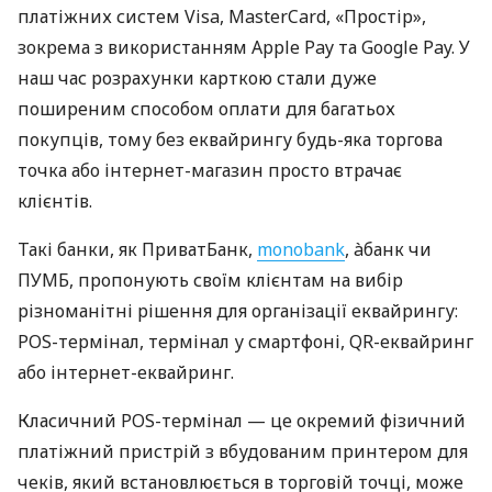
платіжних систем Visa, MasterCard, «Простір»,
зокрема з використанням Apple Pay та Google Pay. У
наш час розрахунки карткою стали дуже
поширеним способом оплати для багатьох
покупців, тому без еквайрингу будь-яка торгова
точка або інтернет-магазин просто втрачає
клієнтів.
Такі банки, як ПриватБанк,
monobank
, àбанк чи
ПУМБ, пропонують своїм клієнтам на вибір
різноманітні рішення для організації еквайрингу:
POS-термінал, термінал у смартфоні, QR-еквайринг
або інтернет-еквайринг.
Класичний POS-термінал — це окремий фізичний
платіжний пристрій з вбудованим принтером для
чеків, який встановлюється в торговій точці, може