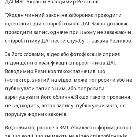
ДАІ МВС України Володимир Резніков.
"Жоден чинний закон не забороняє проводити
відеозапис дій співробітників ДАІ. Закон дозволяє
проводити запис, одначе при цьому не заважаючи
співробітнику ДАІ нести службу", - заявив Резніков.
За його словами, відео або фотофіксація сприяє
підвищенню кваліфікації співробітників ДАІ.
Володимир Резніков також зазначив, що
інспектор, знятий на відео, може попросити або не
публікувати запис з ним, або попросити
заретушувати його обличчя. Якщо такого прохання
не надходить, автор запису, публікуючи його, не
порушує жодних законів.
Відзначимо, раніше в ЗМІ з'явилася інформація про
те, що водії, що знімають на відео співробітників