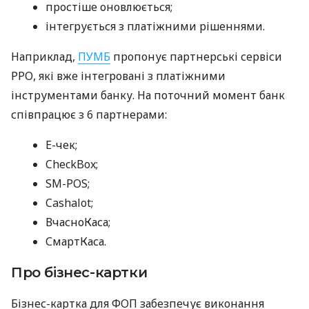
простіше оновлюється;
інтегрується з платіжними рішеннями.
Наприклад,
ПУМБ
пропонує партнерські сервіси
РРО, які вже інтегровані з платіжними
інструментами банку. На поточний момент банк
співпрацює з 6 партнерами:
E-чек;
CheckBox;
SM-POS;
Cashalot;
ВчасноКаса;
СмартКаса.
Про бізнес-картки
Бізнес-картка для ФОП забезпечує виконання