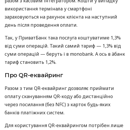
разом з касовим інтегратором. Кошти у випадку
використання термінала у смартфоні
зараховуються на рахунок клієнта на наступний
день після проведення оплати.
Так, у ПриватБанк така послуга коштуватиме 1,3%
від суми операцій. Такий самий тариф — 1,3% від
суми операцій — беруть і в monobank. А ось в àбанк
тариф становить 1,2%.
Про QR-еквайринг
Разом з тим QR-еквайринг дозволяє приймати
оплату скануванням QR-коду або дистанційно
через посилання (без NFC) з карток будь-яких
банків платіжних систем.
Для користування QR-еквайрингом потрібен лише