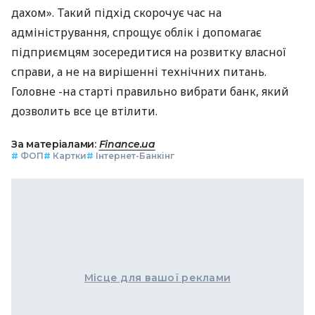
дахом». Такий підхід скорочує час на
адміністрування, спрощує облік і допомагає
підприємцям зосередитися на розвитку власної
справи, а не на вирішенні технічних питань.
Головне -на старті правильно вибрати банк, який
дозволить все це втілити.
За матеріалами:
Finance.ua
#
ФОП
#
Картки
#
Інтернет-Банкінг
Місце для вашої реклами