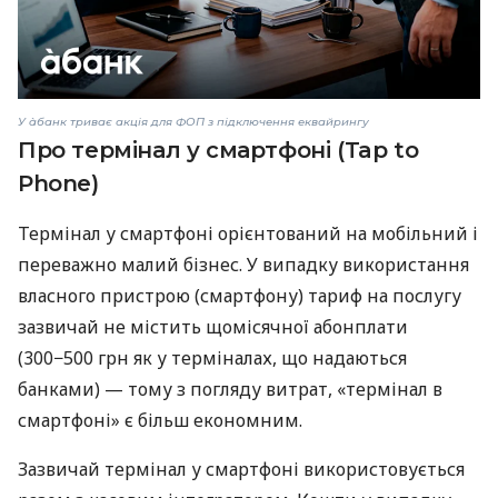
У àбанк триває акція для ФОП з підключення еквайрингу
Про термінал у смартфоні (Tap to
Phone)
Термінал у смартфоні орієнтований на мобільний і
переважно малий бізнес. У випадку використання
власного пристрою (смартфону) тариф на послугу
зазвичай не містить щомісячної абонплати
(300−500 грн як у терміналах, що надаються
банками) — тому з погляду витрат, «термінал в
смартфоні» є більш економним.
Зазвичай термінал у смартфоні використовується