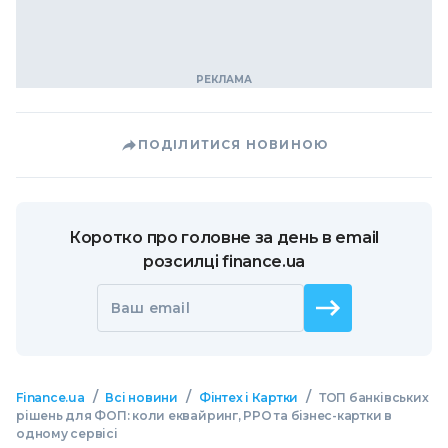
ПОДІЛИТИСЯ НОВИНОЮ
Коротко про головне за день в email
розсилці finance.ua
Ваш email
/
/
/
Finance.ua
Всі новини
Фінтех і Картки
ТОП банківських
рішень для ФОП: коли еквайринг, РРО та бізнес-картки в
одному сервісі