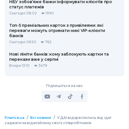
НБУ зобов’яже банки інформувати клієнтів про
статус платежів
Сьогодні 08:02
1990
Топ-5 преміальних карток з привілеями: які
переваги можуть отримати нині VIP-клієнти
банків
Сьогодні 06:50
762
Нові ліміти банків: кому заблокують картки та
перекази вже у серпні
Вчора 13:10
3479
Підпишіться на нас
/
/
Finance.ua
Всі новини
У ДАІ відхрестились від ідеї
саджати за відеозйомку своїх співробітників