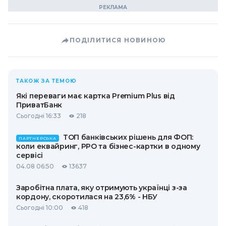
ПОДІЛИТИСЯ НОВИНОЮ
ТАКОЖ ЗА ТЕМОЮ
Які переваги має картка Premium Plus від
ПриватБанк
Сьогодні 16:33
218
ТОП банківських рішень для ФОП:
ПАРТНЕРСЬКА
коли еквайринг, РРО та бізнес-картки в одному
сервісі
04.08 06:50
13637
Заробітна плата, яку отримують українці з-за
кордону, скоротилася на 23,6% - НБУ
Сьогодні 10:00
418