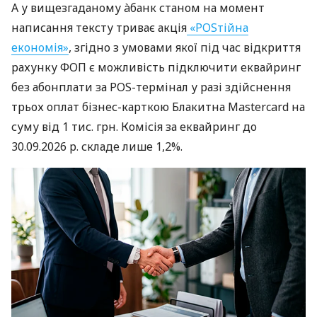
А у вищезгаданому àбанк станом на момент
написання тексту триває акція
«POSтійна
економія»
, згідно з умовами якої під час відкриття
рахунку ФОП є можливість підключити еквайринг
без абонплати за POS-термінал у разі здійснення
трьох оплат бізнес-карткою Блакитна Mastercard на
суму від 1 тис. грн. Комісія за еквайринг до
30.09.2026 р. складе лише 1,2%.