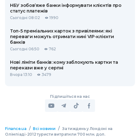
НБУ зобов’яже банки інформувати клієнтів про
статус платежів
Сьогодні 08:02
1990
Топ-5 преміальних карток з привілеями: які
переваги можуть отримати нині VIP-клієнти
банків
Сьогодні 06:50
762
Нові ліміти банків: кому заблокують картки та
перекази вже у серпні
Вчора 13:10
3479
Підпишіться на нас
/
/
Finance.ua
Всі новини
За тиждень у Лондоні на
Олімпіаді-2012 туристи витратили 700 млн. дол.