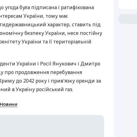
о угода була підписана і ратифікована
нтересам України, тому має
тидержавницький характер, ставить під
кономічну безпеку України, несе постійну
енітету України та її територіальній
иденти України і Росії Янукович і Дмитро
ду про продовження перебування
риму до 2042 року і прив'язку оренди за
ний в Україну російський газ.
 Новини