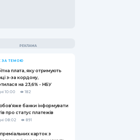
 ЗА ТЕМОЮ
ітна плата, яку отримують
нці з-за кордону,
тилася на 23,6% - НБУ
ні 10:00
182
обов’яже банки інформувати
тів про статус платежів
ні 08:02
891
 преміальних карток з