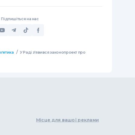
Підпишіться на нас
/
ргетика
У Раді з'явився законопроект про
Місце для вашої реклами