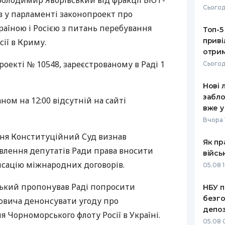
Володимир Яворівський від фракції БЮТ-
Сьогод
в у парламенті законопроект про
РЕЙТИНГ ДЕБЕТОВИХ
ПУТІВНИ
КАРТОК
СТРАХУ
аїною і Росією з питань перебування
Топ-5
приві
ії в Криму.
ЩОМІСЯЧНИЙ ОГЛЯД
ВСІ СТРА
отрим
КЕШБЕКУ
роекті № 10548, зареєстрованому в Раді 1
Сьогод
СТРАХОВ
ПУТІВНИКИ ПО
Нові 
БАНКІВСЬКИХ КАРТКАХ
ВІДГУКИ
КОМПАНІ
забло
ном на 12:00 відсутній на сайті
вже у
ДОСТАВК
Вчора 
авня Конституційний Суд визнав
КОНТАКТ
Як пр
лення депутатів Ради права вносити
війсь
сацію міжнародних договорів.
05.08 1
вський пропонував Раді попросити
НБУ п
безго
овича денонсувати угоду про
депоз
Чорноморського флоту Росії в Україні.
05.08 