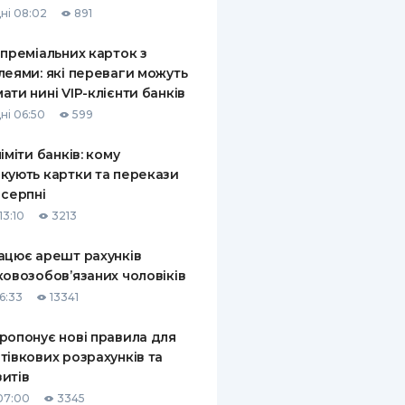
ні 08:02
891
КИ ПО
ВАННЮ
 преміальних карток з
леями: які переваги можуть
ХОВІ ПОЛІСИ
ати нині VIP-клієнти банків
ні 06:50
599
І КОМПАНІЇ
ліміти банків: кому
 ПРО СТРАХОВІ
Ї
кують картки та перекази
 серпні
А І ОПЛАТА
13:10
3213
И
ацює арешт рахунків
ковозобов’язаних чоловіків
6:33
13341
ропонує нові правила для
тівкових розрахунків та
итів
07:00
3345