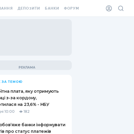
ВАННЯ
ДЕПОЗИТИ
БАНКИ
ФОРУМ
ІЛКА
ВСІ ДЕПОЗИТИ
ВСІ БАНКИ
АННЯ ЖИТЛА ВІД
ДЕПОЗИТИ В USD
ВІДГУКИ ПРО БАНКИ
 ШАХЕДІВ
ДЕПОЗИТИ В EUR
МІКРОФІНАНСОВІ
ХОВКА ЗА КОРДОН
ОРГАНІЗАЦІЇ
БОНУС ДО ДЕПОЗИТІВ
ВІДГУКИ ПРО МФО
УМОВИ АКЦІЇ
КАРТА
 ЗА ТЕМОЮ
ПИТАННЯ ТА ВІДПОВІДІ
ННА ВІНЬЄТКА
ітна плата, яку отримують
ДЕПОЗИТНИЙ КАЛЬКУЛЯТОР
нці з-за кордону,
 СПІВРОБІТНИКІВ
тилася на 23,6% - НБУ
ПУТІВНИКИ ПО
ні 10:00
182
SSISTANCE
ЗАОЩАДЖЕННЯМ
обов’яже банки інформувати
АННЯ ВІД
тів про статус платежів
Х ВИПАДКІВ