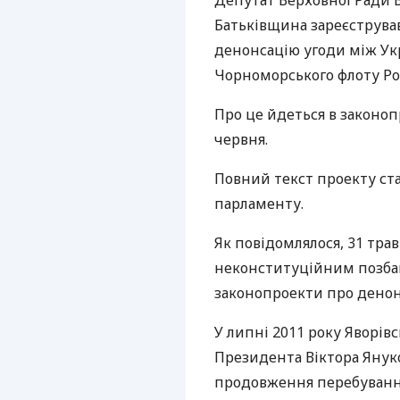
Депутат Верховної Ради 
Батьківщина зареєструва
денонсацію угоди між Укр
Чорноморського флоту Рос
Про це йдеться в законоп
червня.
Повний текст проекту ста
парламенту.
Як повідомлялося, 31 тр
неконституційним позбав
законопроекти про денон
У липні 2011 року Яворі
Президента Віктора Янук
продовження перебування 