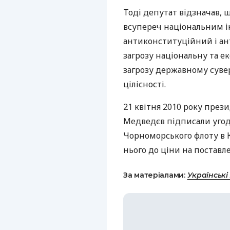
Тоді депутат відзначав, щ
всупереч національним і
антиконституційний і ан
загрозу національну та е
загрозу державному сувер
цілісності.
21 квітня 2010 року през
Медведєв підписали уго
Чорноморського флоту в К
нього до ціни на поставле
За матеріалами:
Українські