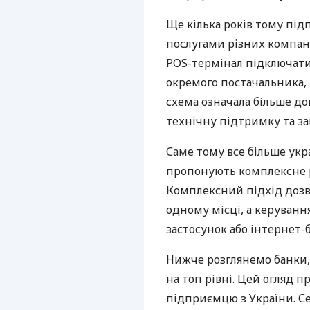
Ще кілька років тому пі
послугами різних компані
POS-термінал підключати
окремого постачальника, 
схема означала більше дог
технічну підтримку та за
Саме тому все більше укр
пропонують комплексне р
Комплексний підхід дозв
одному місці, а керуван
застосунок або інтернет-б
Нижче розглянемо банки,
на топ рівні. Цей огляд п
підприємцю з України. Се