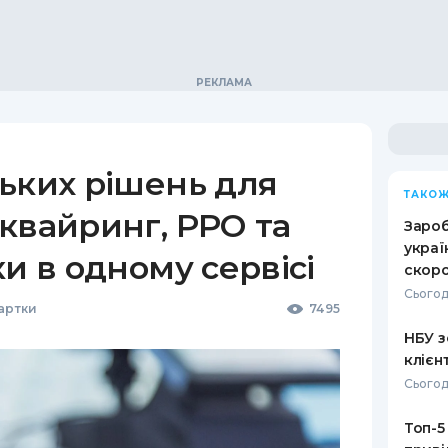
ьких рішень для
ТАКОЖ
квайринг, РРО та
Зароб
украї
ки в одному сервісі
скоро
Сьогод
Картки
7495
НБУ з
клієн
Сьогод
Топ-5