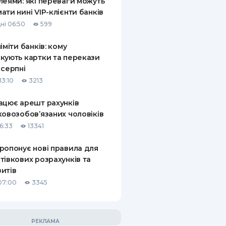
леями: які переваги можуть
ати нині VIP-клієнти банків
ні 06:50
599
ліміти банків: кому
кують картки та перекази
 серпні
13:10
3213
ацює арешт рахунків
ковозобов’язаних чоловіків
6:33
13341
ропонує нові правила для
тівкових розрахунків та
итів
07:00
3345