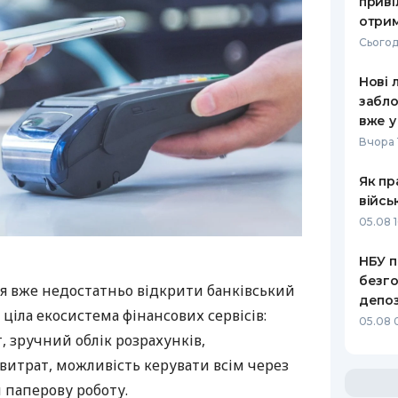
приві
отрим
Сьогод
Нові 
забло
вже у
Вчора 
Як пр
війсь
05.08 1
НБУ п
безго
я вже недостатньо відкрити банківський
депоз
 ціла екосистема фінансових сервісів:
05.08 
 зручний облік розрахунків,
витрат, можливість керувати всім через
 паперову роботу.