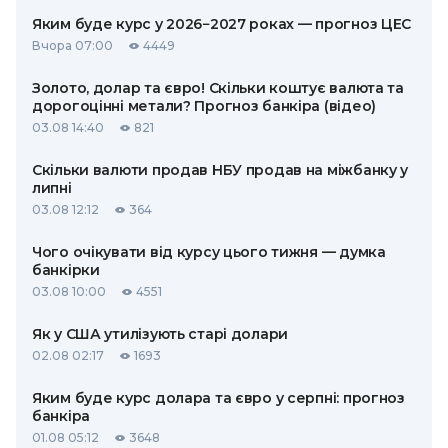
Яким буде курс у 2026−2027 роках — прогноз ЦЕС
Вчора 07:00
4449
Золото, долар та євро! Скільки коштує валюта та
дорогоцінні метали? Прогноз банкіра (відео)
03.08 14:40
821
Скільки валюти продав НБУ продав на міжбанку у
липні
03.08 12:12
364
Чого очікувати від курсу цього тижня — думка
банкірки
03.08 10:00
4551
Як у США утилізують старі долари
02.08 02:17
1693
Яким буде курс долара та євро у серпні: прогноз
банкіра
01.08 05:12
3648