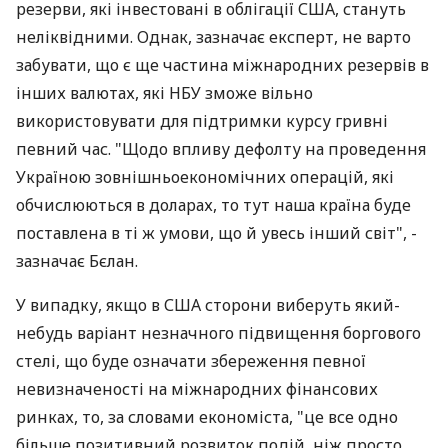
резерви, які інвестовані в облігації США, стануть
неліквідними. Однак, зазначає експерт, не варто
забувати, що є ще частина міжнародних резервів в
інших валютах, які НБУ зможе вільно
використовувати для підтримки курсу гривні
певний час. "Щодо впливу дефолту на проведення
Україною зовнішньоекономічних операцій, які
обчислюються в доларах, то тут наша країна буде
поставлена ​​в ті ж умови, що й увесь інший світ", -
зазначає Бєлан.
У випадку, якщо в США сторони виберуть який-
небудь варіант незначного підвищення боргового
стелі, що буде означати збереження певної
невизначеності на міжнародних фінансових
ринках, то, за словами економіста, "це все одно
більше позитивний розвиток подій, ніж просто