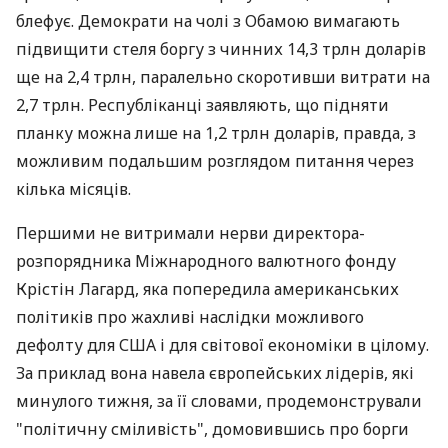
блефує. Демократи на чолі з Обамою вимагають
підвищити стеля боргу з чинних 14,3 трлн доларів
ще на 2,4 трлн, паралельно скоротивши витрати на
2,7 трлн. Республіканці заявляють, що підняти
планку можна лише на 1,2 трлн доларів, правда, з
можливим подальшим розглядом питання через
кілька місяців.
Першими не витримали нерви директора-
розпорядника Міжнародного валютного фонду
Крістін Лагард, яка попередила американських
політиків про жахливі наслідки можливого
дефолту для США і для світової економіки в цілому.
За приклад вона навела європейських лідерів, які
минулого тижня, за її словами, продемонстрували
"політичну сміливість", домовившись про борги