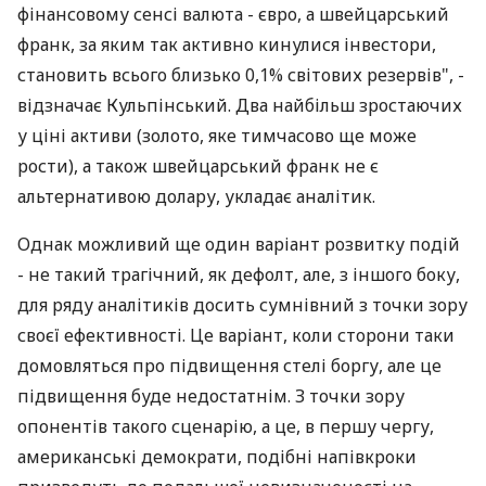
фінансовому сенсі валюта - євро, а швейцарський
франк, за яким так активно кинулися інвестори,
становить всього близько 0,1% світових резервів", -
відзначає Кульпінський. Два найбільш зростаючих
у ціні активи (золото, яке тимчасово ще може
рости), а також швейцарський франк не є
альтернативою долару, укладає аналітик.
Однак можливий ще один варіант розвитку подій
- не такий трагічний, як дефолт, але, з іншого боку,
для ряду аналітиків досить сумнівний з точки зору
своєї ефективності. Це варіант, коли сторони таки
домовляться про підвищення стелі боргу, але це
підвищення буде недостатнім. З точки зору
опонентів такого сценарію, а це, в першу чергу,
американські демократи, подібні напівкроки