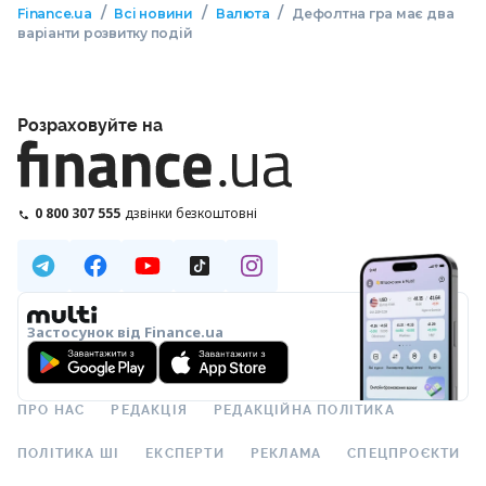
/
/
/
Finance.ua
Всі новини
Валюта
Дефолтна гра має два
варіанти розвитку подій
Розраховуйте на
0 800 307 555
дзвінки безкоштовні
Застосунок від Finance.ua
ПРО НАС
РЕДАКЦІЯ
РЕДАКЦІЙНА ПОЛІТИКА
ПОЛІТИКА ШІ
ЕКСПЕРТИ
РЕКЛАМА
СПЕЦПРОЄКТИ