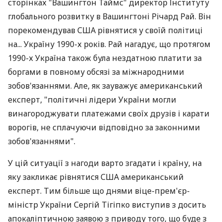
сторінках "Вашингтон Таймс" директор Інституту
глобального розвитку в Вашингтоні Річард Рай. Він
порекомендував США рівнятися у своїй політиці
на... Україну 1990-х років. Рай нагадує, що протягом
1990-х Україна також була нездатною платити за
боргами в повному обсязі за міжнародними
зобов'язаннями. Але, як зауважує американський
експерт, "політичні лідери України могли
винагороджувати платежами своїх друзів і карати
ворогів, не сплачуючи відповідно за законними
зобов'язаннями".
У цій ситуації з нагоди варто згадати і країну, на
яку закликає рівнятися США американський
експерт. Тим більше що днями віце-прем'єр-
міністр України Сергій Тігіпко виступив з досить
апокаліптичною заявою з приводу того, що буде з