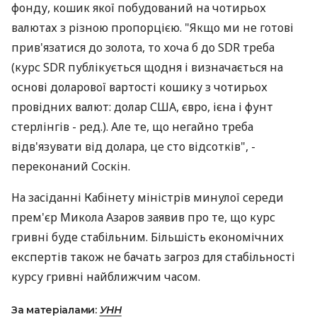
фонду, кошик якої побудований на чотирьох
валютах з різною пропорцією. "Якщо ми не готові
прив'язатися до золота, то хоча б до SDR треба
(курс SDR публікується щодня і визначається на
основі доларової вартості кошику з чотирьох
провідних валют: долар США, євро, ієна і фунт
стерлінгів - ред.). Але те, що негайно треба
відв'язувати від долара, це сто відсотків", -
переконаний Соскін.
На засіданні Кабінету міністрів минулої середи
прем'єр Микола Азаров заявив про те, що курс
гривні буде стабільним. Більшість економічних
експертів також не бачать загроз для стабільності
курсу гривні найближчим часом.
За матеріалами:
УНН