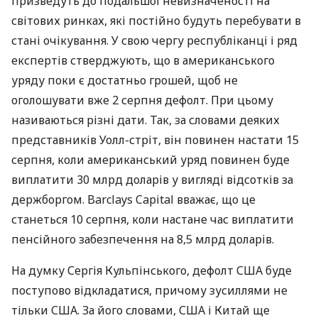
призведуть до подальшої невизначеності на
світових ринках, які постійно будуть перебувати в
стані очікування. У свою чергу республіканці і ряд
експертів стверджують, що в американського
уряду поки є достатньо грошей, щоб не
оголошувати вже 2 серпня дефолт. При цьому
називаються різні дати. Так, за словами деяких
представників Уолл-стріт, він повинен настати 15
серпня, коли американський уряд повинен буде
виплатити 30 млрд доларів у вигляді відсотків за
держборгом. Barclays Capital вважає, що це
станеться 10 серпня, коли настане час виплатити
пенсійного забезпечення на 8,5 млрд доларів.
На думку Сергія Кульпінського, дефолт США буде
поступово відкладатися, причому зусиллями не
тільки США. За його словами, США і Китай ще