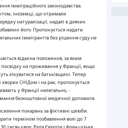
ання імміграційного законодавства.
ктом, іноземці, що отримали
рядку натуралізації, надалі в деяких
збавлені його. Пропонується надати
егальних іммігрантів без рішення суду не
ається відміна положення, за яким
 посвідку на проживання у Франції, якщо
жуть лікуватися на батьківщині. Тепер
і хворих СНІДом і на рак, пропонується
ивають у Франції нелегально, -
имання безкоштовної медичної допомоги.
осилення покарань за фіктивні шлюби.
рати терміном позбавлення волі до 7
 30 тисяч євро. Рада Європи і французька