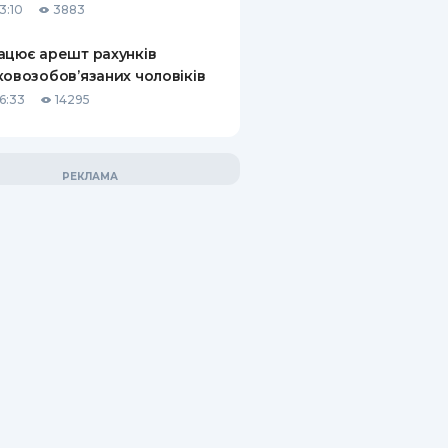
3:10
3883
ацює арешт рахунків
ковозобов’язаних чоловіків
6:33
14295