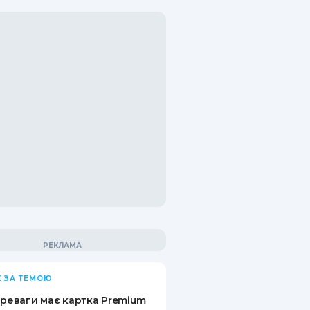
 ЗА ТЕМОЮ
ереваги має картка Premium