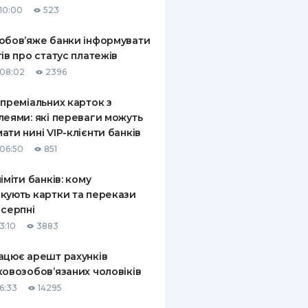
10:00
523
КИ ПО
ВАННЮ
обов’яже банки інформувати
тів про статус платежів
ХОВІ ПОЛІСИ
08:02
2396
І КОМПАНІЇ
 преміальних карток з
леями: які переваги можуть
 ПРО СТРАХОВІ
Ї
ати нині VIP-клієнти банків
06:50
851
А І ОПЛАТА
ліміти банків: кому
И
кують картки та перекази
 серпні
3:10
3883
ацює арешт рахунків
ковозобов’язаних чоловіків
6:33
14295