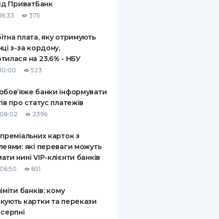
від ПриватБанк
16:33
375
ітна плата, яку отримують
нці з-за кордону,
тилася на 23,6% - НБУ
10:00
523
обов’яже банки інформувати
тів про статус платежів
08:02
2396
 преміальних карток з
леями: які переваги можуть
ати нині VIP-клієнти банків
06:50
851
ліміти банків: кому
кують картки та перекази
 серпні