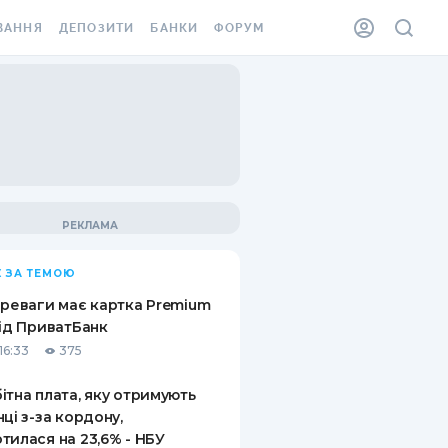
ВАННЯ
ДЕПОЗИТИ
БАНКИ
ФОРУМ
ІЛКА
ВСІ ДЕПОЗИТИ
ВСІ БАНКИ
АННЯ ЖИТЛА ВІД
ДЕПОЗИТИ В USD
ВІДГУКИ ПРО БАНКИ
 ШАХЕДІВ
ДЕПОЗИТИ В EUR
МІКРОФІНАНСОВІ
ХОВКА ЗА КОРДОН
ОРГАНІЗАЦІЇ
БОНУС ДО ДЕПОЗИТІВ
ВІДГУКИ ПРО МФО
УМОВИ АКЦІЇ
КАРТА
 ЗА ТЕМОЮ
ПИТАННЯ ТА ВІДПОВІДІ
ННА ВІНЬЄТКА
ереваги має картка Premium
ДЕПОЗИТНИЙ КАЛЬКУЛЯТОР
від ПриватБанк
 СПІВРОБІТНИКІВ
16:33
375
ПУТІВНИКИ ПО
SSISTANCE
ЗАОЩАДЖЕННЯМ
ітна плата, яку отримують
нці з-за кордону,
АННЯ ВІД
тилася на 23,6% - НБУ
Х ВИПАДКІВ