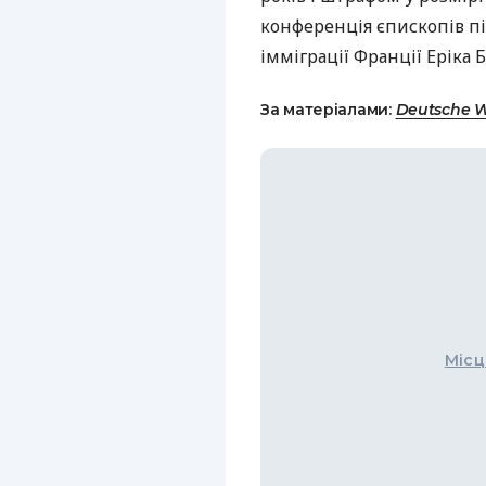
конференція єпископів пі
імміграції Франції Еріка Б
За матеріалами:
Deutsche W
Місц