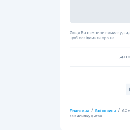
Якщо Ви помітили помилку, виді
щоб повідомити про це.
П
/
/
Finance.ua
Всі новини
ЄС 
за висилку циган