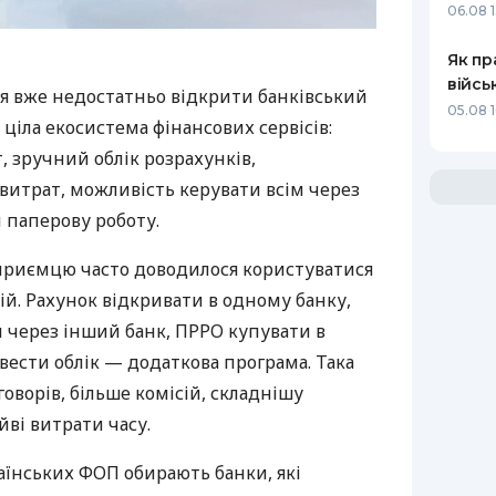
06.08 1
Як пр
війсь
я вже недостатньо відкрити банківський
05.08 1
 ціла екосистема фінансових сервісів:
 зручний облік розрахунків,
витрат, можливість керувати всім через
 паперову роботу.
дприємцю часто доводилося користуватися
й. Рахунок відкривати в одному банку,
 через інший банк, ПРРО купувати в
вести облік — додаткова програма. Така
оворів, більше комісій, складнішу
йві витрати часу.
аїнських ФОП обирають банки, які