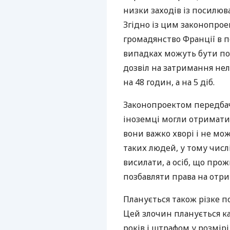
низки заходів із посилюв
Згідно із цим законопрое
громадянство Франції в по
випадках можуть бути по
дозвіл на затримання нел
на 48 годин, а на 5 діб.
Законопроектом передбач
іноземці могли отримати
вони важко хворі і не мо
таких людей, у тому числ
висилати, а осіб, що прож
позбавляти права на отр
Планується також різке п
Цей злочин планується ка
років і штрафом у розмірі