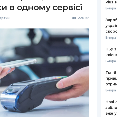
Plus 
ки в одному сервісі
Вчора 
Картки
22097
Зароб
украї
скоро
Вчора 
НБУ з
клієн
Вчора 
Топ-5
приві
отрим
Вчора 
Нові 
забло
вже у