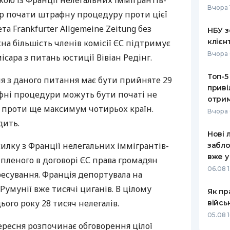
кою із Франції нелегальних іммігрантів-
Вчора 
ір почати штрафну процедуру проти цієї
РЕЙТИНГ ДЕБЕТОВИХ
ПУТІВНИ
КАРТОК
СТРАХУ
та Frankfurter Allgemeine Zeitung без
НБУ з
клієн
на більшість членів комісії ЄС підтримує
ЩОМІСЯЧНИЙ ОГЛЯД
ВСІ СТРА
Вчора 
ісара з питань юстиції Вівіан Редінг.
КЕШБЕКУ
СТРАХОВ
Топ-5
ПУТІВНИКИ ПО
я з даного питання має бути прийняте 29
приві
БАНКІВСЬКИХ КАРТКАХ
ВІДГУКИ
фні процедури можуть бути початі не
КОМПАНІ
отрим
і проти ще максимум чотирьох країн.
Вчора 
ДОСТАВК
дить.
Нові 
КОНТАКТ
силку з Франції нелегальних іммігрантів-
забло
вже у
пленого в договорі ЄС права громадян
06.08 1
есування. Франція депортувала на
 Румунії вже тисячі циганів. В цілому
Як пр
ого року 28 тисяч нелегалів.
війсь
05.08 1
ересня розпочинає обговорення цілої