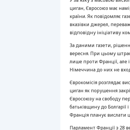
У зв'язку з масовою висил
циган, Євросоюз має нам
країни. Як повідомляє газе
вказівки джерел, переваж
відповідну ініціативу ком
За даними газети, рішенн
вересня. При цьому штра
лише проти Франції, але 
Німеччина до них не вхо
Єврокомісія розглядає ви
циган як порушення закрі
Євросоюзу на свободу пер
батьківщину до Болгарії і
Франція планує вислати ць
Парламент Франції з 28 в