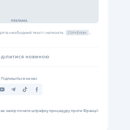
літь необхідний текст і натисніть
Ctrl+Enter
,
ОДІЛИТИСЯ НОВИНОЮ
Підпишіться на нас
має намір почати штрафну процедуру проти Франції