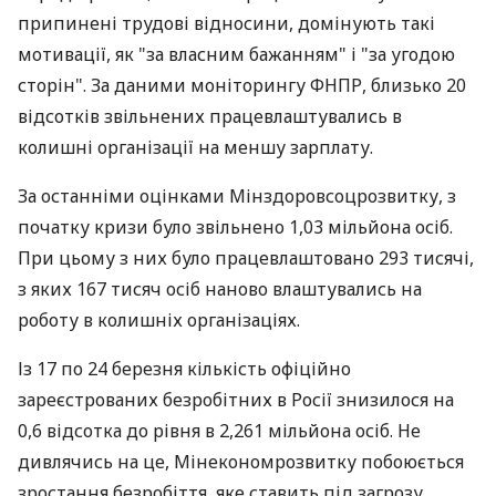
припинені трудові відносини, домінують такі
мотивації, як "за власним бажанням" і "за угодою
сторін". За даними моніторингу ФНПР, близько 20
відсотків звільнених працевлаштувались в
колишні організації на меншу зарплату.
За останніми оцінками Мінздоровсоцрозвитку, з
початку кризи було звільнено 1,03 мільйона осіб.
При цьому з них було працевлаштовано 293 тисячі,
з яких 167 тисяч осіб наново влаштувались на
роботу в колишніх організаціях.
Із 17 по 24 березня кількість офіційно
зареєстрованих безробітних в Росії знизилося на
0,6 відсотка до рівня в 2,261 мільйона осіб. Не
дивлячись на це, Мінекономрозвитку побоюється
зростання безробіття, яке ставить під загрозу