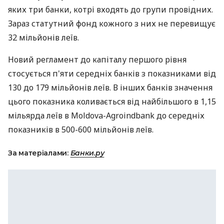
яких три банки, котрі входять до групи провідних.
Зараз статутний фонд кожного з них не перевищує
32 мільйонів леїв.
Новий регламент до капіталу першого рівня
стосується п'яти середніх банків з показниками від
130 до 179 мільйонів леїв. В інших банків значення
цього показника коливається від найбільшого в 1,15
мільярда леїв в Moldova-Agroindbank до середніх
показників в 500-600 мільйонів леїв.
За матеріалами:
Банки.ру