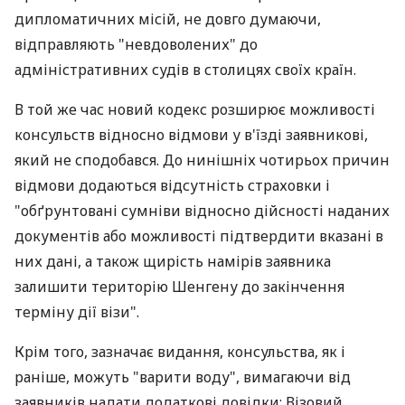
дипломатичних місій, не довго думаючи,
відправляють "невдоволених" до
адміністративних судів в столицях своїх країн.
В той же час новий кодекс розширює можливості
консульств відносно відмови у в'їзді заявникові,
який не сподобався. До нинішніх чотирьох причин
відмови додаються відсутність страховки і
"обґрунтовані сумніви відносно дійсності наданих
документів або можливості підтвердити вказані в
них дані, а також щирість намірів заявника
залишити територію Шенгену до закінчення
терміну дії візи".
Крім того, зазначає видання, консульства, як і
раніше, можуть "варити воду", вимагаючи від
заявників надати додаткові довідки: Візовий