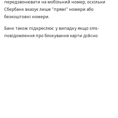
передзвонювати на мобільний номер, оскільки
Сбербанк вказує лише "прямі" номери або
безкоштовні номери.
Банк також підкреслює: у випадку якщо sms-
повідомлення про блокування карти дійсно
отримане від банку, в тексті sms-повідомлення
вказуються останні цифри номера карти. "У sms-
ках шахраїв останні цифри номера карти не
вказані, оскільки вони їм не відомі!", -
підкреслюють у Сбербанку, повідомляє ПРАЙМ-
ТАСС.
За матеріалами:
K2Kapital
ПОДІЛИТИСЯ НОВИНОЮ