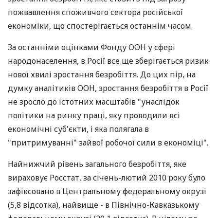
пожвавлення споживчого сектора російської
економіки, що спостерігається останнім часом.
За останніми оцінками Фонду ООН у сфері
народонаселення, в Росії все ще зберігається ризик
нової хвилі зростання безробіття. До цих пір, на
думку аналітиків ООН, зростання безробіття в Росії
не зросло до істотних масштабів "унаслідок
політики на ринку праці, яку проводили всі
економічні суб'єкти, і яка полягала в
"притримуванні" зайвої робочої сили в економіці".
Найнижчий рівень загального безробіття, яке
вираховує Росстат, за січень-лютий 2010 року було
зафіксовано в Центральному федеральному окрузі
(5,8 відсотка), найвище - в Північно-Кавказькому