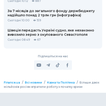
Сьогодні 10:12
887
За 7 місяців до загального фонду держбюджету
надійшло понад 2 трлн грн (інфографіка)
Сьогодні 10:00
159
Швеція передасть Україні судно, яке незаконно
вивозило зерно з окупованого Севастополя
Сьогодні 08:49
67
Підпишіться на нас
/
/
/
Finance.ua
Всі новини
Казна та Політика
Більше двох
мільйонів росіян втратили роботу з початку кризи