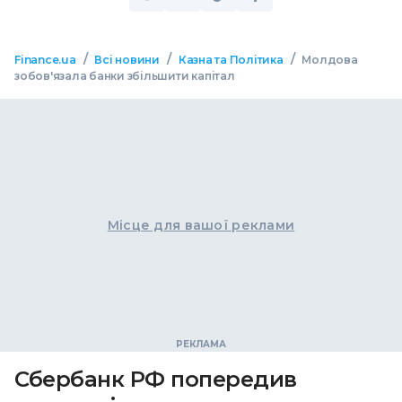
/
/
/
Finance.ua
Всі новини
Казна та Політика
Молдова
зобов'язала банки збільшити капітал
Місце для вашої реклами
Сбербанк РФ попередив