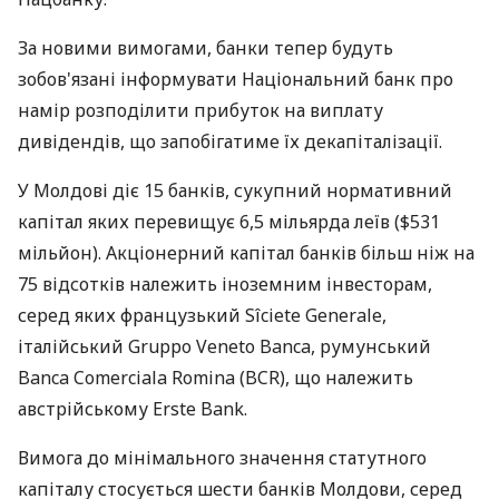
За новими вимогами, банки тепер будуть
зобов'язані інформувати Національний банк про
намір розподілити прибуток на виплату
дивідендів, що запобігатиме їх декапіталізації.
У Молдові діє 15 банків, сукупний нормативний
капітал яких перевищує 6,5 мільярда леїв ($531
мільйон). Акціонерний капітал банків більш ніж на
75 відсотків належить іноземним інвесторам,
серед яких французький Sîciete Generale,
італійський Gruppo Veneto Banca, румунський
Banca Comerciala Romina (BCR), що належить
австрійському Erste Bank.
Вимога до мінімального значення статутного
капіталу стосується шести банків Молдови, серед