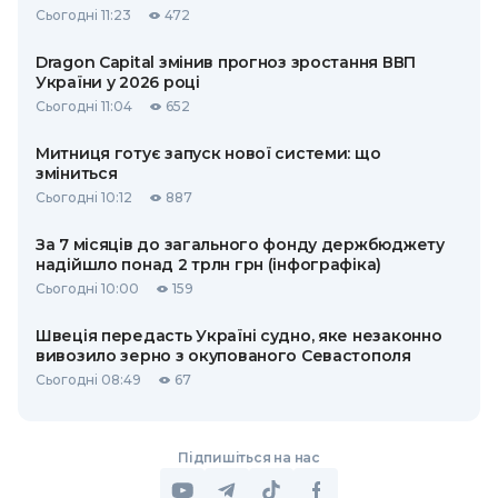
Сьогодні 11:23
472
Dragon Capital змінив прогноз зростання ВВП
України у 2026 році
Сьогодні 11:04
652
Митниця готує запуск нової системи: що
зміниться
Сьогодні 10:12
887
За 7 місяців до загального фонду держбюджету
надійшло понад 2 трлн грн (інфографіка)
Сьогодні 10:00
159
Швеція передасть Україні судно, яке незаконно
вивозило зерно з окупованого Севастополя
Сьогодні 08:49
67
Підпишіться на нас