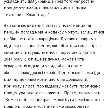
ускладнить для українців і без того непростий
процес отримання шенгенських віз, пише
тижневик "Коментарі:".
Як зазначає видання, багато з позитивних на
перший погляд новин кодексу можуть залишитися
не більше ніж деклараціями. До таких, зокрема,
відноситься положення, яке нібито захищає права
заявників (набуває чинності через рік, 5 квітня
2011 року). Як пише видання, можливість
оскарження відмови у видачі візи стане
обов'язковою для всіх країн Шенгенської зони (до
цих пір декілька країн цього не дозволяли),
причому в листі про відмову має бути прописана
процедура такого оскарження. Проте, зазначають
"Коментарі:", як це право може бути реалізоване на
практиці можна побачити вже зараз: багато