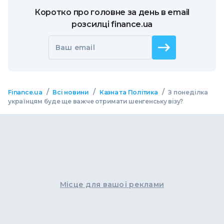
Коротко про головне за день в email
розсилці finance.ua
Ваш email
/
/
/
Finance.ua
Всі новини
Казна та Політика
З понеділка
українцям буде ще важче отримати шенгенську візу?
Місце для вашої реклами