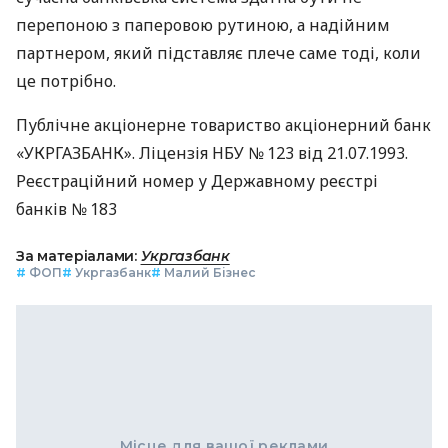
перепоною з паперовою рутиною, а надійним
партнером, який підставляє плече саме тоді, коли
це потрібно.
Публічне акціонерне товариство акціонерний банк
«УКРГАЗБАНК». Ліцензія НБУ № 123 від 21.07.1993.
Реєстраційний номер у Державному реєстрі
банків № 183
За матеріалами:
Укргазбанк
#
ФОП
#
Укргазбанк
#
Малий Бізнес
Місце для вашої реклами