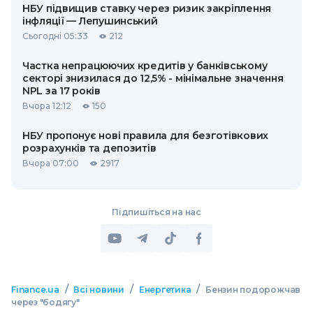
НБУ підвищив ставку через ризик закріплення
інфляції — Лепушинський
Сьогодні 05:33
212
Частка непрацюючих кредитів у банківському
секторі знизилася до 12,5% - мінімальне значення
NPL за 17 років
Вчора 12:12
150
НБУ пропонує нові правила для безготівкових
розрахунків та депозитів
Вчора 07:00
2917
Підпишіться на нас
/
/
/
Finance.ua
Всі новини
Енергетика
Бензин подорожчав
через "бодягу"