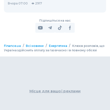
Вчора 07:00
2917
Підпишіться на нас
/
/
/
Finance.ua
Всі новини
Енергетика
Клюєв розповів, що
Україна здійснить оплату за газ вчасно і в повному обсязі
Місце для вашої реклами