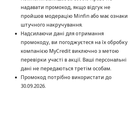
надавати промокод, якщо відгук не
пройшов модерацію Minfin або має ознаки
штучного накручування.
Надсилаючи дані для отримання
промокоду, ви погоджуєтеся на їх обробку
компанією MyCredit виключно з метою
перевірки участі в акції. Ваші персональні
дані не передаються третім особам.
Промокод потрібно використати до
30.09.2026.
Дякуємо, що обираєте MyCredit і ділитеся своїми
враженнями. Ваша думка допомагає нам ставати
кращими!
Офіційні правила акції