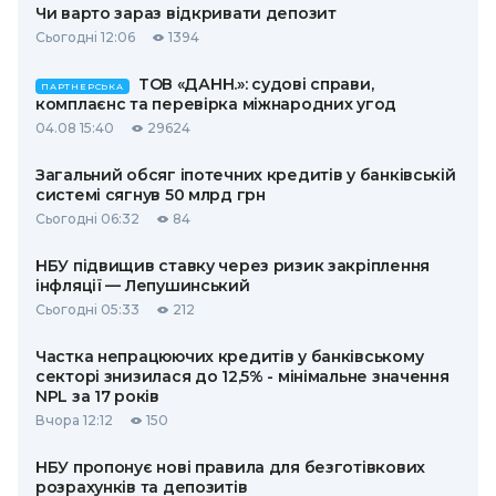
Чи варто зараз відкривати депозит
Сьогодні 12:06
1394
ТОВ «ДАНН.»: судові справи,
ПАРТНЕРСЬКА
комплаєнс та перевірка міжнародних угод
04.08 15:40
29624
Загальний обсяг іпотечних кредитів у банківській
системі сягнув 50 млрд грн
Сьогодні 06:32
84
НБУ підвищив ставку через ризик закріплення
інфляції — Лепушинський
Сьогодні 05:33
212
Частка непрацюючих кредитів у банківському
секторі знизилася до 12,5% - мінімальне значення
NPL за 17 років
Вчора 12:12
150
НБУ пропонує нові правила для безготівкових
розрахунків та депозитів