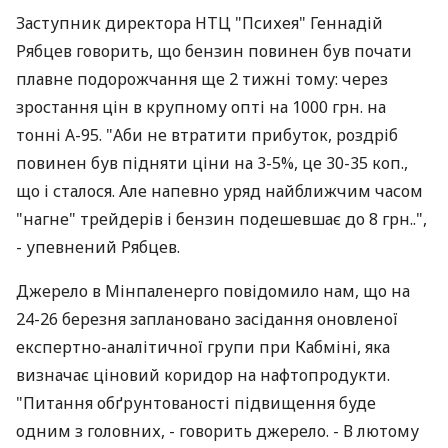
Заступник директора НТЦ "Психея" Геннадій
Рябцев говорить, що бензин повинен був почати
плавне подорожчання ще 2 тижні тому: через
зростання цін в крупному опті на 1000 грн. на
тонні А-95. "Аби не втратити прибуток, роздріб
повинен був підняти ціни на 3-5%, це 30-35 коп.,
що і сталося. Але напевно уряд найближчим часом
"нагне" трейдерів і бензин подешевшає до 8 грн..",
- упевнений Рябцев.
Джерело в Мінпаленерго повідомило нам, що на
24-26 березня заплановано засідання оновленої
експертно-аналітичної групи при Кабміні, яка
визначає ціновий коридор на нафтопродукти.
"Питання обґрунтованості підвищення буде
одним з головних, - говорить джерело. - В лютому