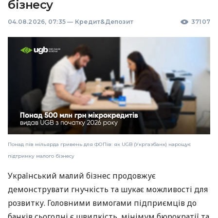
бізнесу
04.08.2026, 07:35
—
Кредит&Депозит
37107
Понад пів мільярда гривень для ФОПів: як UGB (Укргазбанк) нарощує
підтримку малого бізнесу
Український малий бізнес продовжує
демонструвати гнучкість та шукає можливості для
розвитку. Головними вимогами підприємців до
банків сьогодні є швидкість, мінімум бюрократії та