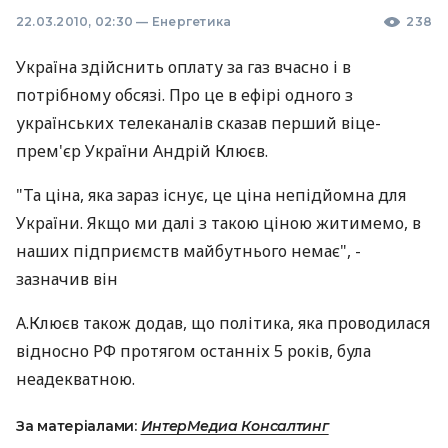
22.03.2010, 02:30
—
Енергетика
238
Україна здійснить оплату за газ вчасно і в
потрібному обсязі. Про це в ефірі одного з
українських телеканалів сказав перший віце-
прем'єр України Андрій Клюєв.
"Та ціна, яка зараз існує, це ціна непідйомна для
України. Якщо ми далі з такою ціною житимемо, в
наших підприємств майбутнього немає", -
зазначив він
А.Клюєв також додав, що політика, яка проводилася
відносно РФ протягом останніх 5 років, була
неадекватною.
За матеріалами:
ИнтерМедиа Консалтинг