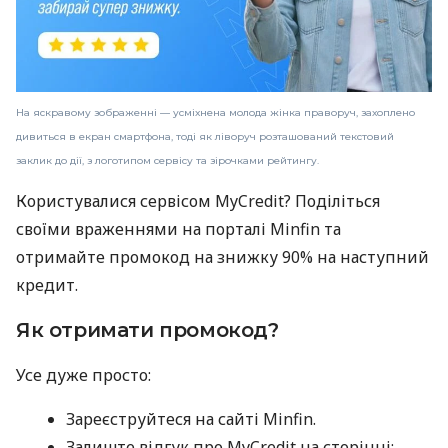
На яскравому зображенні — усміхнена молода жінка праворуч, захоплено
дивиться в екран смартфона, тоді як ліворуч розташований текстовий
заклик до дії, з логотипом сервісу та зірочками рейтингу.
Користувалися сервісом MyCredit? Поділіться
своїми враженнями на порталі Minfin та
отримайте промокод на знижку 90% на наступний
кредит.
Як отримати промокод?
Усе дуже просто:
Зареєструйтеся на сайті Minfin.
Залиште відгук про MyCredit на сторінці: