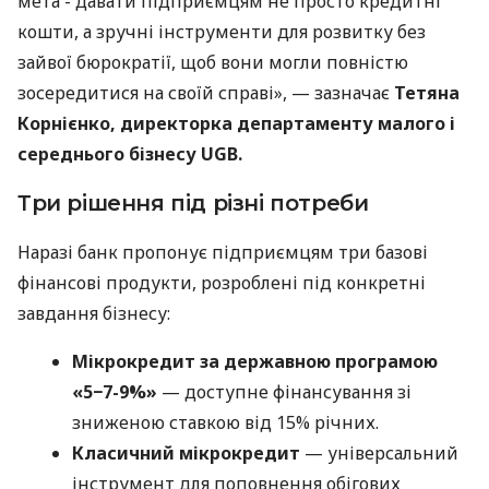
мета - давати підприємцям не просто кредитні
кошти, а зручні інструменти для розвитку без
зайвої бюрократії, щоб вони могли повністю
зосередитися на своїй справі», — зазначає
Тетяна
Корнієнко, директорка департаменту малого і
середнього бізнесу UGB.
Три рішення під різні потреби
Наразі банк пропонує підприємцям три базові
фінансові продукти, розроблені під конкретні
завдання бізнесу:
Мікрокредит за державною програмою
«5−7-9%»
— доступне фінансування зі
зниженою ставкою від 15% річних.
Класичний мікрокредит
— універсальний
інструмент для поповнення обігових