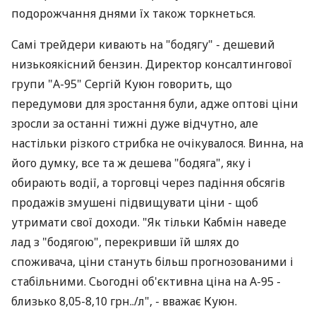
подорожчання днями їх також торкнеться.
Самі трейдери кивають на "бодягу" - дешевий
низькоякісний бензин. Директор консалтингової
групи "А-95" Сергій Куюн говорить, що
передумови для зростання були, адже оптові ціни
зросли за останні тижні дуже відчутно, але
настільки різкого стрибка не очікувалося. Винна, на
його думку, все та ж дешева "бодяга", яку і
обирають водії, а торговці через падіння обсягів
продажів змушені підвищувати ціни - щоб
утримати свої доходи. "Як тільки Кабмін наведе
лад з "бодягою", перекривши їй шлях до
споживача, ціни стануть більш прогнозованими і
стабільними. Сьогодні об'єктивна ціна на А-95 -
близько 8,05-8,10 грн../л", - вважає Куюн.