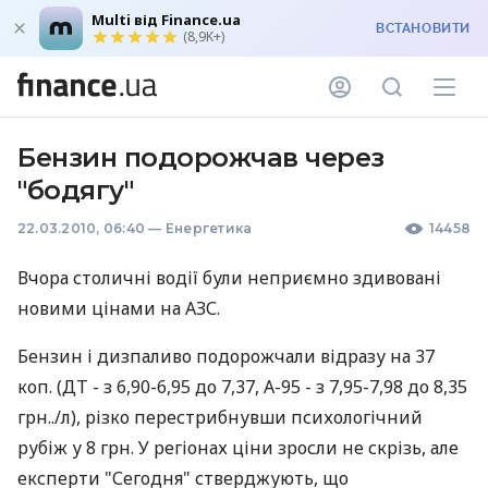
Multi від Finance.ua
ВСТАНОВИТИ
(8,9K+)
Бензин подорожчав через
"бодягу"
22.03.2010, 06:40
—
Енергетика
14458
Вчора столичні водії були неприємно здивовані
новими цінами на АЗС.
Бензин і дизпаливо подорожчали відразу на 37
коп. (ДТ - з 6,90-6,95 до 7,37, А-95 - з 7,95-7,98 до 8,35
грн../л), різко перестрибнувши психологічний
рубіж у 8 грн. У регіонах ціни зросли не скрізь, але
експерти "Сегодня" стверджують, що