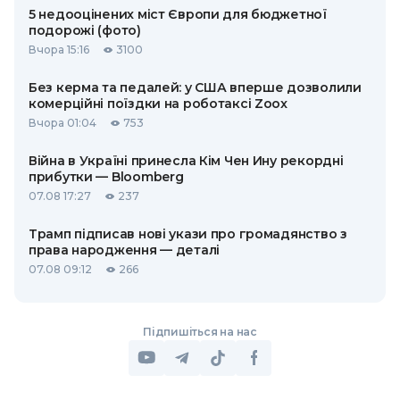
5 недооцінених міст Європи для бюджетної
подорожі (фото)
Вчора 15:16
3100
Без керма та педалей: у США вперше дозволили
комерційні поїздки на роботаксі Zoox
Вчора 01:04
753
Війна в Україні принесла Кім Чен Ину рекордні
прибутки — Bloomberg
07.08 17:27
237
Трамп підписав нові укази про громадянство з
права народження — деталі
07.08 09:12
266
Підпишіться на нас