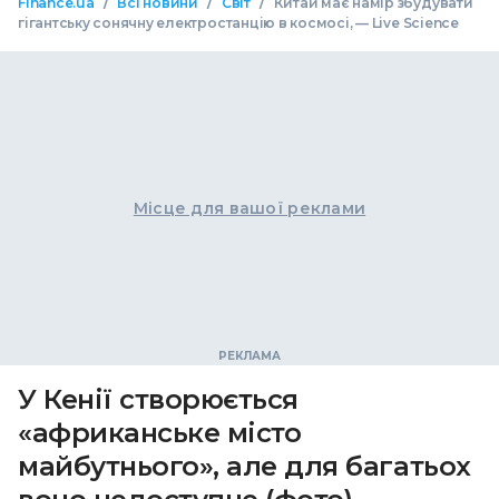
/
/
/
Finance.ua
Всі новини
Світ
Китай має намір збудувати
гігантську сонячну електростанцію в космосі, — Live Science
Місце для вашої реклами
У Кенії створюється
«африканське місто
майбутнього», але для багатьох