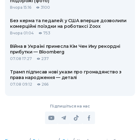
подорожі (фото)
Вчора 15:16
3100
Без керма та педалей: у США вперше дозволили
комерційні поїздки на роботаксі Zoox
Вчора 01:04
753
Війна в Україні принесла Кім Чен Ину рекордні
прибутки — Bloomberg
07.08 17:27
237
Трамп підписав нові укази про громадянство з
права народження — деталі
07.08 09:12
266
Підпишіться на нас