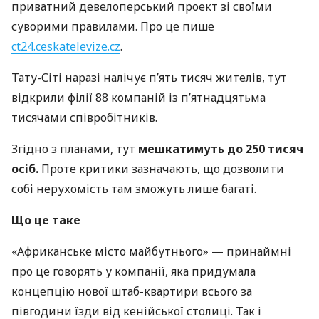
приватний девелоперський проект зі своїми
суворими правилами. Про це пише
ct24.ceskatelevize.cz
.
Тату-Сіті наразі налічує п’ять тисяч жителів, тут
відкрили філії 88 компаній із п’ятнадцятьма
тисячами співробітників.
Згідно з планами, тут
мешкатимуть до 250 тисяч
осіб.
Проте критики зазначають, що дозволити
собі нерухомість там зможуть лише багаті.
Що це таке
«Африканське місто майбутнього» — принаймні
про це говорять у компанії, яка придумала
концепцію нової штаб-квартири всього за
півгодини їзди від кенійської столиці. Так і