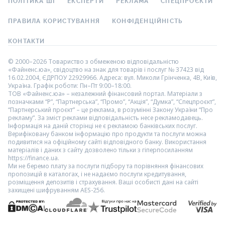
ПОЛІТИКА ШІ
ЕКСПЕРТИ
РЕКЛАМА
СПЕЦПРОЄКТИ
ПРАВИЛА КОРИСТУВАННЯ
КОНФІДЕНЦІЙНІСТЬ
КОНТАКТИ
© 2000–2026 Товариство з обмеженою відповідальністю
«Файненс.юа», свідоцтво на знак для товарів і послуг № 37423 від
16.02.2004, ЄДРПОУ 22929966. Адреса: вул. Миколи Грінченка, 4В, Київ,
Україна. Графік роботи: Пн–Пт 9:00–18:00.
ТОВ «Файненс.юа» – незалежний фінансовий портал. Матеріали з
позначками “Р”, “Партнерська”, “Промо”, “Акція”, “Думка”, “Спецпроєкт”,
“Партнерський проєкт” – це реклама, в розумінні Закону України “Про
рекламу”. За зміст реклами відповідальність несе рекламодавець.
Інформація на даній сторінці не є рекламою банківських послуг.
Верифіковану банком інформацію про продукти та послуги можна
подивитися на офіційному сайті відповідного банку. Використання
матеріалів і даних з сайту дозволено тільки з гіперпосиланням
https://finance.ua.
Ми не беремо плату за послуги підбору та порівняння фінансових
пропозицій в каталогах, і не надаємо послуги кредитування,
розміщення депозитів і страхування. Ваші особисті дані на сайті
захищені шифруванням AES-256.