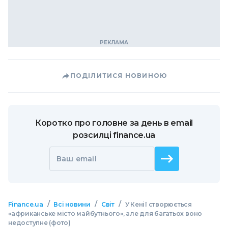
ПОДІЛИТИСЯ НОВИНОЮ
Коротко про головне за день в email
розсилці finance.ua
Ваш email
/
/
/
Finance.ua
Всі новини
Світ
У Кенії створюється
«африканське місто майбутнього», але для багатьох воно
недоступне (фото)