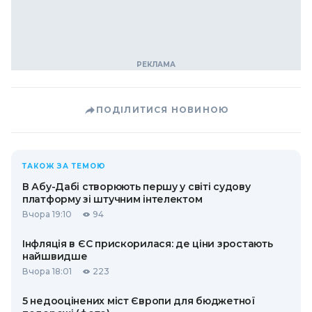
ПОДІЛИТИСЯ НОВИНОЮ
ТАКОЖ ЗА ТЕМОЮ
В Абу-Дабі створюють першу у світі судову
платформу зі штучним інтелектом
Вчора 19:10
94
Інфляція в ЄС прискорилася: де ціни зростають
найшвидше
Вчора 18:01
223
5 недооцінених міст Європи для бюджетної