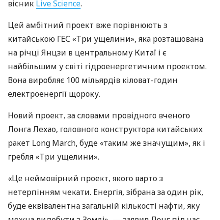
вісник
Live Science
.
Цей амбітний проект вже порівнюють з
китайською ГЕС «Три ущелини», яка розташована
на річці Янцзи в центральному Китаї і є
найбільшим у світі гідроенергетичним проектом.
Вона виробляє 100 мільярдів кіловат-годин
електроенергії щороку.
Новий проект, за словами провідного вченого
Лонга Лехао, головного конструктора китайських
ракет Long March, буде «таким же значущим», як і
гребля «Три ущелини».
«Це неймовірний проект, якого варто з
нетерпінням чекати. Енергія, зібрана за один рік,
буде еквівалентна загальній кількості нафти, яку
можна видобути з Землі», — заявив Лонг під час