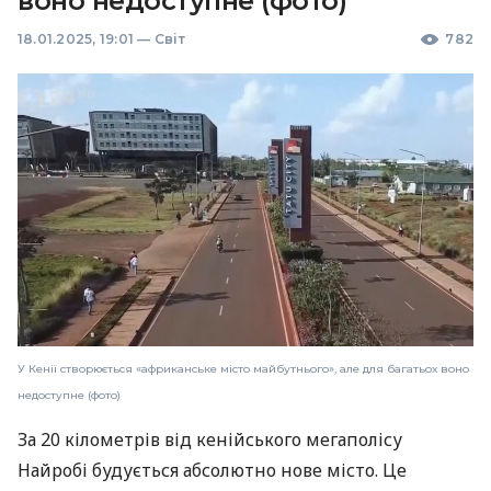
воно недоступне (фото)
18.01.2025, 19:01
—
Світ
782
У Кенії створюється «африканське місто майбутнього», але для багатьох воно
недоступне (фото)
За 20 кілометрів від кенійського мегаполісу
Найробі будується абсолютно нове місто. Це