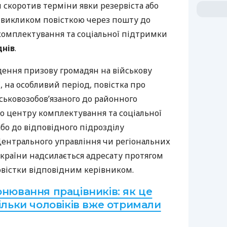
и скоротив терміни явки резервіста або
а викликом повісткою через пошту до
комплектування та соціальної підтримки
днів
.
дення призову громадян на військову
ї, на особливий період, повістка про
йськовозобов’язаного до районного
го центру комплектування та соціальної
або до відповідного підрозділу
Центрального управління чи регіональних
України надсилається адресату протягом
овістки відповідним керівником.
нювання працівників: як це
ільки чоловіків вже отримали