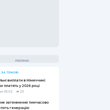
 ЗА ТЕМОЮ
льні виплати в Німеччині:
ки платять у 2026 році
ні 05:02
23
не затемнення тимчасово
тить генерацію