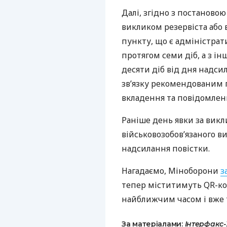
Далі, згідно з постаново
викликом резервіста або 
пункту, що є адміністрат
протягом семи діб, а з і
десяти діб від дня надси
зв’язку рекомендованим
вкладення та повідомлен
Раніше день явки за викл
військовозобов’язаного ви
надсилання повістки.
Нагадаємо, Міноборони
з
тепер міститимуть QR-ко
найближчим часом і вже 
За матеріалами:
Інтерфакс