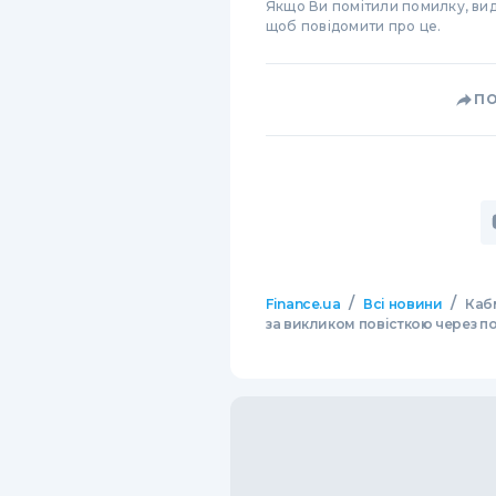
Якщо Ви помітили помилку, виді
щоб повідомити про це.
П
/
/
Finance.ua
Всі новини
Каб
за викликом повісткою через по