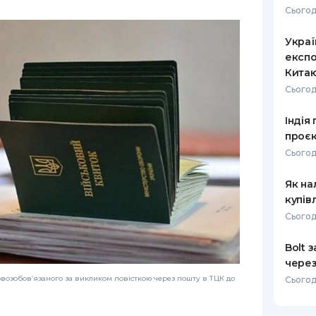
Сьогод
РЕЙТИНГ ДЕБЕТОВИХ
ПУТІВНИ
КАРТОК
СТРАХУ
Украї
експо
ЩОМІСЯЧНИЙ ОГЛЯД
ВСІ СТРА
Кита
КЕШБЕКУ
Сьогод
СТРАХОВ
ПУТІВНИКИ ПО
Індія
БАНКІВСЬКИХ КАРТКАХ
ВІДГУКИ
КОМПАНІ
проєк
Сьогод
ДОСТАВК
Як на
КОНТАКТ
купів
Сьогод
Bolt 
через
возобов’язаного за викликом повісткою через пошту в ТЦК до
Сьогод