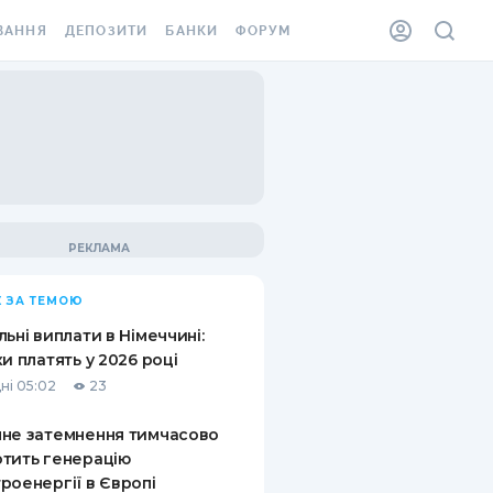
ВАННЯ
ДЕПОЗИТИ
БАНКИ
ФОРУМ
ІЛКА
ВСІ ДЕПОЗИТИ
ВСІ БАНКИ
АННЯ ЖИТЛА ВІД
ДЕПОЗИТИ В USD
ВІДГУКИ ПРО БАНКИ
 ШАХЕДІВ
ДЕПОЗИТИ В EUR
МІКРОФІНАНСОВІ
ХОВКА ЗА КОРДОН
ОРГАНІЗАЦІЇ
БОНУС ДО ДЕПОЗИТІВ
ВІДГУКИ ПРО МФО
УМОВИ АКЦІЇ
КАРТА
 ЗА ТЕМОЮ
ПИТАННЯ ТА ВІДПОВІДІ
ННА ВІНЬЄТКА
льні виплати в Німеччині:
ДЕПОЗИТНИЙ КАЛЬКУЛЯТОР
ки платять у 2026 році
 СПІВРОБІТНИКІВ
ні 05:02
23
ПУТІВНИКИ ПО
SSISTANCE
ЗАОЩАДЖЕННЯМ
не затемнення тимчасово
тить генерацію
АННЯ ВІД
роенергії в Європі
Х ВИПАДКІВ