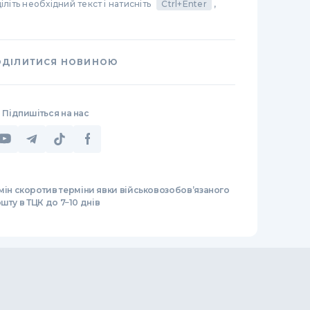
літь необхідний текст і натисніть
Ctrl+Enter
,
ОДІЛИТИСЯ НОВИНОЮ
Підпишіться на нас
мін скоротив терміни явки військовозобов’язаного
шту в ТЦК до 7−10 днів