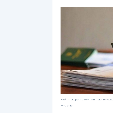
Кабмін скоротив терміни явки військо
7−10 днів