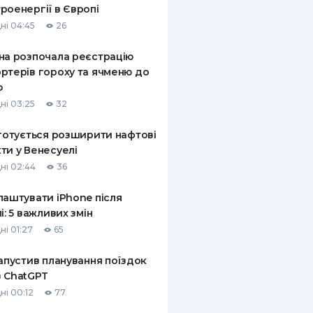
роенергії в Європі
ні 04:45
26
на розпочала реєстрацію
ртерів гороху та ячменю до
ю
ні 03:25
32
 готується розширити нафтові
ти у Венесуелі
ні 02:44
36
лаштувати iPhone після
лі: 5 важливих змін
ні 01:27
65
запустив планування поїздок
 ChatGPT
ні 00:12
77