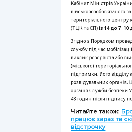
Кабінет Міністрів Україн
військовозобов’язаного з
територіального центру 
(ТЦК та СП)
із 14 до 7−10 
Згідно з Порядком прове
службу під час мобілізаці
виклик резервіста або ві
(міського) територіально
підтримки, його відділу 
розвідувальних органів, 
органів Служби безпеки 
48 годин після підпису п
Читайте також:
Бро
працює зараз та ск
відстрочку