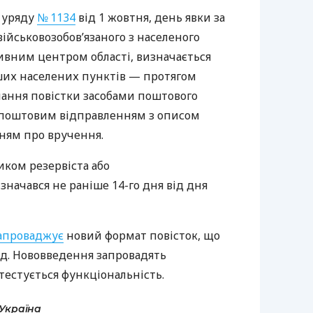
ю уряду
№ 1134
від 1 жовтня, день явки за
військовозобов’язаного з населеного
ивним центром області, визначається
нших населених пунктів — протягом
лання повістки засобами поштового
 поштовим відправленням з описом
ням про вручення.
иком резервіста або
значався не раніше 14-го дня від дня
апроваджує
новий формат повісток, що
д. Нововведення запровадять
тестується функціональність.
-Україна