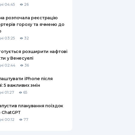
ні 04:45
26
КИ ПО
ВАННЮ
на розпочала реєстрацію
ртерів гороху та ячменю до
ХОВІ ПОЛІСИ
ю
ні 03:25
32
І КОМПАНІЇ
 готується розширити нафтові
 ПРО СТРАХОВІ
Ї
ти у Венесуелі
ні 02:44
36
А І ОПЛАТА
лаштувати iPhone після
И
лі: 5 важливих змін
ні 01:27
65
запустив планування поїздок
 ChatGPT
ні 00:12
77