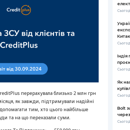
елект
Сьогод
Украї
експо
Кита
Сьогод
Індія
проєк
Сьогод
Як на
купів
reditPlus перерахувала близько 2 млн грн
Сьогод
 місяця, як завжди, підтримували надійні
Bolt 
 допомагати тим, хто цього найбільше
через
куди та на що переказали суми.
Сьогод