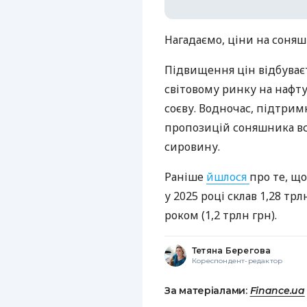
Нагадаємо, ціни на соня
Підвищення цін відбуваєт
світовому ринку на нафту
соєву. Водночас, підтрим
пропозицій соняшника все
сировину.
Раніше
йшлося
про те, щ
у 2025 році склав 1,28 тр
роком (1,2 трлн грн).
Тетяна Берегова
Кореспондент-редактор
За матеріалами:
Finance.ua