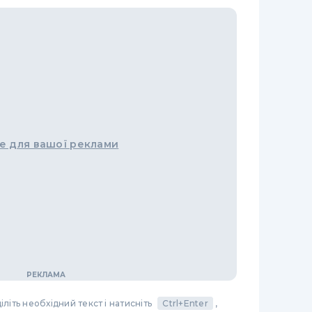
е для вашої реклами
літь необхідний текст і натисніть
Ctrl+Enter
,