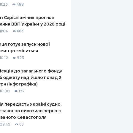
11:23
488
КИ ПО
ВАННЮ
n Capital змінив прогноз
ання ВВП України у 2026 році
ХОВІ ПОЛІСИ
11:04
663
І КОМПАНІЇ
ця готує запуск нової
ми: що зміниться
 ПРО СТРАХОВІ
Ї
10:12
923
А І ОПЛАТА
місяців до загального фонду
бюджету надійшло понад 2
И
грн (інфографіка)
10:00
177
я передасть Україні судно,
езаконно вивозило зерно з
ваного Севастополя
08:49
69