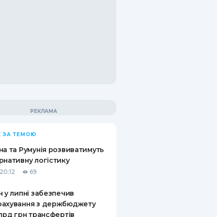
 ЗА ТЕМОЮ
на та Румунія розвиватимуть
рнативну логістику
20:12
69
н у липні забезпечив
рахування з держбюджету
млрд грн трансфертів