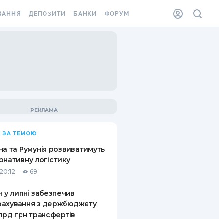
ВАННЯ
ДЕПОЗИТИ
БАНКИ
ФОРУМ
ІЛКА
ВСІ ДЕПОЗИТИ
ВСІ БАНКИ
АННЯ ЖИТЛА ВІД
ДЕПОЗИТИ В USD
ВІДГУКИ ПРО БАНКИ
 ШАХЕДІВ
ДЕПОЗИТИ В EUR
МІКРОФІНАНСОВІ
ХОВКА ЗА КОРДОН
ОРГАНІЗАЦІЇ
БОНУС ДО ДЕПОЗИТІВ
ВІДГУКИ ПРО МФО
УМОВИ АКЦІЇ
КАРТА
 ЗА ТЕМОЮ
ПИТАННЯ ТА ВІДПОВІДІ
ННА ВІНЬЄТКА
на та Румунія розвиватимуть
ДЕПОЗИТНИЙ КАЛЬКУЛЯТОР
рнативну логістику
 СПІВРОБІТНИКІВ
20:12
69
ПУТІВНИКИ ПО
SSISTANCE
ЗАОЩАДЖЕННЯМ
н у липні забезпечив
рахування з держбюджету
АННЯ ВІД
млрд грн трансфертів
Х ВИПАДКІВ