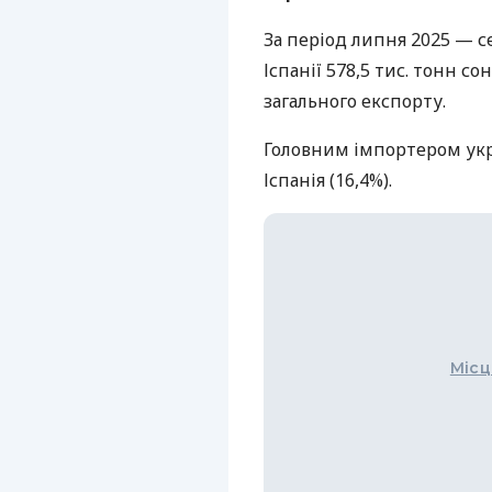
За період липня 2025 — с
Іспанії 578,5 тис. тонн с
загального експорту.
Головним імпортером ук
Іспанія (16,4%).
Місц