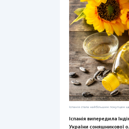
Іспанія стала найбільшим покупцем ще
Іспанія випередила Інді
України соняшникової ол