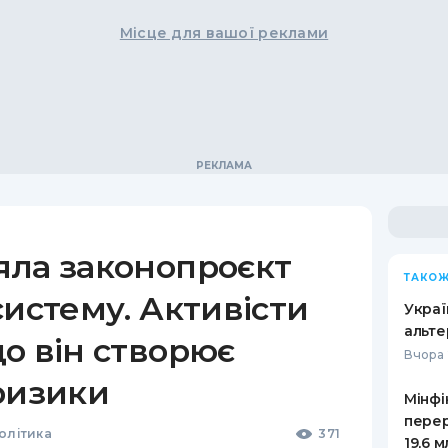
Місце для вашої реклами
яла законопроєкт
ТАКОЖ
систему. Активісти
Украї
альте
о він створює
Вчора 
ризики
Мінфі
пере
Політика
371
19,6 