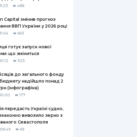
11:23
488
n Capital змінив прогноз
ання ВВП України у 2026 році
11:04
663
ця готує запуск нової
ми: що зміниться
10:12
923
місяців до загального фонду
бюджету надійшло понад 2
грн (інфографіка)
10:00
177
я передасть Україні судно,
езаконно вивозило зерно з
ваного Севастополя
08:49
69