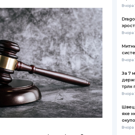
Вчора 
Drago
зрост
Вчора 
Митни
систе
Вчора 
За 7 
держ
трлн 
Вчора 
Швеці
яке н
окупо
Вчора 