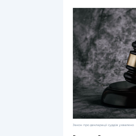
Закон про декларації суддів ухвалено