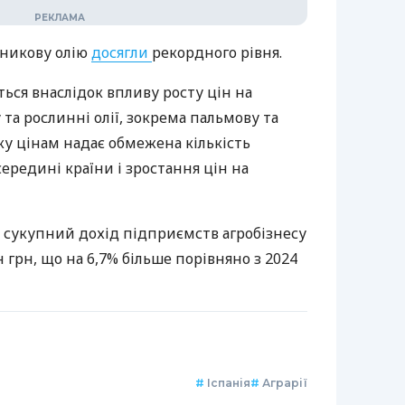
шникову олію
досягли
рекордного рівня.
ься внаслідок впливу росту цін на
 та рослинні олії, зокрема пальмову та
ку цінам надає обмежена кількість
редині країни і зростання цін на
о сукупний дохід підприємств агробізнесу
лн грн, що на 6,7% більше порівняно з 2024
#
Іспанія
#
Аграрії