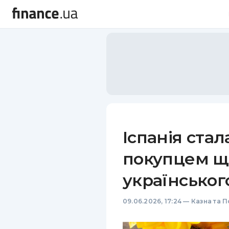
Іспанія ста
покупцем щ
українськог
09.06.2026, 17:24
—
Казна та П