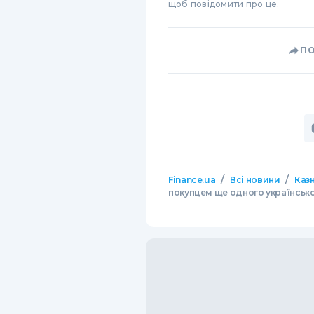
щоб повідомити про це.
П
/
/
Finance.ua
Всі новини
Казн
покупцем ще одного українськ