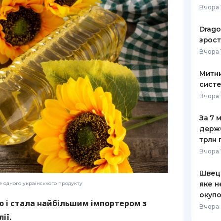
Вчора 
РЕЙТИНГ ДЕБЕТОВИХ
ПУТІВНИ
КАРТОК
СТРАХУ
Drago
зрост
ЩОМІСЯЧНИЙ ОГЛЯД
ВСІ СТРА
Вчора 
КЕШБЕКУ
СТРАХОВ
Митни
ПУТІВНИКИ ПО
систе
БАНКІВСЬКИХ КАРТКАХ
ВІДГУКИ
КОМПАНІ
Вчора 
ДОСТАВК
За 7 
держ
КОНТАКТ
трлн 
Вчора 
Швеці
яке н
 одного українського продукту
окупо
ю і стала найбільшим імпортером з
Вчора 
ії.