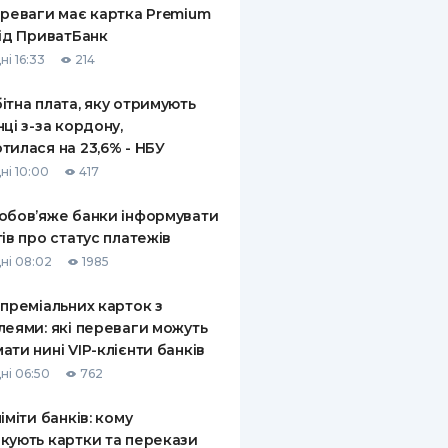
ереваги має картка Premium
від ПриватБанк
ні 16:33
214
ітна плата, яку отримують
нці з-за кордону,
тилася на 23,6% - НБУ
ні 10:00
417
обов’яже банки інформувати
тів про статус платежів
ні 08:02
1985
 преміальних карток з
леями: які переваги можуть
ати нині VIP-клієнти банків
ні 06:50
762
ліміти банків: кому
кують картки та перекази