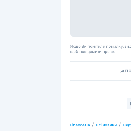
Якщо Ви помітили помилку, виді
щоб повідомити про це.
П
/
/
Finance.ua
Всі новини
Нер