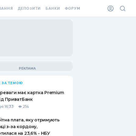
ВАННЯ
ДЕПОЗИТИ
БАНКИ
ФОРУМ
ІЛКА
ВСІ ДЕПОЗИТИ
ВСІ БАНКИ
АННЯ ЖИТЛА ВІД
ДЕПОЗИТИ В USD
ВІДГУКИ ПРО БАНКИ
 ШАХЕДІВ
ДЕПОЗИТИ В EUR
МІКРОФІНАНСОВІ
ХОВКА ЗА КОРДОН
ОРГАНІЗАЦІЇ
БОНУС ДО ДЕПОЗИТІВ
ВІДГУКИ ПРО МФО
УМОВИ АКЦІЇ
КАРТА
 ЗА ТЕМОЮ
ПИТАННЯ ТА ВІДПОВІДІ
ННА ВІНЬЄТКА
ереваги має картка Premium
ДЕПОЗИТНИЙ КАЛЬКУЛЯТОР
від ПриватБанк
 СПІВРОБІТНИКІВ
ні 16:33
214
ПУТІВНИКИ ПО
SSISTANCE
ЗАОЩАДЖЕННЯМ
ітна плата, яку отримують
нці з-за кордону,
АННЯ ВІД
тилася на 23,6% - НБУ
Х ВИПАДКІВ