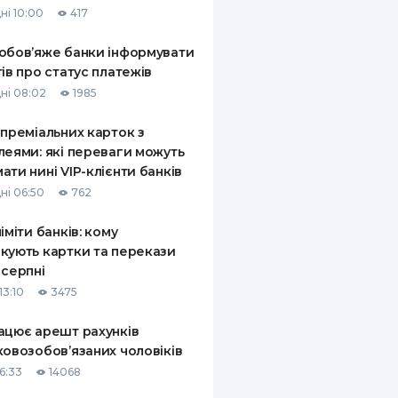
ні 10:00
417
КИ ПО
ВАННЮ
обов’яже банки інформувати
тів про статус платежів
ХОВІ ПОЛІСИ
ні 08:02
1985
І КОМПАНІЇ
 преміальних карток з
леями: які переваги можуть
 ПРО СТРАХОВІ
Ї
ати нині VIP-клієнти банків
ні 06:50
762
А І ОПЛАТА
ліміти банків: кому
И
кують картки та перекази
 серпні
13:10
3475
ацює арешт рахунків
ковозобов’язаних чоловіків
6:33
14068