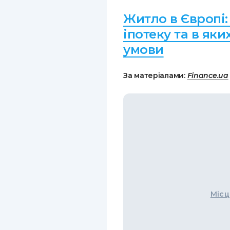
Житло в Європі:
іпотеку та в яки
умови
За матеріалами:
Finance.ua
Місц