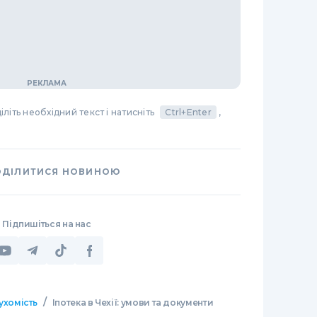
літь необхідний текст і натисніть
Ctrl+Enter
,
ОДІЛИТИСЯ НОВИНОЮ
Підпишіться на нас
/
ухомість
Іпотека в Чехії: умови та документи