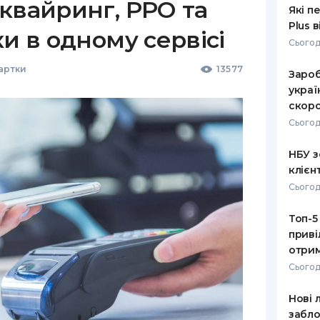
квайринг, РРО та
Які п
Plus 
ки в одному сервісі
Сьогод
Картки
13577
Зароб
украї
скоро
Сьогод
НБУ з
клієн
Сьогод
Топ-5
приві
отрим
Сьогод
Нові 
забло