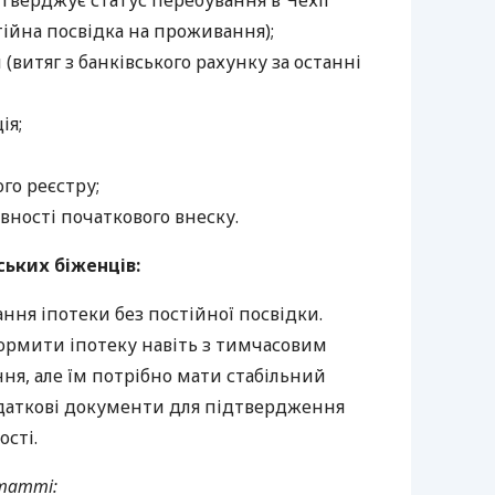
тверджує статус перебування в Чехії
тійна посвідка на проживання);
(витяг з банківського рахунку за останні
ія;
го реєстру;
ності початкового внеску.
ських біженців:
ня іпотеки без постійної посвідки.
ормити іпотеку навіть з тимчасовим
ня, але їм потрібно мати стабільний
одаткові документи для підтвердження
ості.
татті: