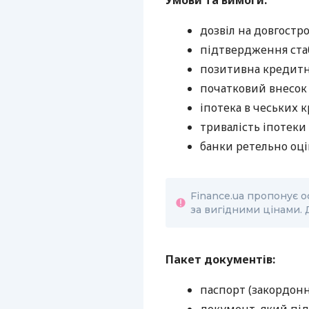
Умови та вимоги:
дозвіл на довгостр
підтвердження стаб
позитивна кредитна
початковий внесок 
іпотека в чеських к
тривалість іпотеки 
банки ретельно оц
Finance.ua пропонує 
за вигідними цінами. 
Пакет документів:
паспорт (закордонн