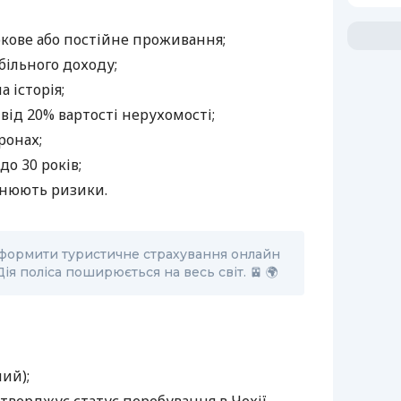
окове або постійне проживання;
ільного доходу;
 історія;
від 20% вартості нерухомості;
ронах;
до 30 років;
інюють ризики.
оформити туристичне страхування онлайн
Дія поліса поширюється на весь світ.
🚈 🌍
ий);