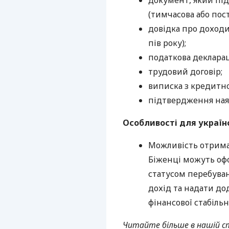
документ, який під
(тимчасова або пос
довідка про доходи 
пів року);
податкова декларац
трудовий договір;
виписка з кредитно
підтвердження наяв
Особливості для україн
Можливість отриман
Біженці можуть оф
статусом перебуван
дохід та надати д
фінансової стабільн
Читайте більше в нашій с