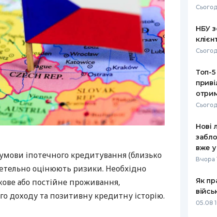
Сьогод
РЕЙТИНГ ДЕБЕТОВИХ
ПУТІВНИ
КАРТОК
СТРАХУ
НБУ з
клієн
ЩОМІСЯЧНИЙ ОГЛЯД
ВСІ СТРА
Сьогод
КЕШБЕКУ
СТРАХОВ
Топ-5
ПУТІВНИКИ ПО
приві
БАНКІВСЬКИХ КАРТКАХ
ВІДГУКИ
КОМПАНІ
отрим
Сьогод
ДОСТАВК
Нові 
КОНТАКТ
забло
вже у
 умови іпотечного кредитування (близько
Вчора 
ретельно оцінюють ризики. Необхідно
Як пр
кове або постійне проживання,
війсь
го доходу та позитивну кредитну історію.
05.08 1