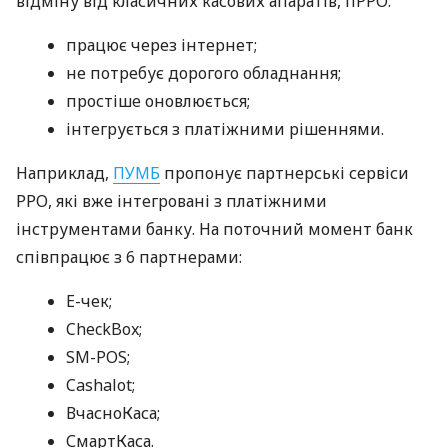
відміну від класичних касових апаратів, пРРО:
працює через інтернет;
не потребує дорогого обладнання;
простіше оновлюється;
інтегрується з платіжними рішеннями.
Наприклад,
ПУМБ
пропонує партнерські сервіси
РРО, які вже інтегровані з платіжними
інструментами банку. На поточний момент банк
співпрацює з 6 партнерами:
E-чек;
CheckBox;
SM-POS;
Cashalot;
ВчасноКаса;
СмартКаса.