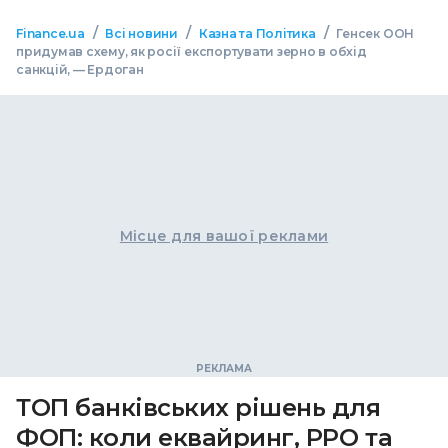
/
/
/
Finance.ua
Всі новини
Казна та Політика
Генсек ООН
придумав схему, як росії експортувати зерно в обхід
санкцій, — Ердоган
Місце для вашої реклами
ТОП банківських рішень для
ФОП: коли еквайринг, РРО та