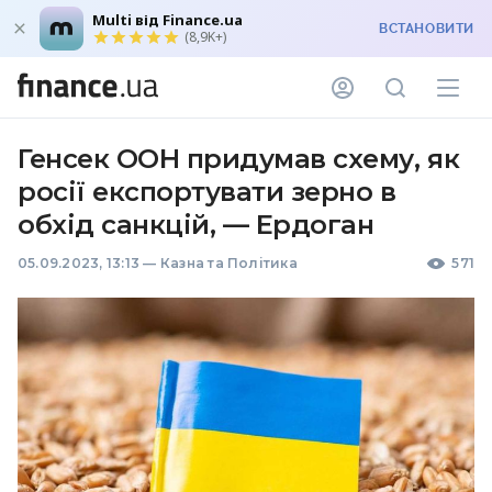
Multi від Finance.ua
ВСТАНОВИТИ
(8,9K+)
Генсек ООН придумав схему, як
росії експортувати зерно в
обхід санкцій, — Ердоган
05.09.2023, 13:13
—
Казна та Політика
571