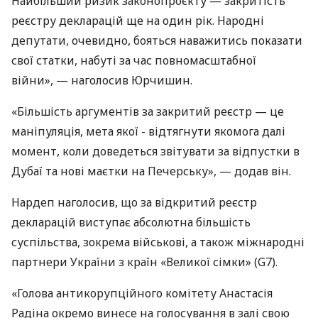
Найбільший ризик законопроєкту — закритість
реєстру декларацій ще на один рік. Народні
депутати, очевидно, бояться наважитись показати
свої статки, набуті за час повномасштабної
війни», — наголосив Юрчишин.
«Більшість аргументів за закритий реєстр — це
маніпуляція, мета якої - відтягнути якомога далі
момент, коли доведеться звітувати за відпустки в
Дубаї та нові маєтки на Печерську», — додав він.
Нардеп наголосив, що за відкритий реєстр
декларацій виступає абсолютна більшість
суспільства, зокрема військові, а також міжнародні
партнери України з країн «Великої сімки» (G7).
«Голова антикорупційного комітету Анастасія
Радіна окремо винесе на голосування в залі свою