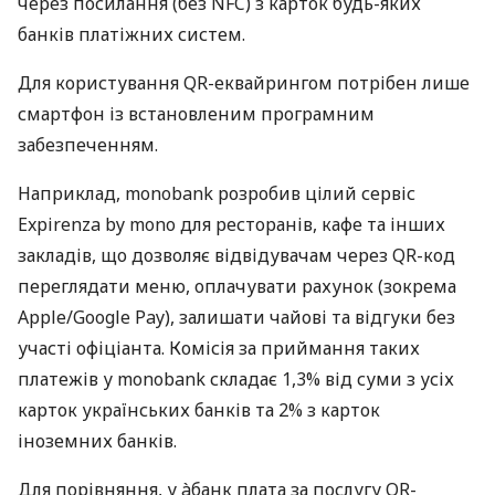
через посилання (без NFC) з карток будь-яких
банків платіжних систем.
Для користування QR-еквайрингом потрібен лише
смартфон із встановленим програмним
забезпеченням.
Наприклад, monobank розробив цілий сервіс
Expirenza by mono для ресторанів, кафе та інших
закладів, що дозволяє відвідувачам через QR-код
переглядати меню, оплачувати рахунок (зокрема
Apple/Google Pay), залишати чайові та відгуки без
участі офіціанта. Комісія за приймання таких
платежів у monobank складає 1,3% від суми з усіх
карток українських банків та 2% з карток
іноземних банків.
Для порівняння, у àбанк плата за послугу QR-