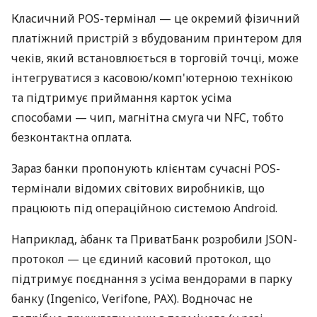
Класичний POS-термінал — це окремий фізичний
платіжний пристрій з вбудованим принтером для
чеків, який встановлюється в торговій точці, може
інтегруватися з касовою/комп'ютерною технікою
та підтримує приймання карток усіма
способами — чип, магнітна смуга чи NFC, тобто
безконтактна оплата.
Зараз банки пропонують клієнтам сучасні POS-
термінали відомих світових виробників, що
працюють під операційною системою Android.
Наприклад, àбанк та ПриватБанк розробили JSON-
протокол — це єдиний касовий протокол, що
підтримує поєднання з усіма вендорами в парку
банку (Ingenico, Verifone, PAX). Водночас не