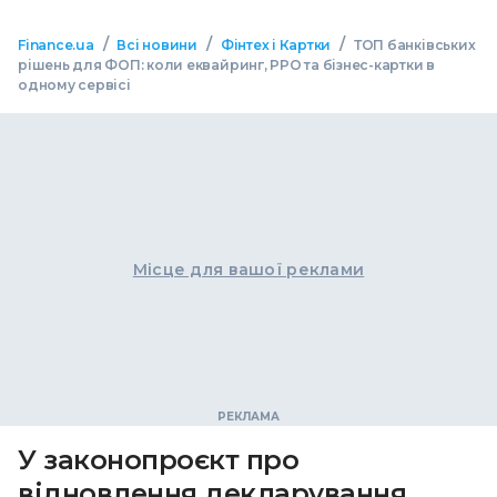
/
/
/
Finance.ua
Всі новини
Фінтех і Картки
ТОП банківських
рішень для ФОП: коли еквайринг, РРО та бізнес-картки в
одному сервісі
Місце для вашої реклами
У законопроєкт про
відновлення декларування