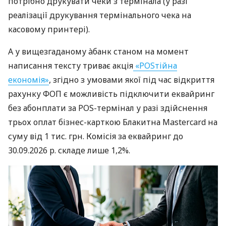
потрібно друкувати чеки з термінала (у разі
реалізації друкування термінального чека на
касовому принтері).
А у вищезгаданому àбанк станом на момент
написання тексту триває акція
«POSтійна
економія»
, згідно з умовами якої під час відкриття
рахунку ФОП є можливість підключити еквайринг
без абонплати за POS-термінал у разі здійснення
трьох оплат бізнес-карткою Блакитна Mastercard на
суму від 1 тис. грн. Комісія за еквайринг до
30.09.2026 р. складе лише 1,2%.