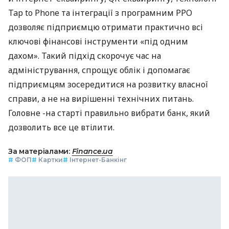
Tap to Phone та інтеграції з програмним РРО
дозволяє підприємцю отримати практично всі
ключові фінансові інструменти «під одним
дахом». Такий підхід скорочує час на
адміністрування, спрощує облік і допомагає
підприємцям зосередитися на розвитку власної
справи, а не на вирішенні технічних питань.
Головне -на старті правильно вибрати банк, який
дозволить все це втілити.
За матеріалами:
Finance.ua
#
ФОП
#
Картки
#
Інтернет-Банкінг