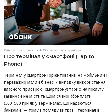
У àбанк триває акція для ФОП з підключення еквайрингу
Про термінал у смартфоні (Tap to
Phone)
Термінал у смартфоні орієнтований на мобільний і
переважно малий бізнес. У випадку використання
власного пристрою (смартфону) тариф на послугу
зазвичай не містить щомісячної абонплати
(300−500 грн як у терміналах, що надаються
банками) — тому з погляду витрат, «термінал в