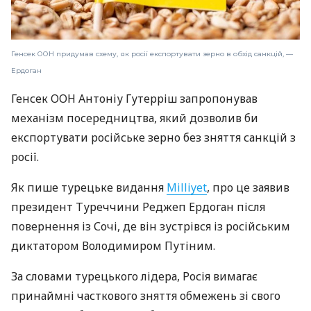
Генсек ООН придумав схему, як росії експортувати зерно в обхід санкцій, —
Ердоган
Генсек ООН Антоніу Гутерріш запропонував
механізм посередництва, який дозволив би
експортувати російське зерно без зняття санкцій з
росії.
Як пише турецьке видання
Milliyet
, про це заявив
президент Туреччини Реджеп Ердоган після
повернення із Сочі, де він зустрівся із російським
диктатором Володимиром Путіним.
За словами турецького лідера, Росія вимагає
принаймні часткового зняття обмежень зі свого