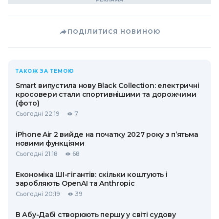
ПОДІЛИТИСЯ НОВИНОЮ
ТАКОЖ ЗА ТЕМОЮ
Smart випустила нову Black Collection: електричні
кросовери стали спортивнішими та дорожчими
(фото)
Сьогодні 22:19
7
iPhone Air 2 вийде на початку 2027 року з п’ятьма
новими функціями
Сьогодні 21:18
68
Економіка ШІ-гігантів: скільки коштують і
заробляють OpenAI та Anthropic
Сьогодні 20:19
39
В Абу-Дабі створюють першу у світі судову