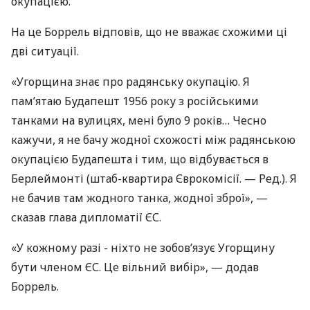
окупацією.
На це Боррель відповів, що не вважає схожими ці
дві ситуації.
«Угорщина знає про радянську окупацію. Я
пам’ятаю Будапешт 1956 року з російськими
танками на вулицях, мені було 9 років… Чесно
кажучи, я не бачу жодної схожості між радянською
окупацією Будапешта і тим, що відбувається в
Берлеймонті (штаб-квартира Єврокомісії. — Ред.). Я
не бачив там жодного танка, жодної зброї», —
сказав глава дипломатії ЄС.
«У кожному разі - ніхто не зобов’язує Угорщину
бути членом ЄС. Це вільний вибір», — додав
Боррель.