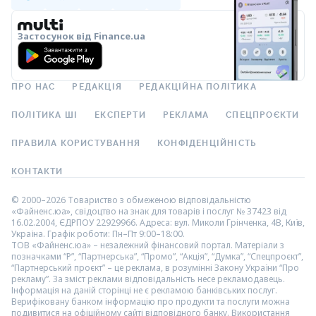
Застосунок від Finance.ua
ПРО НАС
РЕДАКЦІЯ
РЕДАКЦІЙНА ПОЛІТИКА
ПОЛІТИКА ШІ
ЕКСПЕРТИ
РЕКЛАМА
СПЕЦПРОЄКТИ
ПРАВИЛА КОРИСТУВАННЯ
КОНФІДЕНЦІЙНІСТЬ
КОНТАКТИ
© 2000–2026 Товариство з обмеженою відповідальністю
«Файненс.юа», свідоцтво на знак для товарів і послуг № 37423 від
16.02.2004, ЄДРПОУ 22929966. Адреса: вул. Миколи Грінченка, 4В, Київ,
Україна. Графік роботи: Пн–Пт 9:00–18:00.
ТОВ «Файненс.юа» – незалежний фінансовий портал. Матеріали з
позначками “Р”, “Партнерська”, “Промо”, “Акція”, “Думка”, “Спецпроєкт”,
“Партнерський проєкт” – це реклама, в розумінні Закону України “Про
рекламу”. За зміст реклами відповідальність несе рекламодавець.
Інформація на даній сторінці не є рекламою банківських послуг.
Верифіковану банком інформацію про продукти та послуги можна
подивитися на офіційному сайті відповідного банку. Використання