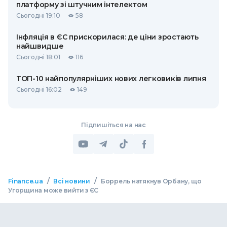
платформу зі штучним інтелектом
Сьогодні 19:10
58
Інфляція в ЄС прискорилася: де ціни зростають
найшвидше
Сьогодні 18:01
116
ТОП-10 найпопулярніших нових легковиків липня
Сьогодні 16:02
149
Підпишіться на нас
/
/
Finance.ua
Всі новини
Боррель натякнув Орбану, що
Угорщина може вийти з ЄС