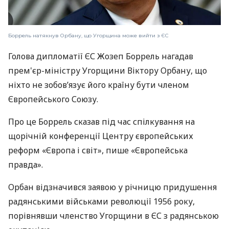
Боррель натякнув Орбану, що Угорщина може вийти з ЄС
Голова дипломатії ЄС Жозеп Боррель нагадав
прем'єр-міністру Угорщини Віктору Орбану, що
ніхто не зобов’язує його країну бути членом
Європейського Союзу.
Про це Боррель сказав під час спілкування на
щорічній конференції Центру європейських
реформ «Європа і світ», пише «Європейська
правда».
Орбан відзначився заявою у річницю придушення
радянськими військами революції 1956 року,
порівнявши членство Угорщини в ЄС з радянською