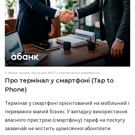
У àбанк триває акція для ФОП з підключення еквайрингу
Про термінал у смартфоні (Tap to
Phone)
Термінал у смартфоні орієнтований на мобільний і
переважно малий бізнес. У випадку використання
власного пристрою (смартфону) тариф на послугу
зазвичай не містить щомісячної абонплати