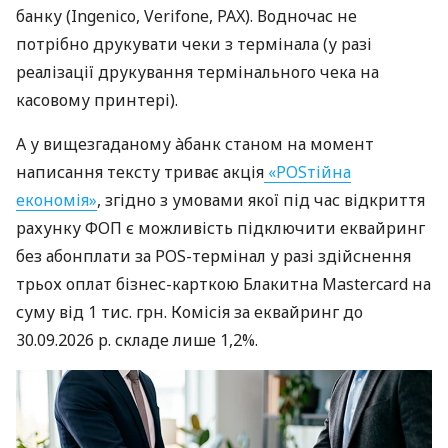
банку (Ingenico, Verifone, PAX). Водночас не
потрібно друкувати чеки з термінала (у разі
реалізації друкування термінального чека на
касовому принтері).
А у вищезгаданому àбанк станом на момент
написання тексту триває акція
«POSтійна
економія»
, згідно з умовами якої під час відкриття
рахунку ФОП є можливість підключити еквайринг
без абонплати за POS-термінал у разі здійснення
трьох оплат бізнес-карткою Блакитна Mastercard на
суму від 1 тис. грн. Комісія за еквайринг до
30.09.2026 р. складе лише 1,2%.