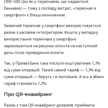
(300−500 грн як у терміналах, що надаються
банками) — тому з погляду витрат, «термінал в
смартфоні» є більш економним.
Зазвичай термінал у смартфоні використовується
разом з касовим інтегратором. Кошти у випадку
використання термінала у смартфоні
зараховуються на рахунок клієнта на наступний
день після проведення оплати.
Так, у ПриватБанк така послуга коштуватиме 1,3%
від суми операцій. Такий самий тариф — 1,3% від
суми операцій — беруть і в monobank. А ось в àбанк
тариф становить 1,2%.
Про QR-еквайринг
Разом з тим QR-еквайринг дозволяє приймати