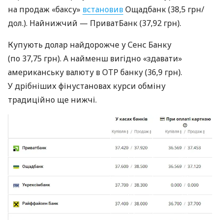
на продаж «баксу»
встановив
Ощадбанк (38,5 грн/
дол.). Найнижчий — ПриватБанк (37,92 грн).
Купують долар найдорожче у Сенс Банку
(по 37,75 грн). А найменш вигідно «здавати»
американську валюту в OTP банку (36,9 грн).
У дрібніших фінустановах курси обміну
традиційно ще нижчі.