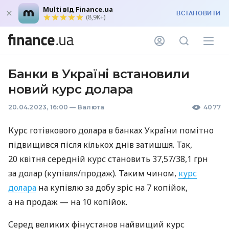
Multi від Finance.ua
ВСТАНОВИТИ
(8,9K+)
Банки в Україні встановили
новий курс долара
20.04.2023, 16:00
—
Валюта
4077
Курс готівкового долара в банках України помітно
підвищився після кількох днів затишшя. Так,
20 квітня середній курс становить 37,57/38,1 грн
за долар (купівля/продаж). Таким чином,
курс
долара
на купівлю за добу зріс на 7 копійок,
а на продаж — на 10 копійок.
Серед великих фінустанов найвищий курс