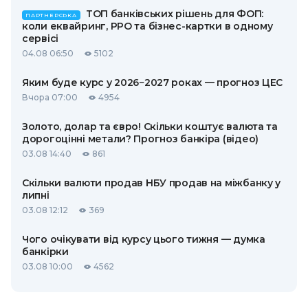
ТОП банківських рішень для ФОП:
ПАРТНЕРСЬКА
коли еквайринг, РРО та бізнес-картки в одному
сервісі
04.08 06:50
5102
Яким буде курс у 2026−2027 роках — прогноз ЦЕС
Вчора 07:00
4954
Золото, долар та євро! Скільки коштує валюта та
дорогоцінні метали? Прогноз банкіра (відео)
03.08 14:40
861
Скільки валюти продав НБУ продав на міжбанку у
липні
03.08 12:12
369
Чого очікувати від курсу цього тижня — думка
банкірки
03.08 10:00
4562