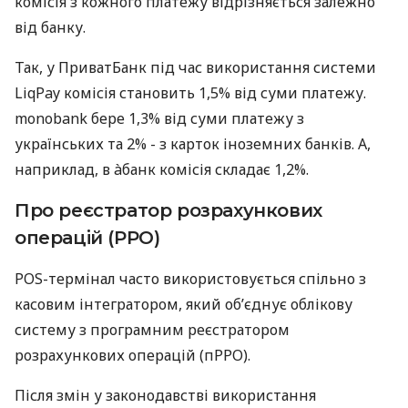
комісія з кожного платежу відрізняється залежно
від банку.
Так, у ПриватБанк під час використання системи
LiqPay комісія становить 1,5% від суми платежу.
monobank бере 1,3% від суми платежу з
українських та 2% - з карток іноземних банків. А,
наприклад, в àбанк комісія складає 1,2%.
Про реєстратор розрахункових
операцій (РРО)
POS-термінал часто використовується спільно з
касовим інтегратором, який об’єднує облікову
систему з програмним реєстратором
розрахункових операцій (пРРО).
Після змін у законодавстві використання