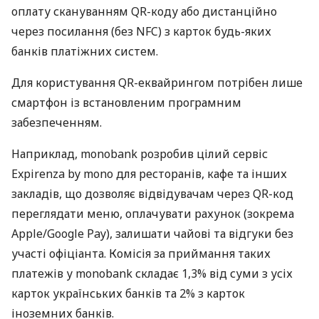
оплату скануванням QR-коду або дистанційно
через посилання (без NFC) з карток будь-яких
банків платіжних систем.
Для користування QR-еквайрингом потрібен лише
смартфон із встановленим програмним
забезпеченням.
Наприклад, monobank розробив цілий сервіс
Expirenza by mono для ресторанів, кафе та інших
закладів, що дозволяє відвідувачам через QR-код
переглядати меню, оплачувати рахунок (зокрема
Apple/Google Pay), залишати чайові та відгуки без
участі офіціанта. Комісія за приймання таких
платежів у monobank складає 1,3% від суми з усіх
карток українських банків та 2% з карток
іноземних банків.