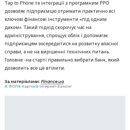
Tap to Phone та інтеграції з програмним РРО
дозволяє підприємцю отримати практично всі
ключові фінансові інструменти «під одним
дахом». Такий підхід скорочує час на
адміністрування, спрощує облік і допомагає
підприємцям зосередитися на розвитку власної
справи, а не на вирішенні технічних питань.
Головне -на старті правильно вибрати банк, який
дозволить все це втілити.
За матеріалами:
Finance.ua
#
ФОП
#
Картки
#
Інтернет-Банкінг