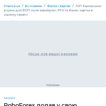
/
/
/
Finance.ua
Всі новини
Фінтех і Картки
ТОП банківських
рішень для ФОП: коли еквайринг, РРО та бізнес-картки в
одному сервісі
Місце для вашої реклами
ПРОМО
RoboForex додав у свою