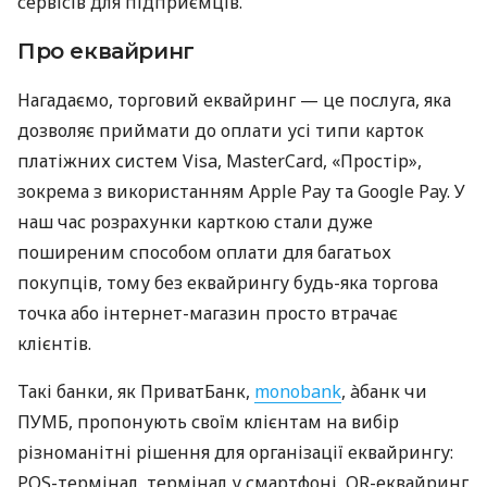
сервісів для підприємців.
Про еквайринг
Нагадаємо, торговий еквайринг — це послуга, яка
дозволяє приймати до оплати усі типи карток
платіжних систем Visa, MasterCard, «Простір»,
зокрема з використанням Apple Pay та Google Pay. У
наш час розрахунки карткою стали дуже
поширеним способом оплати для багатьох
покупців, тому без еквайрингу будь-яка торгова
точка або інтернет-магазин просто втрачає
клієнтів.
Такі банки, як ПриватБанк,
monobank
, àбанк чи
ПУМБ, пропонують своїм клієнтам на вибір
різноманітні рішення для організації еквайрингу:
POS-термінал, термінал у смартфоні, QR-еквайринг