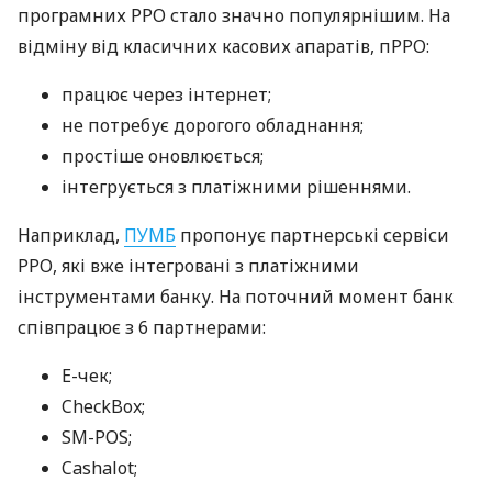
програмних РРО стало значно популярнішим. На
відміну від класичних касових апаратів, пРРО:
працює через інтернет;
не потребує дорогого обладнання;
простіше оновлюється;
інтегрується з платіжними рішеннями.
Наприклад,
ПУМБ
пропонує партнерські сервіси
РРО, які вже інтегровані з платіжними
інструментами банку. На поточний момент банк
співпрацює з 6 партнерами:
E-чек;
CheckBox;
SM-POS;
Cashalot;