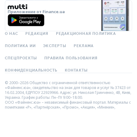
Приложение от Finance.ua
О НАС
РЕДАКЦИЯ
РЕДАКЦИОННАЯ ПОЛИТИКА
ПОЛИТИКА ИИ
ЭКСПЕРТЫ
РЕКЛАМА
СПЕЦПРОЕКТЫ
ПРАВИЛА ПОЛЬЗОВАНИЯ
КОНФИДЕНЦИАЛЬНОСТЬ
КОНТАКТЫ
© 2000–2026 Общество с ограниченной ответственностью
«Файненс.юа», свидетельство на знак для товаров и услуг № 37423 от
16.02.2004, ЕДРПОУ 22929966. Адрес: ул. Николая Гринченко, 4В, Киев,
Украина. График работы: Пн–Пт 9:00–18:00.
ООО «Файненс.юа» – независимый финансовый портал. Материалы с
пометками «Р», «Партнёрская», «Промо», «Акция», «Мнение»,
«Спецпроект», «Партнёрский проект» – это реклама в понимании
Закона Украины «О рекламе». За содержание рекламы
ответственность несёт рекламодатель. Информация на данной
странице не является рекламой банковских услуг. Проверенную
банком информацию о продуктах и услугах можно посмотреть на
официальном сайте соответствующего банка. Использование