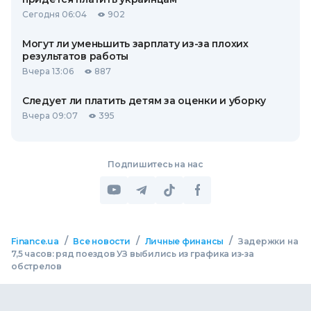
Сегодня 06:04
902
Могут ли уменьшить зарплату из-за плохих
результатов работы
Вчера 13:06
887
Следует ли платить детям за оценки и уборку
Вчера 09:07
395
Подпишитесь на нас
/
/
/
Finance.ua
Все новости
Личные финансы
Задержки на
7,5 часов: ряд поездов УЗ выбились из графика из-за
обстрелов