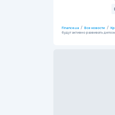
/
/
Finance.ua
Все новости
Кр
будут активно развивать депо