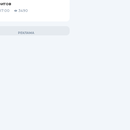
зитов
07:00
3490