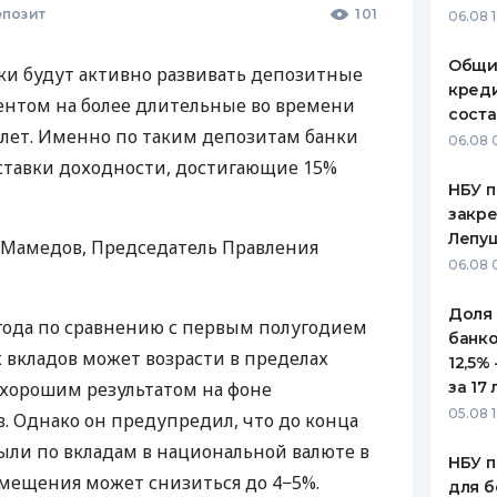
позит
101
06.08 
ЕЖЕМЕСЯЧНЫЙ ОБЗОР
ПУТЕВО
КЕШБЭКА
СТРАХО
Общи
ки будут активно развивать депозитные
креди
ПУТЕВОДИТЕЛИ ПО
ВСЕ СТ
ентом на более длительные во времени
соста
БАНКОВСКИМ КАРТАМ
5 лет. Именно по таким депозитам банки
06.08 
СТРАХО
ставки доходности, достигающие 15%
НБУ п
ОТЗЫВЫ
КОМПАН
закр
Лепу
й Мамедов, Председатель Правления
ДОСТАВ
06.08 
КОНТАК
Доля
у года по сравнению с первым полугодием
банко
вкладов может возрасти в пределах
12,5%
 хорошим результатом на фоне
за 17 
05.08 1
 Однако он предупредил, что до конца
ыли по вкладам в национальной валюте в
НБУ п
змещения может снизиться до 4−5%.
для б