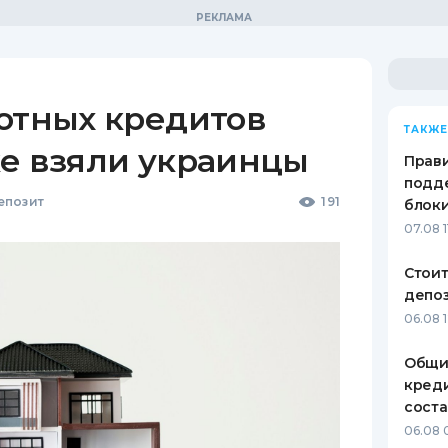
готных кредитов
ТАКЖЕ
же взяли украинцы
Прави
подде
епозит
191
блоки
07.08 1
Стоит
депо
06.08 
Общи
креди
соста
06.08 