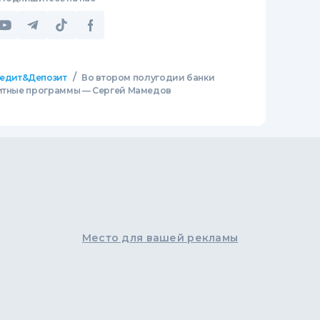
/
едит&Депозит
Во втором полугодии банки
зитные программы — Сергей Мамедов
Место для вашей рекламы