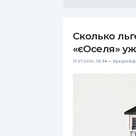
Сколько ль
«єОселя» у
17.07.2024, 05:38
—
Кредит&Д