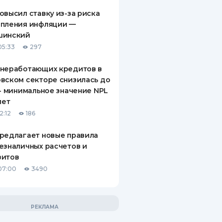
овысил ставку из-за риска
епления инфляции —
шинский
05:33
297
 неработающих кредитов в
вском секторе снизилась до
 - минимальное значение NPL
лет
2:12
186
редлагает новые правила
езналичных расчетов и
зитов
07:00
3490