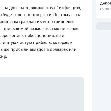
депо
ря на довольно „оживленную“ инфляцию,
05.08 
в будет постепенно расти. Поэтому есть
льшинства граждан именно гривневые
ее приемлемой возможностью не только
бережения от обесценения, но и
личную чистую прибыль, которая, к
а выше прибыли вкладов в долларах или
кир.