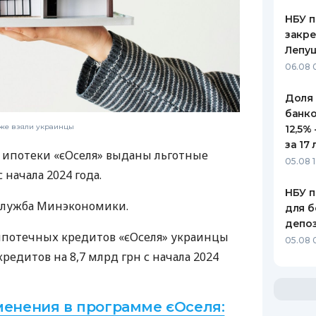
НБУ п
закр
Лепу
06.08 
Доля
банко
уже взяли украинцы
12,5%
за 17 
 ипотеки «єОселя» выданы льготные
05.08 1
 начала 2024 года.
НБУ п
служба Минэкономики.
для б
депо
ипотечных кредитов «єОселя» украинцы
05.08 
редитов на 8,7 млрд грн с начала 2024
енения в программе єОселя: