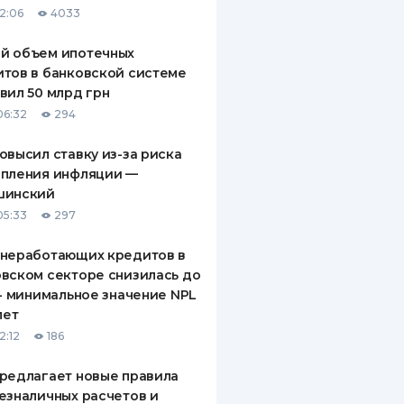
12:06
4033
ДИТЕЛИ ПО
ВАНИЮ
й объем ипотечных
тов в банковской системе
РАХОВЫЕ ПОЛИСЫ
вил 50 млрд грн
06:32
294
ВЫЕ КОМПАНИИ
овысил ставку из-за риска
 О СТРАХОВЫХ
ИЯХ
епления инфляции —
шинский
КА И ОПЛАТА
05:33
297
ТЫ
 неработающих кредитов в
вском секторе снизилась до
 - минимальное значение NPL
лет
2:12
186
редлагает новые правила
езналичных расчетов и