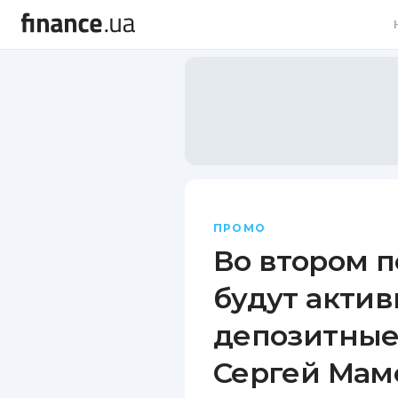
В
В
Л
А
Н
ПРОМО
С
Во втором 
П
будут актив
Т
депозитные
Р
Сергей Мам