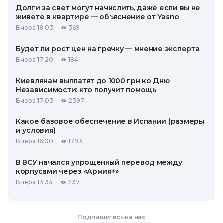
Долги за свет могут начислить, даже если вы не
живете в квартире — объяснение от Yasno
Вчера 18:03
369
Будет ли рост цен на гречку — мнение эксперта
Вчера 17:20
184
Киевлянам выплатят до 1000 грн ко Дню
Независимости: кто получит помощь
Вчера 17:03
2397
Какое базовое обеспечение в Испании (размеры
и условия)
Вчера 16:00
1793
В ВСУ начался упрощенный перевод между
корпусами через «Армия+»
Вчера 13:34
237
Подпишитесь на нас