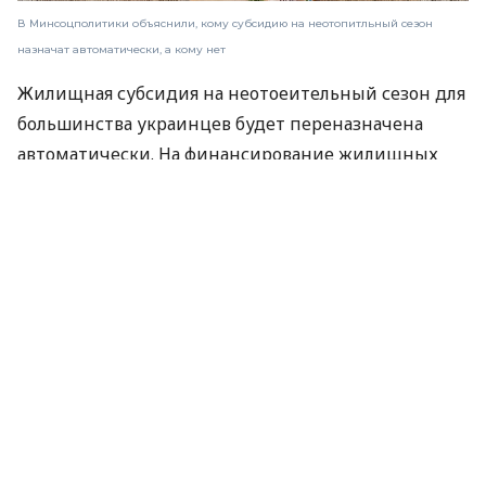
В Минсоцполитики объяснили, кому субсидию на неотопитльный сезон
назначат автоматически, а кому нет
Жилищная субсидия на неотоеительный сезон для
большинства украинцев будет переназначена
автоматически. На финансирование жилищных
субсидий в 2024 году правительство выделило —
49,9 млрд грн. Это на 12 млрд грн больше по
сравнению с 2023 годом.
Об этом
сообщает
пресс-служба Министерства
социальной политики.
Жилищная субсидия на отопительный сезон
назначается до даты его окончания, по 30 апреля
включительно (по 15 апреля включительно
начисление на услугу отопления). А с мая человек