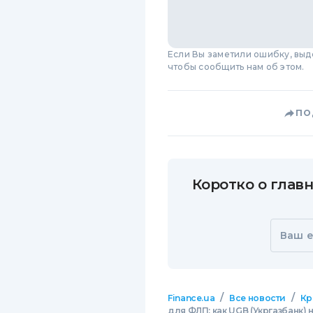
Если Вы заметили ошибку, вы
чтобы сообщить нам об этом.
ПО
Коротко о главн
Ваш e
/
/
Finance.ua
Все новости
Кр
для ФЛП: как UGB (Укргазбанк