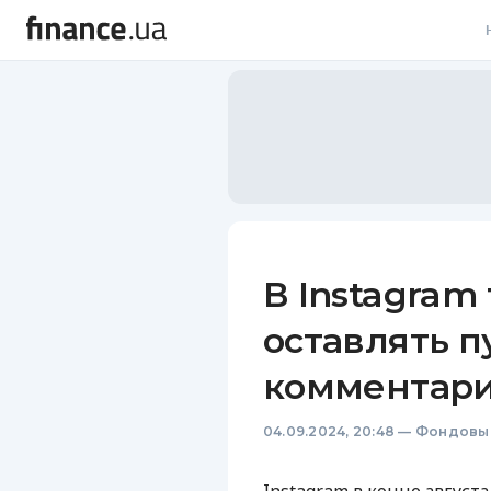
В
В
Л
А
Н
В Instagram
С
оставлять 
П
комментарии
Т
04.09.2024, 20:48
—
Фондовы
Р