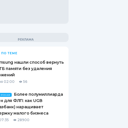
 ПО ТЕМЕ
msung нашли способ вернуть
 ГБ памяти без удаления
ожений
я 02:00
56
Более полумиллиарда
ЕРСКАЯ
н для ФЛП: как UGB
азбанк) наращивает
ержку малого бизнеса
07:35
28900