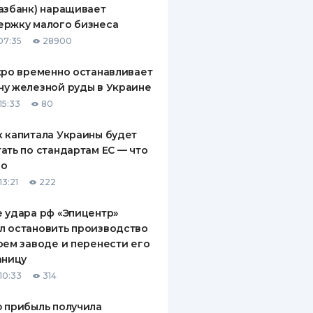
азбанк) наращивает
ДИТЕЛИ ПО
ержку малого бизнеса
ВАНИЮ
07:35
28900
РАХОВЫЕ ПОЛИСЫ
xpo временно останавливает
у железной руды в Украине
ВЫЕ КОМПАНИИ
15:33
80
 О СТРАХОВЫХ
ИЯХ
 капитала Украины будет
ать по стандартам ЕС — что
КА И ОПЛАТА
го
13:21
222
ТЫ
 удара рф «Эпицентр»
л остановить производство
оем заводе и перенести его
аницу
10:33
314
 прибыль получила