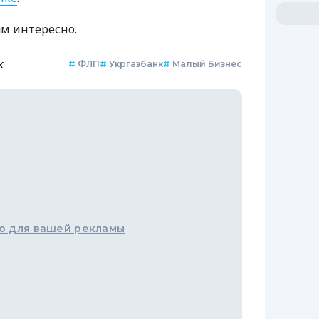
ам интересно.
к
#
ФЛП
#
Укргазбанк
#
Малый Бизнес
о для вашей рекламы