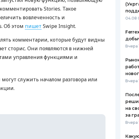
та запустил новую функцию, позволяющую
(Укрг
комментировать Stories. Такое
ЕЖЕМЕСЯЧНЫЙ ОБЗОР
ПУТЕВО
подд
КЕШБЭКА
СТРАХО
величить вовлеченность и
04.08 
s. Об этом
пишет
Swipe Insight.
ПУТЕВОДИТЕЛИ ПО
ВСЕ СТ
Ferre
БАНКОВСКИМ КАРТАМ
добыч
влять комментарии, которые будут видны
СТРАХО
Вчера 
ает сторис. Они появляются в нижней
ОТЗЫВЫ
нтами управления функциями и
КОМПАН
Рынок
работ
ДОСТАВ
ново
могут служить началом разговора или
Вчера 
КОНТАК
акции.
После
реши
на св
за гр
Вчера 
Какую