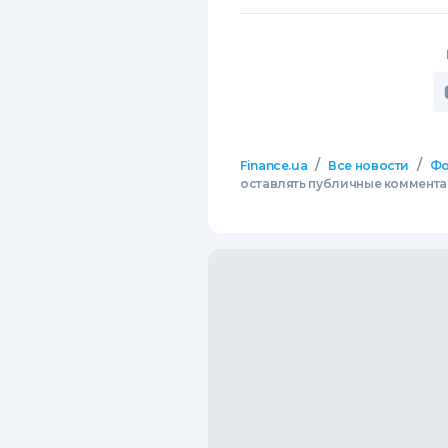
/
/
Finance.ua
Все новости
Фо
оставлять публичные комментар