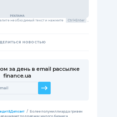
делите необходимый текст и нажмите
Ctrl+Enter
,
ДЕЛИТЬСЯ НОВОСТЬЮ
ом за день в email рассылке
finance.ua
mail
/
едит&Депозит
Более полумиллиарда гривен
) наращивает поддержку малого бизнеса