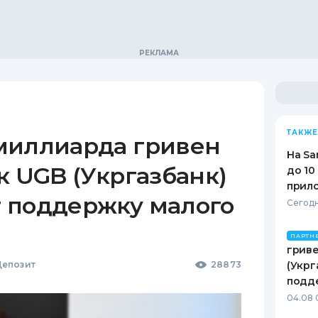
ТАКЖЕ
миллиарда гривен
На Sa
к UGB (Укргазбанк)
до 10
прил
 поддержку малого
Сегодн
ПАРТН
гриве
епозит
28873
(Укрг
подд
04.08 