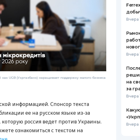
Ferre
добыч
Вчера 
Рынок
работ
ново
Вчера 
После
реши
 как UGB (Укргазбанк) наращивает поддержку малого бизнеса
на св
за гр
Вчера 
ской информацией. Спонсор текста
Какую
бликации ее на русском языке из-за
«Укрп
которую россия ведет против Украины.
Вчера 
ожете ознакомиться с текстом на
лке
.