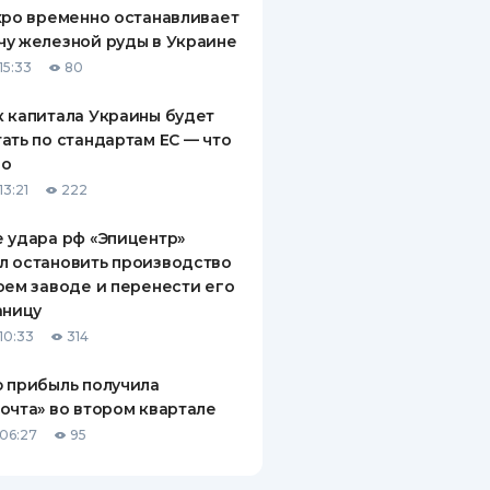
xpo временно останавливает
у железной руды в Украине
15:33
80
 капитала Украины будет
ать по стандартам ЕС — что
го
13:21
222
 удара рф «Эпицентр»
л остановить производство
оем заводе и перенести его
аницу
10:33
314
 прибыль получила
очта» во втором квартале
06:27
95