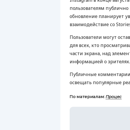
Instagram в конце авгус
пользователям публично 
обновление планирует у
взаимодействие со Storie
Пользователи могут оста
для всех, кто просматрив
части экрана, над элеме
информацией о зрителях.
Публичные комментарии 
освещать популярные ре
По материалам:
Процес