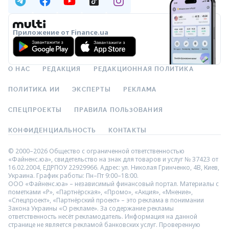
Приложение от Finance.ua
О НАС
РЕДАКЦИЯ
РЕДАКЦИОННАЯ ПОЛИТИКА
ПОЛИТИКА ИИ
ЭКСПЕРТЫ
РЕКЛАМА
СПЕЦПРОЕКТЫ
ПРАВИЛА ПОЛЬЗОВАНИЯ
КОНФИДЕНЦИАЛЬНОСТЬ
КОНТАКТЫ
© 2000–2026 Общество с ограниченной ответственностью
«Файненс.юа», свидетельство на знак для товаров и услуг № 37423 от
16.02.2004, ЕДРПОУ 22929966. Адрес: ул. Николая Гринченко, 4В, Киев,
Украина. График работы: Пн–Пт 9:00–18:00.
ООО «Файненс.юа» – независимый финансовый портал. Материалы с
пометками «Р», «Партнёрская», «Промо», «Акция», «Мнение»,
«Спецпроект», «Партнёрский проект» – это реклама в понимании
Закона Украины «О рекламе». За содержание рекламы
ответственность несёт рекламодатель. Информация на данной
странице не является рекламой банковских услуг. Проверенную