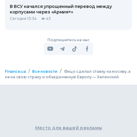
В ВСУ начался упрощенный перевод между
корпусами через «Армия+»
Сегодня 13:34
43
Подпишитесь на нас
/
/
Finance.ua
Все новости
Фицо сделал ставку на москву, а
не на свою страну и объединенную Европу — Зеленский
Место для вашей рекламы