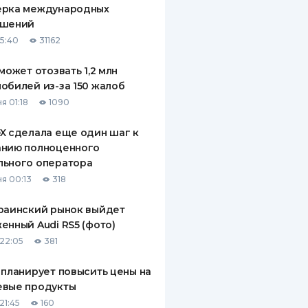
ерка международных
ДИТЕЛИ ПО
ашений
ВАНИЮ
15:40
31162
РАХОВЫЕ ПОЛИСЫ
 может отозвать 1,2 млн
обилей из-за 150 жалоб
ВЫЕ КОМПАНИИ
я 01:18
1090
 О СТРАХОВЫХ
ИЯХ
X сделала еще один шаг к
анию полноценного
КА И ОПЛАТА
льного оператора
я 00:13
318
ТЫ
раинский рынок выйдет
енный Audi RS5 (фото)
22:05
381
 планирует повысить цены на
евые продукты
21:45
160