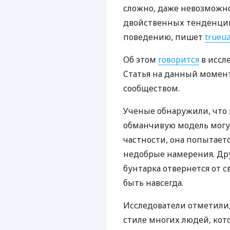
сложно, даже невозможно,
двойственных тенденций
поведению, пишет
trueua
Об этом
говорится
в иссле
Статья на данный момен
сообществом.
Ученые обнаружили, что
обманчивую модель могут
частности, она попытает
недобрые намерения. Дру
бунтарка отвернется от с
быть навсегда.
Исследователи отметили,
стиле многих людей, кот