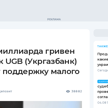
ТАКЖЕ
миллиарда гривен
Прода
к UGB (Укргазбанк)
какие
украи
 поддержку малого
Сегодн
ПАРТН
судеб
епозит
38882
пров
согл
04.08 