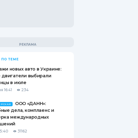
 ПО ТЕМЕ
жи новых авто в Украине:
 двигатели выбирали
нцы в июле
я 16:41
234
ООО «ДАНН»:
ЕРСКАЯ
ные дела, комплаенс и
ерка международных
ашений
15:40
31162