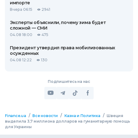
импорте
Вчера 06:15
2941
Эксперты объяснили, почему зима будет
сложной — СМИ
04.08 18:00
475
Президент утвердил права мобилизованных
осужденных
04.08 12:22
130
Подпишитесь на нас
/
/
/
Finance.ua
Все новости
Казна и Политика
Швеция
выделила 3,7 миллиона долларов на гуманитарную помощь
для Украины