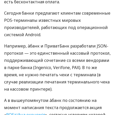
есть бесконтактная оплата.
Сегодня банки предлагают клиентам современные
POS-терминалы известных мировых
производителей, работающих под операционной
системой Android.
Например, àбанк и ПриватБанк разработали JSON-
протокол — это единственный кассовый протокол,
поддерживающий сочетание со всеми вендорами
в парке банка (Ingenico, Verifone, PAX). В то же
время, не нужно печатать чеки с терминала (в
случае реализации печатания терминального чека
на кассовом принтере).
А в вышеупомянутом àбанк по состоянию на
момент написания текста продолжается акция
«
POSтійна економія
», согласно условиям которой