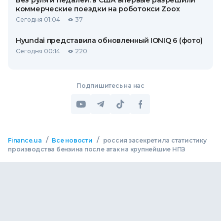
Без руля и педалей: в США впервые разрешили
коммерческие поездки на роботокси Zoox
Сегодня 01:04
37
Hyundai представила обновленный IONIQ 6 (фото)
Сегодня 00:14
220
Подпишитесь на нас
/
/
Finance.ua
Все новости
россия засекретила статистику
производства бензина после атак на крупнейшие НПЗ