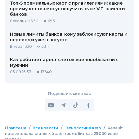
Топ-5 премиальных карт с привилегиями: какие
преимущества могут получить ныне VIP-клиенты
банков
Сегодня 06:50
693
Новые лимиты банков: кому заблокируют карты и
переводы уже в августе
Вчера 13:10
3311
Как работает арест счетов военнообязанных
мужчин
05.08 16:33
13640
Подпишитесь на нас
/
/
/
Finance.ua
Все новости
Технологии&Авто
Renault
презентовала стильный электромобиль за 25 000 евро