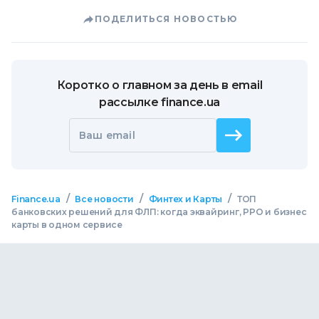
ПОДЕЛИТЬСЯ НОВОСТЬЮ
Коротко о главном за день в email
рассылке finance.ua
Ваш email
/
/
/
Finance.ua
Все новости
Финтех и Карты
ТОП
банковских решений для ФЛП: когда эквайринг, РРО и бизнес
карты в одном сервисе