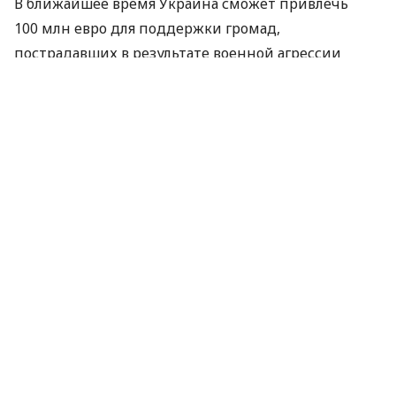
В ближайшее время Украина сможет привлечь
100 млн евро для поддержки громад,
пострадавших в результате военной агрессии
россии. Соответствующее финансовое соглашение
между Украиной и Европейским
инвестиционным банком (ЕИБ) было подписано на
Международной конференции по восстановлению
Украины и находится в процессе ратификации.
Об этом
сообщает
Министерство развития громад,
территорий и инфраструктуры Украины.
Согласно сообщению, поддержка ЕИБ будет
сосредоточена на:
восстановлении объектов муниципальной
инфраструктуры, в том числе школ
(включая реформу системы школьного