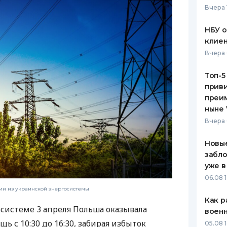
Вчера 
ЕЖЕМЕСЯЧНЫЙ ОБЗОР
ПУТЕВО
КЕШБЭКА
СТРАХО
НБУ 
клиен
ПУТЕВОДИТЕЛИ ПО
ВСЕ СТ
Вчера 
БАНКОВСКИМ КАРТАМ
СТРАХО
Топ-5
приви
ОТЗЫВЫ
КОМПАН
преим
ныне 
ДОСТАВ
Вчера 
КОНТАК
Новые
забло
уже в
06.08 1
ии из украинской энергосистемы
Как р
осистеме 3 апреля Польша оказывала
воен
 с 10:30 до 16:30, забирая избыток
05.08 1