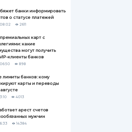
обяжет банки информировать
тов о статусе платежей
08:02
2611
 премиальных карт с
легиями: какие
ущества могут получить
VIP-клиенты банков
06:50
898
 лимиты банков: кому
кируют карты и переводы
 августе
3:10
4013
аботает арест счетов
нообязанных мужчин
6:33
14384