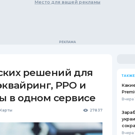
Место для вашей рекламы
ских решений для
ТАКЖЕ
эквайринг, РРО и
Какие
Premi
ы в одном сервисе
Вчера 
 Карты
27837
Зараб
украи
сокра
Вчера 