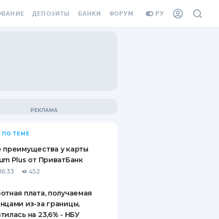
ОВАНИЕ
ДЕПОЗИТЫ
БАНКИ
ФОРУМ
РУ
ВСЕ ДЕПОЗИТЫ
ВСЕ БАНКИ
ВАНИЕ ЖИЛЬЯ ОТ
ДЕПОЗИТЫ В USD
ОТЗЫВЫ О БАНКАХ
И ШАХЕДОВ
ДЕПОЗИТЫ В EUR
МИКРОФИНАНСОВЫЕ
АХОВКА ЗАГРАНИЦУ
ОРГАНИЗАЦИИ
БОНУС К ДЕПОЗИТАМ
ОТЗЫВЫ ОБ МФО
УСЛОВИЯ АКЦИИ
Я КАРТА
 ПО ТЕМЕ
ВОПРОСЫ И ОТВЕТЫ
ОННАЯ ВИНЬЕТКА
 преимущества у карты
ДЕПОЗИТНЫЙ КАЛЬКУЛЯТОР
um Plus от ПриватБанк
Я СОТРУДНИКОВ
16:33
452
ПУТЕВОДИТЕЛИ ПО
SSISTANCE
СБЕРЕЖЕНИЯМ
отная плата, получаемая
нцами из-за границы,
ВАНИЕ ОТ
тилась на 23,6% - НБУ
ТНЫХ СЛУЧАЕВ