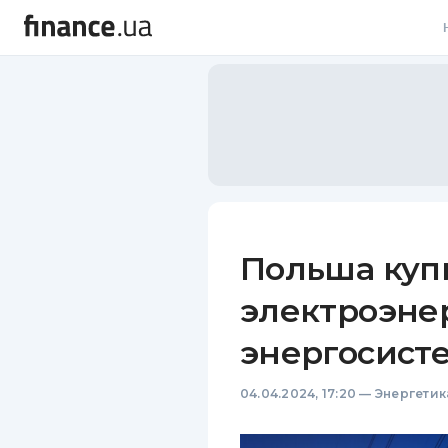
В
В
Л
А
Н
Польша куп
С
электроэне
П
энергосист
Т
04.04.2024, 17:20
—
Энергетик
Р