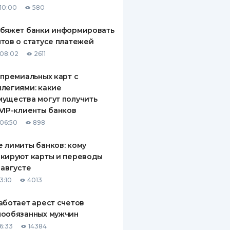
10:00
580
ДИТЕЛИ ПО
ВАНИЮ
обяжет банки информировать
тов о статусе платежей
РАХОВЫЕ ПОЛИСЫ
08:02
2611
ВЫЕ КОМПАНИИ
 премиальных карт с
легиями: какие
 О СТРАХОВЫХ
ИЯХ
ущества могут получить
VIP-клиенты банков
КА И ОПЛАТА
06:50
898
ТЫ
 лимиты банков: кому
кируют карты и переводы
 августе
3:10
4013
аботает арест счетов
нообязанных мужчин
6:33
14384