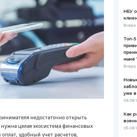
НБУ 
клиен
Вчера 
Топ-5
приви
преим
ныне 
Вчера 
Новые
забло
уже в
06.08 1
Как р
ринимателя недостаточно открыть
воен
у нужна целая экосистема финансовых
05.08 1
 оплат, удобный учет расчетов,