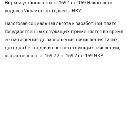
Нормы установлены п. 169.1 ст. 169 Налогового
кодекса Украины от (далее –
НКУ
).
Налоговая социальная льгота к заработной плате
государственных служащих применяется во время
ее начисления до завершения начисления таких
доходов без подачи соответствующих заявлений,
указанных в п. п. 169.2.2 п. 169.2 ст. 169
НКУ
.
Но если государственный служащий имеет право
на повышенный размер
НСЛ
, то он должен подать
заявление, в котором указывается, какой именно
льготой он желает пользоваться, и приложить к
заявлению подтверждающие документы.
Перечень таких документов и порядок их
представления определен постановлением