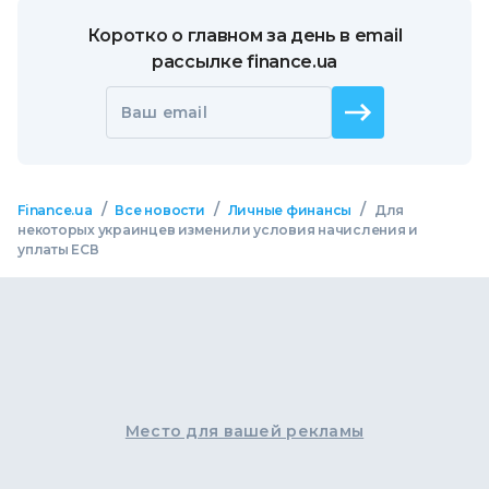
Коротко о главном за день в email
рассылке finance.ua
Ваш email
/
/
/
Finance.ua
Все новости
Личные финансы
Для
некоторых украинцев изменили условия начисления и
уплаты ЕСВ
Место для вашей рекламы